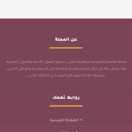
عن المجلة
مجلة ثقافية إلكترونية (شهرية) تُعنى بجميع الفنون الأدبية والفنون البصرية
وما يتصل بها من رؤى فكرية ونقدية وثقافية، في السعودية والوطن العربي،
تصدرها جماعة فرقد الإبداعية_نادي الطائف الأدبي.
روابط تهمك
الصفحة الرئيسية