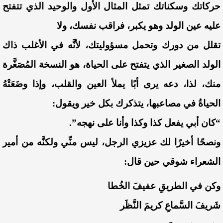
حركاتك وسكناتك تمثل المثال الأول والوحيد الذي تتفتح
عليه عين الولد وهو يكبر، فراقب نفسك، ولا
تقلل من دورك وتحمل مسؤوليتك، لأنَّه في الأغلب ذاك
الولد الصغير الذي يتفتح على الحياة، هو النسخة المُصَغَّرة
منك، لذا، دعه يرى أبًا يملأ العين والقلب، وإذا وضَعَتْهُ
الحياةُ في مصاعبها، يتذكرك بكل خير ويقول:
“كان أبي يفعل كذا وكذا وأنا على نهجه”.
ونصحًا أخيرًا لك عزيزي الرجل، ليس منِّي ولكنَّه من أمير
الشعراء شوقي حين قال:
وكن في الطريقِ عفيفَ الخُطا
شَريفَ السَّماعِ كريمَ النَّظَر