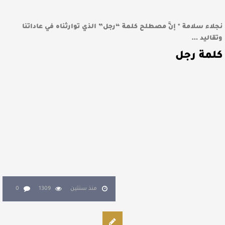
نجلاء سلامة * إنَّ مصطلح كلمة “رجل” الذي توارثناه في عاداتنا
وتقاليد …
كلمة رجل
منذ سنتين
1309
0