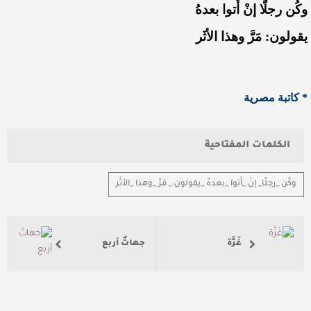
وكُن رجلًا إنْ أَتوا بعدهُ
يقولون: مَرَّ وهذا الأثَر
* كاتبة مصرية
الكلمات المفتاحية
وكُن _رجلًا_ إنْ _أَتوا _بعدهُ _يقولون:_ مَرَّ _وهذا _الأثَر
غَزَّة
جهاتٌ أربع