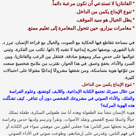
*
الفانتازيا لا تستدعي أن تكون مرعبة دائماً.
* تنوع الإبداع يكمن من الداخل.
* يظل الخيال هو سيد الموقف.
* مغامرات بيزارو، حين تتحول المغامرة إلى تعليم ممتع.
في مساحة تتقاطع فيها الحكاية مع الصوت، والخيال مع قراءة الإنسان، تبرز د.
ناديا الشهري، بوصفها تجربة إبداعية لا تشبه إلا ذاتها. تكتب من الفكرة، وتبني
عوالمها على حدسٍ مبكر وموهبةٍ صادقة، فتنتقل بين الرعب والفانتازيا، وبين
السرد والأداء، بخفةٍ وعمق. في هذا الحوار، نقترب من ملامح شخصيةٍ صنعت
من تنوّعها هوية متماسكة، ومن شغفها مشروعًا إبداعيًا مفتوحًا على احتمالات
كثيرة.
* تنوع الإبداع يكمن من الداخل.
من خلال سيرتك تجتمع الكتابة الإبداعية، واللايف كوتشنغ، وعلوم الفراسة
والفلك، والأداء الصوتي في مشروعك الشخصي دون أن تتنافر.. كيف تشكّلت
هذه الهوية المركبة؟
هوية الإنسان تنشأ منذ الطفولة وهذه أنا منذ طفولتي المبكرة، طفلة تمتلك
خيالًا واسعًا تنسج القصص وتقلد الأصوات، وتقرأ وترسم ولديها حدس وفراسة
فطرية تجعلها تميز الناس؛ هذا جعلني أطور من موهبتي سواء في الكتابة أو
في فهم الناس، وقدرتي على إرشادهم، وطوعت صوتي في الأداء الصوتي