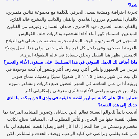
شما؟
تجربة احترافية وممتعة بمعنى الحرفي للكلمة مع مجموعة فنانين متميزين،
كالفنان المخضرم مرزوق الغامدي، والفنان والكاتب والمخرج خالد الفلاج،
والفنان محمد العمري، فهد الأحمري، حمدان الحمدان، وغيرهم من الفنانين
المبدعين، استمتاع كبير أثناء أداء الشخصية وذكريات خلف الكواليس،
التسجيل في الاستوديو واللهجة المحلية تجربة مختلفة عن عملي في الدبلاج
بالعربية الفصحى، وفي داخل كل فرد منا طفل خفي، وفي هذا العمل ودبلاج
الانميشن يظهر هذا الطفل ويحلق بسعادة في عالم الطفولة البريء.
ماذا أضاف لك العمل الصوتي في هذا المسلسل على مستوى الأداء والتعبير؟
قربني من الجمهور والناس أكثر، ومعارف أكثر وشعور أن كنت موجودة في
كل بيت في شهر رمضان ٢٠٢٥ كان شعورًا مميزًا وعظيمًا، سماع صوتي
ورؤية أدائي على الشاشة في الشهر الفضيل صنع ذكريات ومشاعر مميزة
وزاد من خبرتي وبراعتي الأدائية؛ فأثرى معرفتي وإمكانياتي أكثر.
تعملين حاليًا على كتابة سيناريو لقصة حقيقية في وادي الجن بمكة، ما الذي
جذبك إلى هذه القصة؟
أنجذب دائماً للعوالم الغيبية؛ فعالم الجن بخفاياه، وتصوير المشاهد المرعبة بما
يعطي القصة حقها من النجاح، والتأثير المطلوب لدى المشاهد؛ يحتاج لكاتب
مخضرم ومتمكن في هذا المجال؛ لذا كان اختيار بطل القصة الحقيقية لي بناء
على ثقته بقلمي وبراعتي في كتابة الرعب، ووصف الحدث والمشاعر، لكن