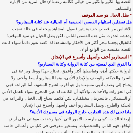
القصة بها الكثير والكثير من خيالي ككاتبة رعب؛ لإدخال المزيد من الإثارة
والمشاهد.
* يظل الخيال هو سيد الموقف.
هل تفضلين استلهام القصص الحقيقية أم الخيالية عند كتابة السيناريو؟
الاقتباس من قصص حقيقية يثير فضول المشاهد ويجعله في حالة تعجب
ودهشة لحدوث مثل هذه القصص للناس، لكن يظل الخيال هو سيد الموقف؛
فالخيال يجعلنا نبحر أكثر في الأفكار والمشاهد؛ لذا كفته تفوز دائماً سواء كانت
القصة مقتبسة من الواقع أو لا.
* السيناريو أخف وأسهل وأسرع في الإنجاز.
ما الفرق الذي لمستِه بين كتابة الرواية وكتابة السيناريو؟
الرواية حبكتها أدق، وتفاصيلها أكثر وأعمق، تحتاج جهدًا ووقتًا وبراعة في
السرد والحبكة، والوصف والإبداع الأدبي، بينما السيناريو أبسط وأخف ولا
يحتاج إلى وصف أدبي مسهب؛ بل هو أقرب لشرح المشهد، أما البراعة فهي
في الحوارات والأحداث، والأكيد أن الكاتب له عين المخرج سواء للعمل الأدبي
أو السينمائي، فالتجربتان مختلفتان، لكن كلاهما يحتاج إلى الخيال والبراعة في
الحبكة والطرح، ويظل السيناريو أخف وأسهل وأسرع في الإنجاز.
ماذا تعني لك هذه التجارب خارج الرواية في مسيرتك الأدبية؟
إرضاء الذات، كوني مارست الأمور التي أحبها وحققت موهبتي على أرض
الواقع، فهم الناس والشخصيات، وتسخير معرفتي في كتاباتي وأعمالي خاصة
الدرامية والسينمائية، والوصول بشكل أقرب وأوسع للناس.