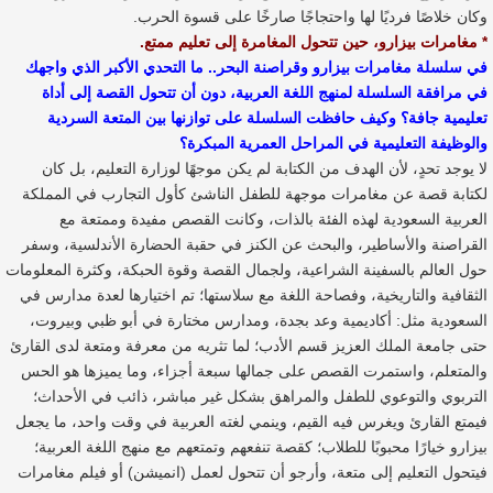
وكان خلاصًا فرديًا لها واحتجاجًا صارخًا على قسوة الحرب.
* مغامرات بيزارو، حين تتحول المغامرة إلى تعليم ممتع.
في سلسلة مغامرات بيزارو وقراصنة البحر.. ما التحدي الأكبر الذي واجهك
في مرافقة السلسلة لمنهج اللغة العربية، دون أن تتحول القصة إلى أداة
تعليمية جافة؟ وكيف حافظت السلسلة على توازنها بين المتعة السردية
والوظيفة التعليمية في المراحل العمرية المبكرة؟
لا يوجد تحدٍ، لأن الهدف من الكتابة لم يكن موجهًا لوزارة التعليم، بل كان
لكتابة قصة عن مغامرات موجهة للطفل الناشئ كأول التجارب في المملكة
العربية السعودية لهذه الفئة بالذات، وكانت القصص مفيدة وممتعة مع
القراصنة والأساطير، والبحث عن الكنز في حقبة الحضارة الأندلسية، وسفر
حول العالم بالسفينة الشراعية، ولجمال القصة وقوة الحبكة، وكثرة المعلومات
الثقافية والتاريخية، وفصاحة اللغة مع سلاستها؛ تم اختيارها لعدة مدارس في
السعودية مثل: أكاديمية وعد بجدة، ومدارس مختارة في أبو ظبي وبيروت،
حتى جامعة الملك العزيز قسم الأدب؛ لما تثريه من معرفة ومتعة لدى القارئ
والمتعلم، واستمرت القصص على جمالها سبعة أجزاء، وما يميزها هو الحس
التربوي والتوعوي للطفل والمراهق بشكل غير مباشر، ذائب في الأحداث؛
فيمتع القارئ ويغرس فيه القيم، وينمي لغته العربية في وقت واحد، ما يجعل
بيزارو خيارًا محبوبًا للطلاب؛ كقصة تنفعهم وتمتعهم مع منهج اللغة العربية؛
فيتحول التعليم إلى متعة، وأرجو أن تتحول لعمل (انميشن) أو فيلم مغامرات