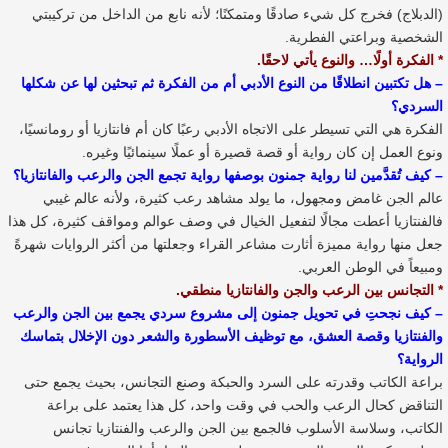
(الدبلاج) فخرج كل شيء صادقًا ومتمكنًا؛ لأنه نابع من الداخل من تركيبتي
الشخصية وبراعتي الفطرية.
* الفكرة أولًا… والنوع يأتي لاحقًا.
– هل تكتبين انطلاقًا من النوع الأدبي أم من الفكرة ثم تبحثين لها عن شكلها
السردي؟
الفكرة هي التي تسيطر على الاتجاه الأدبي رعبًا كان أم فانتازيا أو رومانسيًا،
ونوع العمل إن كان رواية أو قصة قصيرة أو عملًا سينمائيًا وغيره.
– كيف تُقدَّمين لنا رواية جمنون بوصفها رواية تجمع الجن والرعب والفانتازيا؟
عالم الجن غامض ومجهول، ما يولد مشاهد رعب كثيرة، ولأنه عالم غيبي
فالفنتازيا أعطت مجالًا لتفعيل الخيال في وصف عوالم ومواقف كثيرة، كل هذا
جعل منها رواية مميزة أثارت مشاعر القراء وجعلتها من أكثر الروايات شهرةً
ومبيعاً في الوطن العربي.
* التجانس بين الرعب والجن والفانتازيا منطقي.
– كيف نجحتِ في تحويل جمنون إلى مشروع سردي يجمع بين الجن والرعب
والفنتازيا وقصة العشق، مع توظيف الأسطورة والشعر دون الإخلال بتماسك
الرواية؟
براعة الكاتب وقدرته على السرد والحبكة وصنع التجانس، بحيث يجمع حتى
التناقض كحال الرعب والحب في وقت واحد، كل هذا يعتمد على براعة
الكاتب، وسلاسة الأسلوب فالجمع بين الجن والرعب والفنتازيا تجانس