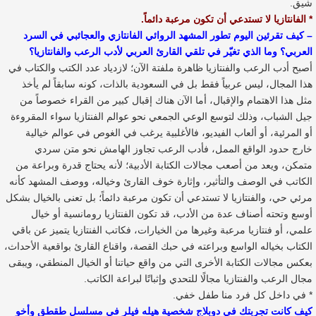
شيق.
* الفانتازيا لا تستدعي أن تكون مرعبة دائماً.
– كيف تقرئين اليوم تطور المشهد الروائي الفانتازي والعجائبي في السرد
العربي؟ وما الذي تغيّر في تلقي القارئ العربي لأدب الرعب والفانتازيا؟
أصبح أدب الرعب والفنتازيا ظاهرة ملفتة الآن؛ لازدياد عدد الكتب والكتاب في
هذا المجال، ليس عربياً فقط بل في السعودية بالذات، كونه سابقاً لم يأخذ
مثل هذا الاهتمام والإقبال، أما الآن هناك إقبال كبير من القراء خصوصاً من
جيل الشباب، وذلك لتوسع الوعي الجمعي نحو عوالم الفنتازيا سواء المقروءة
أو المرئية، أو ألعاب الفيديو، فالأغلبية يرغب في الغوص في عوالم خيالية
خارج حدود الواقع الممل، فأدب الرعب تجاوز الهامش نحو متن سردي
متمكن، ويعد من أصعب مجالات الكتابة الأدبية؛ لأنه يحتاج قدرة وبراعة من
الكاتب في الوصف والتأثير، وإثارة خوف القارئ وخياله، ووصف المشهد كأنه
مرئي حي، والفنتازيا لا تستدعي أن تكون مرعبة دائماً؛ بل تعنى بالخيال بشكل
أوسع وتحته أصناف عدة من الأدب، قد تكون الفنتازيا رومانسية أو خيال
علمي، أو فنتازيا مرعبة وغيرها من الخيارات، فكاتب الفنتازيا يتميز عن باقي
الكتاب بخياله الواسع وبراعته في حبك القصة، واقناع القارئ بواقعية الأحداث،
بعكس مجالات الكتابة الأخرى التي من واقع حياتنا أو الخيال المنطقي، ويبقى
مجال الرعب والفنتازيا مجالًا للتحدي وإثباتًا لبراعة الكاتب.
* في داخل كل فرد منا طفل خفي.
كيف كانت تجربتك في دوبلاج شخصية هيله فيلر في مسلسل طقطق وأخو