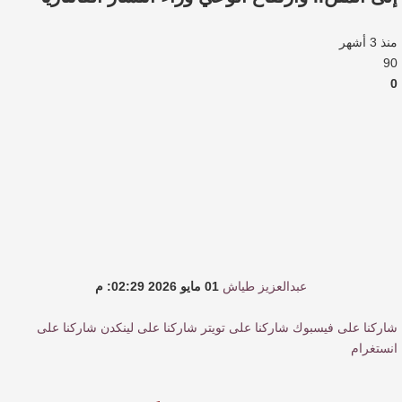
النصوص
منذ 3 أشهر
آليات البناء الاستهلالي في رواية : ( على كف رتويت )
90
0
للدكتورة زينب الخضيري
عتبات التأويل وقراءة التشكيل الصوفي والفلسفي
في “مملكة الله” للدكتور محمد بدوي
عبدالعزيز طياش
01 مايو 2026 02:29: م
شاركنا على فيسبوك
شاركنا على تويتر
شاركنا على لينكدن
شاركنا على
انستغرام