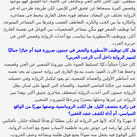
منطقي، كون الجن عالم خفي ومختلف عن عالمنا، أما العشق فهو موجود
وقصص كثيرة سمعناها عن عشق الجن للإنس، لكن طريقة طرحي له في
الرواية تختلف عن المعتاد، مشاهد قوية تجعل القارئ يتخبط في مشاعره
وأفكاره ما بين الحب والكره، التعاطف الغضب وغيرها من المشاعر المتنوعة،
أما توظيف الشعر فهو مكّن مشاعر الشخصيات من التوغل في نفسية القارئ
أكثر، وتوظيف الأسطورة بما يتناسب مع أحداث الرواية وقصص الجن في
جزيرة العرب.
هل كان توظيف الأسطورة والشعر في جمنون ضرورة فنية أم خيارًا جماليًا
لتمييز الرواية داخل أدب الرعب العربي؟
كان خياراً جمالياً ذكيًا؛ لتسليط الضوء على موروثنا الشعبي عن الجن وقصصه
وحفظ هذا الإرث القيم؛ بحيث يندمج القارئ في رواية جمنون ثم يجد نفسه
عند أساطير الأولين والقصائد الشعبية، ثم يعود ليكمل الرواية وفي حصيلته
الدهشة من حكايا الماضي العجيبة، والقصائد التي كتبتها على لسان بطل
الرواية جمنون التي أخذت الرواية لمنعطف شاعري عميق أكثر، وهذا ميز
الرواية عن غيرها وجعلها مصدرًا ومرجعًا للموروث الشعبي.
في زائرة منتصف الليل، هل تُكتب الرومانسية بوصفها مهربًا من الواقع
السياسي، أم أداة لكشف عنفه الخفي؟
لا مهربًا ولا أداة، لأنها في الرواية لم تكن مطلبًا أو هدفًا للبطلة جلنار، بالعكس
لم يكن لها رغبة في خوض تجربة عاطفية لأسباب تتضح مع أحداث الرواية،
لكن الوقوع فيه يجعل منه ضوءًا يشع فوق ظلمة وبشاعة وعنف الحروب،