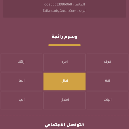
الهاتف : 00966533086068
البريد : Taifarqad@gmail.com
وسوم رائجة
فرقد
آخره
آرائك
آفة
آمال
أبها
أبيات
أخلاق
أدب
التواصل الأجتماعي