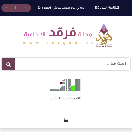
افتتاحية العدد 130
الروائي جابر محمد مدخلي: أحضر داخل رواياتي بحذر، والثقافة قوتنا ا
لكة الله” للدكتور محمد بدوي
عنترة بن شداد… الشاعر الفارس