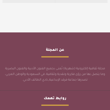
عن المجلة
مجلة ثقافية إلكترونية (شهرية) تُعنى بجميع الفنون الأدبية والفنون البصرية
وما يتصل بها من رؤى فكرية ونقدية وثقافية، في السعودية والوطن العربي،
تصدرها جماعة فرقد الإبداعية_نادي الطائف الأدبي.
روابط تهمك