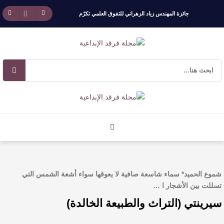
جائزة المهندس زياد الزهراني للتفوق العلمي تكرّم
نخبة من أبناء وبنات الأطاولة
مهرجان الأطاولة التراثي يجمع الشاعر عبدالواحد
بجمهوره
افتتاحية العدد 130
الروائي جابر محمد مدخلي: أحضر داخل رواياتي
بحذر، والثقافة قوتنا الناعمة لمخاطبة العالم.
شموع الحميد* سماء شاسعة صافية لا يعوقها سواء أشعة الشمس التي
القيمة الأدبية بين استحقاق النص وسلطة الجائزة
تسللت بين الأشجار ا …
سيرينتي (التراث والطبيعة الخالدة)
​ اللون الأحمر وشاح سردية الأدب وسر رمزية