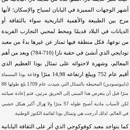
أشهر
الوجهات
المميزة
في
اليابان
لسياح
والإسكان؛
لأنها
مزج
بين
الطبيعة
والأهمية
التاريخية
سواء
بالثقافة
أو
الديانات
في
البلاد
قديمًا
ومحط
لمحبي
التجارب
الفريدة
من
نوعها
،
فكل
منطقة
فيها
تمتاز
عن
غيرها
بدءً
من
معبد
تودايجي
الذي
أنشئ
في
حقبة
نارا
(
710-784
)
و
يعد
من
أهم
المعالم،
وشهرة
لاحتوائه
على
تمثال
بوذا
العظيم
الذي
أقيم
عام
752
ويبلغ
ارتفاعه
14,98
مترًا
و
قاعة
بوذا
المسماة
(دايبوتسودين)
المحيطة
بالتمثال
التي
شيدت
عام
1709
بلغ
طولها
88
مترًا
قبل
أن
يتعرض
هذا
المبنى
إلى
الحريق
مرتين،
فتم
إعادة
صيانته
ي
لكن
لأسباب
مادية
أصبح
طوله
57
مترًا
و
لا
زال
أكبر
هيكل
خشبي
في
العالم،
لذلك
أدرجت
هي
وتمثال
بوذا
لقائمة
الكنوز
الوطنية
.
كما
يتواجد
معبد
كوفوكوجي
الذي
أثر
على
الثقافة
اليابانية