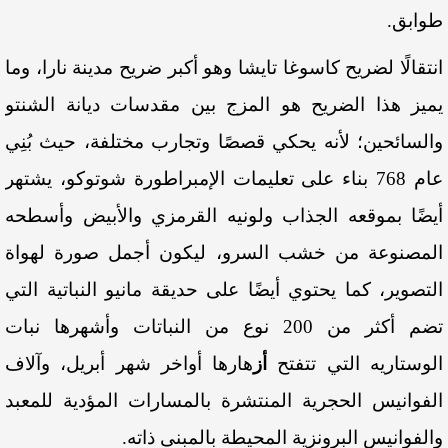
طوابق
.
انتقالًا
لضريح
كاسوغا
تايشا
وهو
أكبر
ضريح
مدينة
نارا،
وما
يميز
هذا
الضريح
هو
المزج
بين
مقدسات
ديانة
الشنتو
والسائحين؛
لأنه
يحكي
قصصًا
وتجارب
مختلفة
، حيث
بُنِي
عام
768
بناء
على
تعليمات
الإمبراطورة
شوتوكو
،
يشتهر
أيضًا
بموقعه
الجذاب
ولونيه
القرمزي
والأبيض
وأسطحه
المصنوعة
من
خشب
السرو،
ليكون
أجمل
صورة
لهواة
التصوير
،
كما
يحتوي
أيضًا
على
حديقة
مانيو
النباتية
التي
تضم
أكثر
من
200
نوع
من
النباتات
وأشهرها
نبات
الوستاريه
التي
تتفتح
أز
هارها
أواخر
شهر
أبريل
،
وآلاف
الفوانيس
الحجرية
المنتشرة
بالمسارات
المؤدية
للمعبد
والفوانيس
البرونزية
المحيطة
بالمبنى
ذاته
.