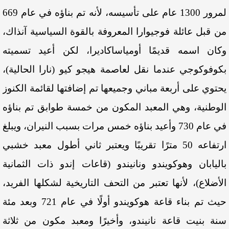
لمرور
1300
عام
على
تأسيسه،
لأنه
تم
بناؤه
في
عام
669
من
قبل
عائلة
فوجيوارا
المعروفة
بالقوة
السياسية
آنذاك،
وكان
اسمه
قديمًا
أومياساكاديرا،
لكن
أعيد
تسميته
بكوفوكوجي
عندما
نقل
لعاصمة
هيجو
كيو
(نارا
الحالية
)،
يحتوي
على
أربعة
مباني
وجميعها
تم
إضافتها
لقائمة
الكنوز
الوطنية،
وهي
المعبد
المكون
من
خمسة
طوابق
تم
بناؤه
في
عام
730
وأعيد
بناؤه
خمس
مرات
بسبب
النيران،
ويبلغ
ارتفاعه
50
مترًا
تقريبًا
ويعتبر
ثاني
أطول
معبد
خشبي
باليابان
وهوكويندو
ونانيندو
(قاعات
إندو
ذات
الثمانية
الأضلاع
)،
لأنها
تعتبر
من
التحف
التاريخية
لشكلها
الفريد،
حيث
تم
بناء
قاعة
هوكويندو
أولًا
في
عام
721
وبعد
مئة
سنة
بنيت
قاعة
نانيندو،
وأخيرًا
ومعبد
مكون
من
ثلاثة