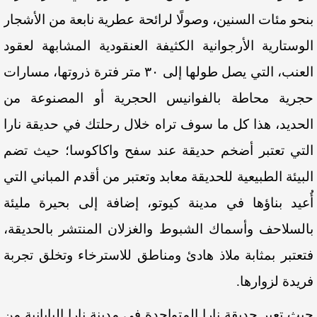
بنحو مئات السنين، وصولًا لرائحة عطرية نابعة من الأشجار
الوستارية الأرجوانية الكثيفة العنقودية المشابهة لعقود
العنب، التي يصل طولها إلى ٣٠ متر فترة ذروتها، مسارات
حجرية محاطة بالفوانيس الحجرية أو المصنوعة من
الحديد، هذا كل ما سوف تراه خلال رحلتك في حديقة نارا
التي تعتبر أضخم حديقة عند سفح واكاكوسا؛ حيث تضم
البيئة الطبيعية للحديقة معابد وتعتبر من أقدم المباني التي
أُعيد بناؤها في مدينة كيوتو، إضافة إلى بحيرة مليئة
بالسلاحف وأسماك الشبوط والغزلان المنتشر بالحديقة،
فتعتبر بمثابة ملاذ هادئ ومناطق للاسترخاء وتخلق تجربة
فريدة لزوارها.
حيث
تعبر
حديقة
نارا
المتواجدة
في
مدينة
نارا
اليابانية
من