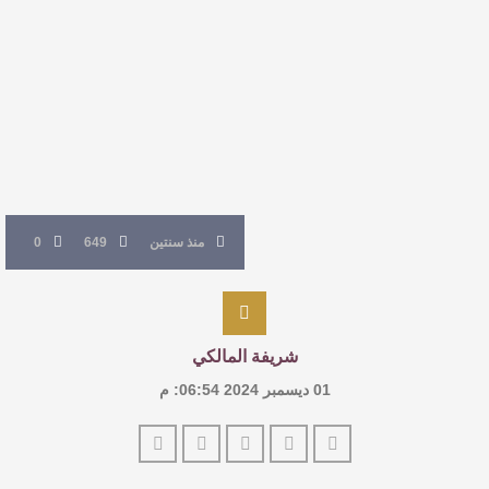
النصوص
آليات البناء الاستهلالي في رواية : ( على كف رتويت )
للدكتورة زينب الخضيري
عتبات التأويل وقراءة التشكيل الصوفي والفلسفي
في “مملكة الله” للدكتور محمد بدوي
منذ سنتين
649
0
شريفة المالكي
01 ديسمبر 2024 06:54: م