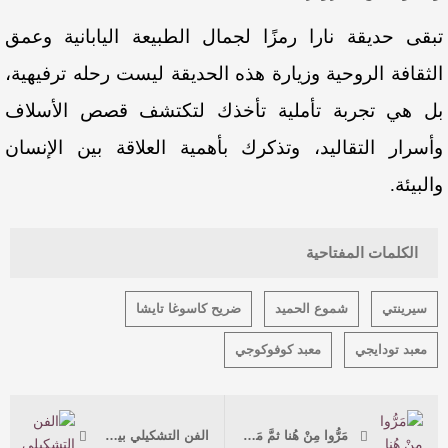
تبقى حديقة نارا رمزًا لجمال الطبيعة اليابانية وعمق
الثقافة الروحية وزيارة هذه الحديقة ليست رحله ترفيهية،
بل هي تجربة تأملية تأخذك لتكتشف قصص الأسلاف
وأسرار التقاليد، وتذكرك بأهمية العلاقة بين الإنسان
والبيئة.
الكلمات المفتاحية
سيرينتي
شموع الحميد
ضريح كاسوغا تايشا
معبد تودايجي
معبد كوفوكوجي
مَرُّوا مِنْ هُنا ثمَّ مَضَوا
الفن التشكيلي بين الواسطي والرسوم الصخرية (1): الفنان عبدالله الشيخ أنموذجًا