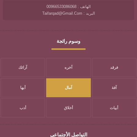
الهاتف : 00966533086068
البريد : Taifarqad@gmail.com
وسوم رائجة
فرقد
آخره
آرائك
آفة
آمال
أبها
أبيات
أخلاق
أدب
التواصل الأجتماعي