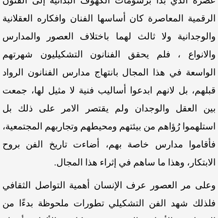
عصره الذي بدأ برسومات الكهوف البدائية إلى الفنون
الرقمية المعاصرة كان أساسها الفنان وافكاره العقلانية
والوجدانية ولا ثالث لهما باختلاف العصور والمدارس
والانواع ، فلم يحقق الفنانون التشكيليون شهرتهم
الواسعة في هذا المجال بانتهاج مدارس الفنانون الرواد
قبلهم، بل لانهم ابدعوا أساليب فنية لا مثيل لها، جمعت
بين العقل والوجدان ولم يقتصر الامر على ذلك بل
استلهموا رُؤاهم من بيئتهم ومحيطهم وتجاربهم المجتمعية،
فأقاموا مدارس خاصة بهم، أضاءت تاريخ الفن بروح
الابتكار، وهذا ما ساهم في إثراء هذا المجال.
وعلى مر العصور عرف الإنسان أهمية التواصل الثقافي
فلذلك شهد الفن التشكيلي تطورات ملحوظة بدءًا من