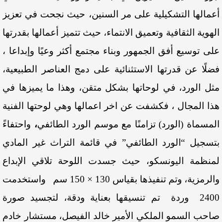
أعمالها التشكيلية على مر السنين، حيث نجحت في تعزيز
الهوية الثقافية وتعميق الانتماء، حيث تتميز أعمالها بقدرتها
على توسيع أفق الجمهور وبناء مجتمع أكثر وعيًا وإبداعا ،
فضلًا عن قدرتها الاستثنائية على دمج العناصر الطبيعية،
مثل الورد، في لوحاتها بشكل متقن، وهذا ما يميزها في
هذا المجال ، فكشفت عن اخر اعمالها وهي لوحتها الفنية
المسماة (الورد) تزامنًا مع موسم الورد الطائفي
،
واحتفاءً
بتسجيل “الورد الطائفي” في قائمة التراث غير المادي
لمنظمة اليونسكو، حيث جسدت اللوحة تلاقي الإبداع
والرمزية، وتم تنفيذها بقياس 130 × 150 سم واستخدمت
2400 وردة تم تنسيقها بعناية ودقة، لتجسيد صورة
صاحب السمو الملكي الأمير خالد الفيصل، مستشار خادم