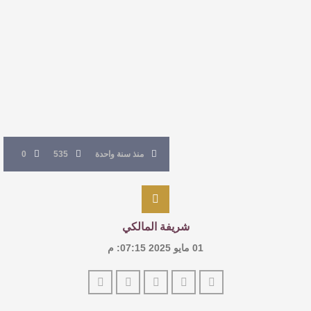
للدكتورة زينب الخضيري
عتبات التأويل وقراءة التشكيل الصوفي والفلسفي
في “مملكة الله” للدكتور محمد بدوي
عنترة بن شداد… الشاعر الفارس
منذ سنة واحدة
535
0
شريفة المالكي
01 مايو 2025 07:15: م