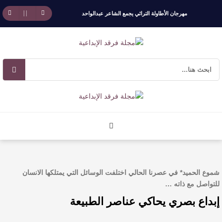
مهرجان الأطاولة التراثي يجمع الشاعر عبدالواحد
بجمهوره
افتتاحية العدد 130
الروائي جابر محمد مدخلي: أحضر داخل رواياتي
بحذر، والثقافة قوتنا الناعمة لمخاطبة العالم.
القيمة الأدبية بين استحقاق النص وسلطة الجائزة
​ اللون الأحمر وشاح سردية الأدب وسر رمزية
شموع الحميد* في عصرنا الحالي اختلفت الوسائل التي يمتلكها الانسان
للتواصل مع ذاته …
النصوص
إبداع بصري يحاكي عناصر الطبيعة
آليات البناء الاستهلالي في رواية : ( على كف رتويت )