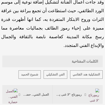
وقد جاءت أعمال الفنانة لتشكيل إضافة نوعية إلى موسم
الورد الطائفي، حيث استطاعت أن تجمع ببراعة بين عراقة
التراث وروح الابتكار المتفردة به، كما انها أظهرت قدرة
مميزة على إحياء رموز الطائف بجماليات معاصرة مما
رسخ مكانة المدينة كعاصمة نابضة بالثقافة والجمال
والإبداع الفني المتجدد.
الكلمات المفتاحية
التشكيلية هند القثامي
الفن التشكيلي
شموع الحميد
ريبورتاج “لا غنى يدوم ولا فقر يبقى”
العمل الفني.. حضارة متحركة في عيوننا