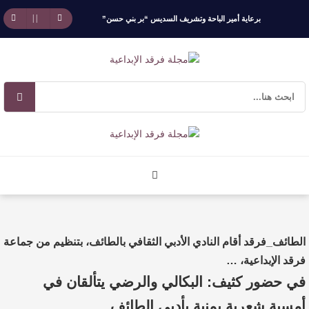
برعاية أمير الباحة وتشريف السديس “بر بني حسن”
تكرّم الفائزين بجائزة “رواد العمل التطوعي 4”
جائزة المهندس زياد الزهراني للتفوق العلمي تكرّم
نخبة من أبناء وبنات الأطاولة
مهرجان الأطاولة التراثي يجمع الشاعر عبدالواحد
بجمهوره
افتتاحية العدد 130
الطائف_فرقد أقام النادي الأدبي الثقافي بالطائف، بتنظيم من جماعة
الروائي جابر محمد مدخلي: أحضر داخل رواياتي
فرقد الإبداعية، …
في حضور كثيف: البكالي والرضي يتألقان في
بحذر، والثقافة قوتنا الناعمة لمخاطبة العالم.
أمسية شعرية يمنية بأدبي الطائف