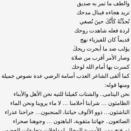
والطف ما تمر به صديق
تريد هجاءه فينال مدحك
تُحدِّثُهُ كَأَنَّكَ حينَ تُصغي
لردة فعله شاهدت روحك
قديماً كان للفيزياء نهج
يؤلب ضد ما أبحرت ريحكَ
وصار الأمر أقرب من صلاة
كسرت بها أمام الله لوحك
كما ألقى الشاعر العذب أسامة الرضي عدة نصوص جميلة
ومنها قوله:
نحن اليتامى.. والشتات كفيلنا
للتيه نحن الأهل والأبناء
الظامئون … شرابنا أحلامنا …
لا ماء يروينا ونحن الماء
الناشئون… ذوو الألوف حياتنا،
المنجبون… جراحنا عذراء
الضائعون.. جهاتنا مثقوبة،
الباهتون … وجوهنا صحراء
ثم فتح مدير الأمسية المجال لمداخلات وتعليقات الحضور،