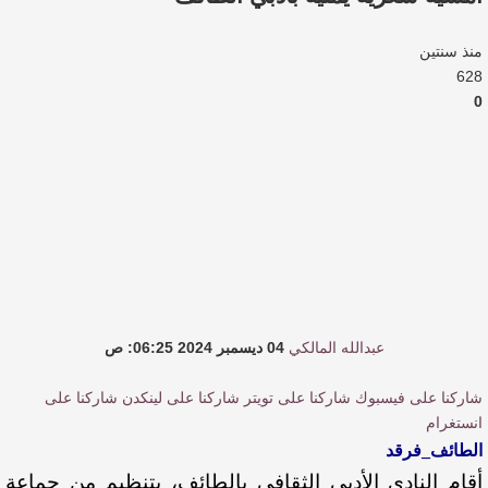
القيمة الأدبية بين استحقاق النص وسلطة الجائزة
منذ سنتين
​ اللون الأحمر وشاح سردية الأدب وسر رمزية
628
0
النصوص
آليات البناء الاستهلالي في رواية : ( على كف رتويت )
للدكتورة زينب الخضيري
عبدالله المالكي
04 ديسمبر 2024 06:25: ص
شاركنا على فيسبوك
شاركنا على تويتر
شاركنا على لينكدن
شاركنا على
انستغرام
الطائف_فرقد
أقام النادي الأدبي الثقافي بالطائف، بتنظيم من جماعة