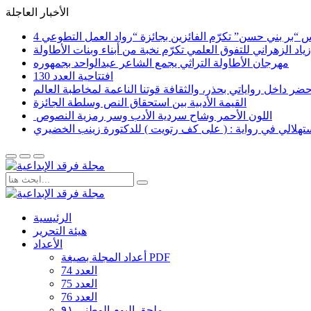
الأخبار العاجلة
اد الزهراني للتفوق العلمي تكرّم نخبة من أبناء وبنات الأطاولة
مهرجان الأطاولة التراثي يجمع الشاعر عبدالواحد بجمهوره
افتتاحية العدد 130
القيمة الأدبية بين استحقاق النص وسلطة الجائزة
​ اللون الأحمر وشاح سردية الأدب وسر رمزية النصوص
لاستهلالي في رواية : ( على كف رتويت ) للدكتورة زينب الخضيري
الرئيسية
هيئة التحرير
الأعداد
أعداد المجلة بصيغة PDF
العدد 74
العدد 75
العدد 76
ملحق اليوم الوطني ٩١