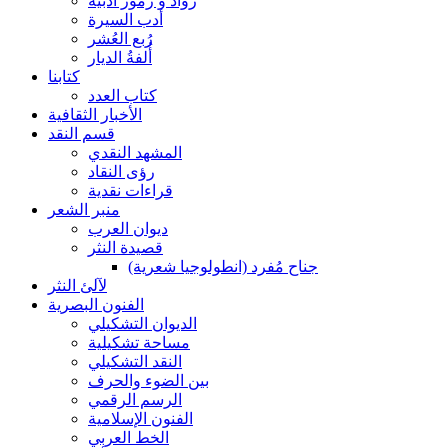
رواد و رموز أدبية
أدب السيرة
رُبع العُشر
أُلفةُ الديار
كتابنا
كتاب العدد
الأخبار الثقافية
قسم النقد
المشهد النقدي
رؤى النقاد
قراءات نقدية
منبر الشعر
ديوان العرب
قصيدة النثر
جناح مُفرد (انطولوجيا شعرية)
لآلئ النثر
الفنون البصرية
الديوان التشكيلي
مساحة تشكيلية
النقد التشكيلي
بين الضوء والحرف
الرسم الرقمي
الفنون الإسلامية
الخط العربي