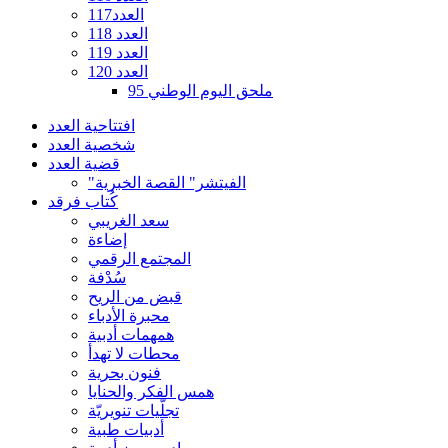
العدد117
العدد 118
العدد 119
العدد 120
ملحق اليوم الوطني 95
افتتاحية العدد
شخصية العدد
قضية العدد
"الفيتشر" القصة الخبرية
كُتاب فرقد
سعد الغريبي
إضاءة
المجتمع الرقمي
سُدْفة
قبض من الريح
محبرة الأدباء
همهمات أدبية
محطات لا تهدأ
فنون بحرية
همس الفكر والحنايا
تجلّيات تنويريّة
أدبيات طبية