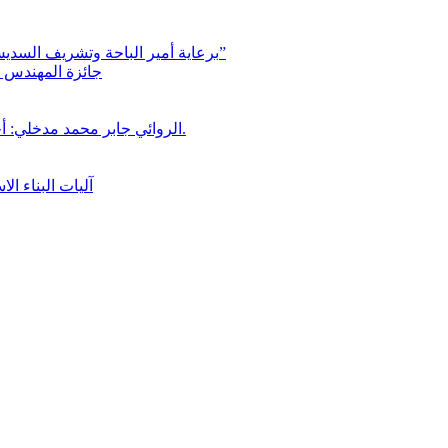
برعاية أمير الباحة وتشريف السديس “بر بني حسن” تكرّم الفائزين بجائزة “رواد العمل التطوعي 4”
جائزة المهندس زي
الروائي جابر محمد مدخلي: أحضر داخل رواياتي بحذر، والثقافة قوتنا الناعمة لمخاطبة العالم.
آليات البناء ا