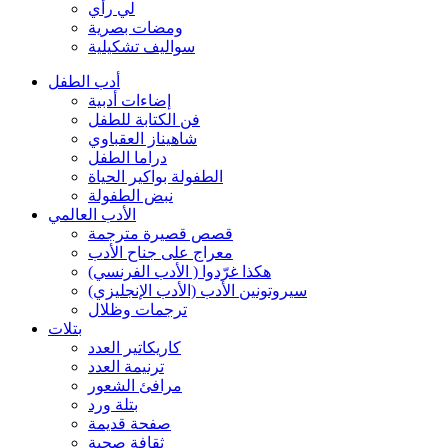
لي رأي
ومضات بصرية
سواليف تشكيلية
أدب الطفل
إضاءات أدبية
فن الكتابة للطفل
شاهيناز العقباوي
دراما الطفل
الطفولة بواكير الحياة
نبض الطفولة
الأدب العالمي
قصص قصيرة مترجمة
معراج على جناح الأدب
هكذا غرّدوا ( الأدب الفرنسي)
سيروتونين الأدب (الأدب الإنجليزي)
ترجمات وظلال
بتلات
كاريكاتير العدد
ترنيمة العدد
مرافئ الشعور
بتلة ورد
صفحة قديمة
ثقافة صحية