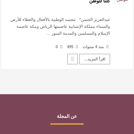
كلنا للوطن
النصوص
آليات البناء الاستهلالي في رواية : ( على كف رتويت )
عبدالعزيز الحسن* تتجسد الوطنية بالأفعال والعطاء للأرض
والسماء مملكة الإنسانية عاصمتها الرياض ومكة عاصمة
الإسلام والمسلمين والمدينة المنور …
للدكتورة زينب الخضيري
عتبات التأويل وقراءة التشكيل الصوفي والفلسفي
منذ 4 سنوات
495
0
اقرأ المزيد...
في “مملكة الله” للدكتور محمد بدوي
عن المجلة