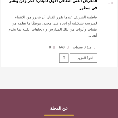
المعرض الفني الثقافي الأول لمبادرة فكر وفن ونشر
القيمة الأدبية بين استحقاق النص وسلطة الجائزة
في سطور
​ اللون الأحمر وشاح سردية الأدب وسر رمزية
فاطمة الشريف عندما يقرر الفنان أن يتحرر من الانتماء
لمدرسة تشكيلية أو اتجاه فني محدد، موظفًا ما تعلمه من
تقنيات وأدوات من تلك المدارس والاتجاهات الفنية بما يخدم
النصوص
أهد …
آليات البناء الاستهلالي في رواية : ( على كف رتويت )
منذ 3 سنوات
649
0
للدكتورة زينب الخضيري
اقرأ المزيد...
عن المجلة