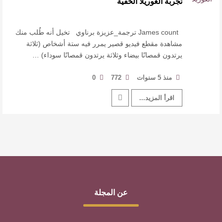
تجربة الغوريلا الخفية
للدكتورة زينب الخضيري
عتبات التأويل وقراءة التشكيل الصوفي والفلسفي
James count ترجمة_عزيزة برناوي تخيل أنه طُلب منك
مشاهدة مقطع فيديو قصير يمرر فيه ستة أشخاص (ثلاثة
يرتدون قمصانًا بيضاء وثلاثة يرتدون قمصانًا سوداء) …
في “مملكة الله” للدكتور محمد بدوي
عنترة بن شداد… الشاعر الفارس
منذ 5 سنوات
772
0
اقرأ المزيد...
عن المجلة