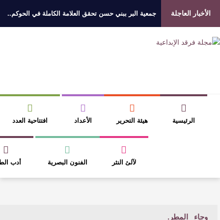
فائزين بجائزة “رواد العمل التطوعي 4”
ر عبدالواحد بجمهوره
افتتاحية العدد 130
حقاق النص وسلطة الجائزة
كتابنا
الأخبار الثقافية
قسم النقد
منبر الشعر
كتابيه
دخول الأعضاء
الأرشيف
أخر الأخبار