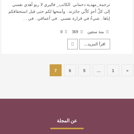
ترجمة_مهدية دحماني الكاتب_ فاليري لا ربو أهدي نفسي
إلى كلِّ أحدٍ كأنِّي جائزته.. وأمنحها لكم حتى قبل استحقاقكم
إياها.. شيءٌ في قرارة نفسي.. في أعماقي.. في …
منذ سنتين
369
0
اقرأ المزيد...
7
6
5
…
1
«
عن المجلة