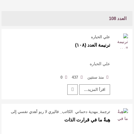
العدد 108
علي الحباره
ترنيمة العدد (١٠٨)
علي الحباره
منذ سنتين
437
0
اقرأ المزيد...
ترجمة_مهدية دحماني الكاتب_ فاليري لا ربو أهدي نفسي إلى
كلِّ أحدٍ كأنِّي جائزته. …
هِبةُ ما في قرارت الذات