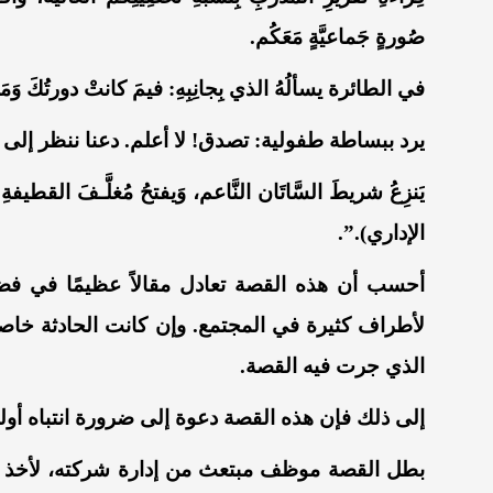
صُورةٍ جَماعيَّةٍ مَعَكُم.
في الطائرة يسألُهُ الذي بِجانِبِهِ: فيمَ كانتْ دورتُكَ وَم
يرد ببساطة طفولية: تصدق! لا أعلم. دعنا ننظر إلى 
يَنزِعُ شريطَ السَّاتَان النَّاعم، وَيفتحُ مُغلَّـفَ القطي
الإداري).”.
أحسب أن هذه القصة تعادل مقالاً عظيمًا في فضح
لأطراف كثيرة في المجتمع. وإن كانت الحادثة خاص
الذي جرت فيه القصة.
إلى ذلك فإن هذه القصة دعوة إلى ضرورة انتباه أو
بطل القصة موظف مبتعث من إدارة شركته، لأخذ دورة