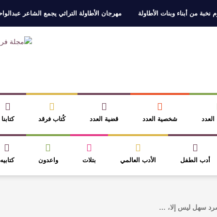
 نخبة من أبناء وبنات الأطاولة
مهرجان الأطاولة التراثي يجمع الشاعر عبدالوا
ر، والثقافة قوتنا الناعمة لمخاطبة العالم.
القيمة الأدبية بين استحقاق النص 
نصوص
آليات البناء الاستهلالي في رواية : ( على كف رتويت ) للدكتورة زينب الخ
 في “مملكة الله” للدكتور محمد بدوي
 العدد
شخصية العدد
قضية العدد
كُتاب فرقد
كتابنا
أدب الطفل
الأدب العالمي
بتلات
واعدون
كتابيه
 سرد سهل ليس إلا، …