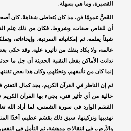
القصيرة، وما هي بسهلة.
القَصُّ عمومًا فن، مذ كان يُتعاطى شفاهةً. كان أص
أن للقاص صفات، وشروط. فكان من ذلك عِلم القاص 
شيئاً يعلمه، ثم إمكانياته السردية، وإيحاءاته، و
عالمه، ولا يكاد ينفك من تأثيره عليه. وقد حكى ب
تدانت الأماكن بفعل التقنية الحديثة أن جل ما حد
إنما كان من تأليفهم، وتخيُلهم، وكان هذا بعض تفننهم
ثم إن الناظر في القرآن الكريم، يجد كمال التفنن
خالية من أي تأثير فني، يجيء بها القرآن الكريم 
القسَم الوارد في سورة الشمس، لما أراد الله تع
تهذيبها وتزكيتها، سبق ذلك بقسَم عظيم، آخذًا المت
والأرض، في انتقالات مدهشة، ثم التأمل في النفس و