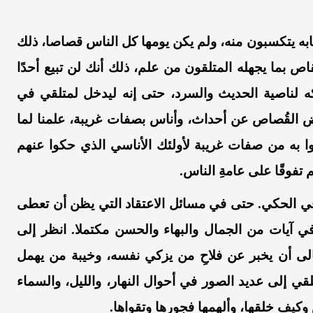
حابه يتكسبون منه، ولم يكن يومها كل الناس قصاصا، ذلك
بما يجهله المتلقون من علم، ذلك أنك لن تبيع أحدًا
تملكه لناصية الحديث والسرد، حتى إنه ليدخل لمتلقي في
عض القُصاص عن أحداث، وأناس بصفات غريبة، علمنا لما
ثوا به من صفات غريبة لأولئك الأناسي الذي حكوا عنهم
 تفوقًا على عامةِ الناس.
 في الحكي. حتى في مسائل الاعتقاد التي يظن أن تعطى
في آيات من الجمال والبهاء والحسن مكتملا. انظر إلى
الى أن يخبر عن فلاحِ من يزكي نفسه، وخيبة من يهمل
لقي إلى عديد الصور في أحوال النهار، والليل، والسماء
كيف خلقها، وألهمها فجورها وتقواها.