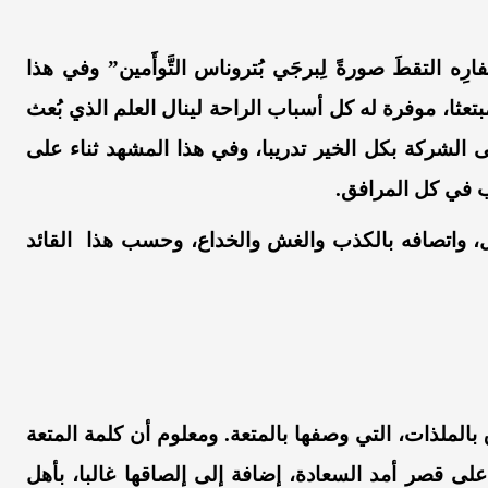
رِه التقطَ صورةً لِبرجَي بُتروناس التَّوأَمين” وفي هذا
عثا، موفرة له كل أسباب الراحة لينال العلم الذي بُعث
لى الشركة بكل الخير تدريبا، وفي هذا المشهد ثناء على
يب في كل المرافق.
ل، واتصافه بالكذب والغش والخداع، وحسب هذا القائد
 بالملذات، التي وصفها بالمتعة. ومعلوم أن كلمة المتعة
لى قصر أمد السعادة، إضافة إلى إلصاقها غالبا، بأهل