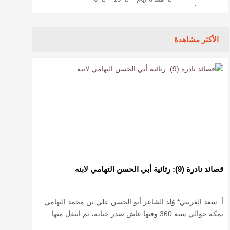
الأكثر مشاهدة
قصائد نادرة (9): رثائية أبي الحسن التهامي لابنه
أ. سعد الغريبي* وُلد الشاعر أبو الحسن علي بن محمد التهامي
بمكة حوالي سنة 360 وفيها عاش صدر حياته، ثم انتقل منها
حيث زار أقطارا إسلامية كثيرة يتكسب بمديح الأمراء، …