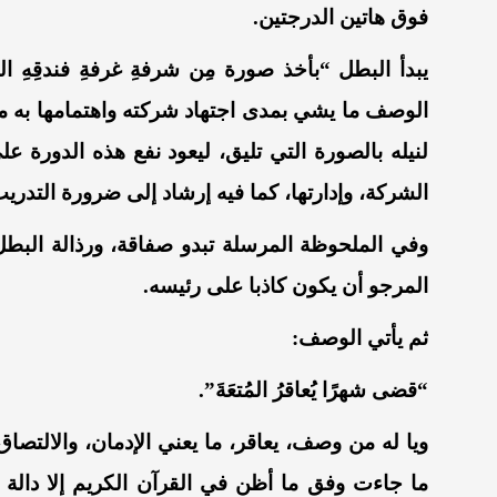
فوق هاتين الدرجتين.
يبدأ البطل “بأخذ صورة مِن شرفةِ غرفةِ فندقِهِ الفا
الوصف ما يشي بمدى اجتهاد شركته واهتمامها به مبت
لنيله بالصورة التي تليق، ليعود نفع هذه الدورة ع
الشركة، وإدارتها، كما فيه إرشاد إلى ضرورة التدر
وفي الملحوظة المرسلة تبدو صفاقة، ورذالة البط
المرجو أن يكون كاذبا على رئيسه.
ثم يأتي الوصف:
“قضى شهرًا يُعاقرُ المُتعَةَ”.
ويا له من وصف، يعاقر، ما يعني الإدمان، والالتصاق
ما جاءت وفق ما أظن في القرآن الكريم إلا دالة ع