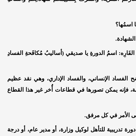
َا اسمُها؟
الشهادة.
فةِ الفَارِه: اسمُ الدورةِ يا صديقي (أساليبُ مُكافَحةِ الفسادِ
 الفساد الإنساني، والفساد الإداري، وهي نقد عظيم
ة، فإنه يمكن تصورها في قطاعات أُخر غير هذا القطاع
لى الأمر في كل مرفق.
 تدريبية للتأهل لوكيل وزارة، أو مدير عام، أو درجة