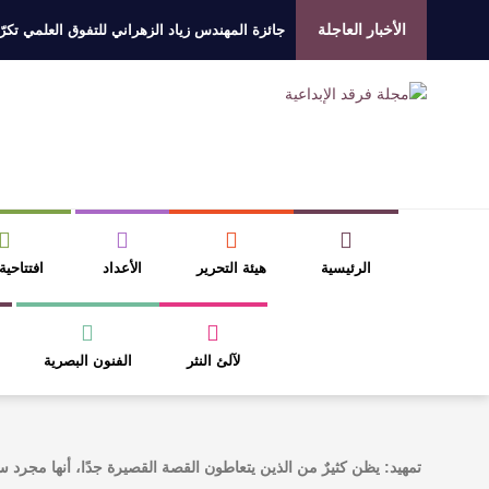
الأخبار العاجلة
جائزة المهندس زياد الزهراني للتفوق العلمي تكرّم
الروائي جابر محمد مدخلي: أحضر داخل رواياتي بحذ
​ اللون الأحمر وشاح سردية الأدب وسر رمزية ال
عتبات التأويل وقراءة التشكيل الصوفي والفلسفي
الرئيسية
هيئة التحرير
الأعداد
افتتاحية
لآلئ النثر
الفنون البصرية
تمهيد: يظن كثيرٌ من الذين يتعاطون القصة القصيرة جدًا، أنها مجرد