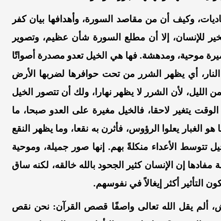
ديات، وكيف أن من مقاصد السورة، وأهدافها بيان كفر
للخير للإنسان، إلا أن مطلع السورة شأن عظيم، وتصوير
ة موحية، ومدهشة. فها هي الخيل تعدو مصدرة أصواتًا
النار، أي يظهر الشرر من تحت حوافرها لضربها الأرض
 الليل، لأن الشرر لا يظهر نهارا، ولك أن تتصور الخيل
الوقت يتغير لاحقا، فالخيل مغيرة على العدو صبحا، ما
و الغبار يعلوا الرؤوس، فأثرن به نقعا، وما يظهر النقع
 تتوسط الأعداء منكلةً بهم
.
إنها صور جميلة، وموحية
 مفادها إن الإنسان كثير الجحود بالله خالقه، لكنه ساق
 التأثير أكثر إيغالاً في نفوسهم.
ش، ألم يقل الله تعالى واصفًا قصص القرآن: نحن نقص