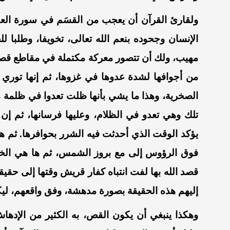
ولقارئ القرآن أن يعجب من القسَم في سورة العا
الإنسان وجحوده بنعم الله تعالى، تخويفا، وطلبا 
مهيب، ولك أن تتصور معركة مكتملة في مقاطع قصير
من أجوافها لشدة عدوها في غزوها، ثم إنها توري 
الصخرية، وهذا ما يشي بأنها ظلت تعدوا في ظلمة من
تلك وهي تعدو في الظلام، وعليها فرسانها، ثم إن 
يؤكد الوقت الذي أحدثت فيه الشرر بحوافرها. ثم ها ه
فوق الرؤوس إلى مع بروز الشمس، ثم ها هي الخيل
قصد الله بها لفت انتباه كفار قريش وقتها إلى حقيقة
إليهم هذه الحقيقة بصورة مدهشة، وفق واقعهم، ليكون
وهكذا ينبغي أن يكون القص، به الكثير من الإدها