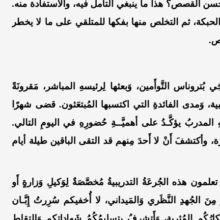
لقصص؟ هذا ما ينبغي التأمل فيه، والاستفادة منه.
لحبكة، ثم التخلص منها بفكها للمتلقي على ما لا يخطر
ص.
 بُتروناس التَّوأَمين، وَبعثها لِرئيسهِ المباشر، مَقرونَةً
يبية، وَمدى الفائدةِ التي اكتسبها المُبتعَثون.
قضى شهرًا
لَ بِهِ المدربُ يؤكَّـدُ على أهميَّــةِ حُضورِهِ في اليومِ التالي.
شرة، وأكتشفَ أَنْ لا أَحدَ مِنهم قد التقى الباقين طيلة أيام
 تعلمون هذه الجُرعَةُ التدريبيةُ مُخصَّصَةٌ لِوَكيلِ وَزارةٍ أَو
 الجُهدِ النَّظَري وَالمَيداني، لا أُخفيكم سُرِرتُ إِبَّـان
أَفكارُكُم المُثرية، وَأَتشرفُ بِتسلِيمُكُمُ شَهاداتِكم وَالتقاطِ