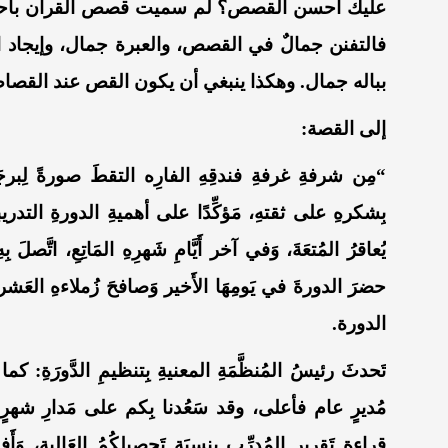
عليك أحسن القصص؟ لم سميت قصص القرآن بأحسن ا
فالتفنن جمالٌ في القصص، والعبرة جمال، وإيجاد ا
بباله جمال. وهكذا ينبغي أن يكون القص عند القصا
إلى القصة:
“مِن شرفةِ غرفةِ فندقِهِ الفارِه التقطَ صورةً لِبرجَي
بِشكرهِ على ثقتهِ، مَؤكِّدًا على أهميةِ الدورةِ التدر
يُعاقرُ المُتعَةَ، وَفي آخر أَيَّامِ شَهرِهِ المَاتِعِ، اتَّص
حضرَ الدورةَ في يَومِهَا الأَخير وَصافحَ زُملاءهِ العَ
الدورة.
تَحدثَ رئيسُ المُنظَّمَةِ المعنيةِ بِتنظيمِ الدَّورَةِ: كما
مُديرٍ عام فأعلى، وقد سَعُدنا بِكم على مَدارِ شهرٍ مِنَ
قِراءةِ تَقريرِ المُدرِّبِ بِنسبَةِ تَحصِيلِكُمُ العَالية، وَ