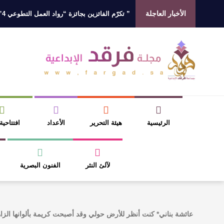
الأخبار العاجلة
شريف السديس “بر بني حسن” تكرّم الفائزين بجائزة “رواد العمل التطوعي 4”
ي في رواية : ( على كف رتويت ) للدكتورة زينب الخضيري
الرئيسية
هيئة التحرير
الأعداد
افتتاحية
لآلئ النثر
الفنون البصرية
عائشة بناني* كنت أنظر للأرض حولي وقد أصبحت كريمة بألوانها الز