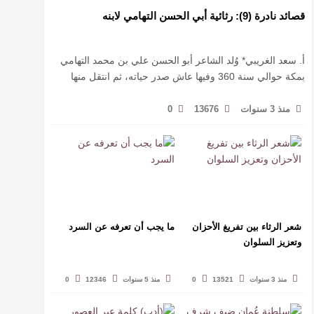
قصائد نادرة (9): رثائية أبي الحسن التهامي لابنه
أ. سعد الغريبي* وُلد الشاعر أبو الحسن علي بن محمد التهامي
بمكة حوالي سنة 360 وفيها عاش صدر حياته، ثم انتقل منها
حيث زار أقطارا إسلامية كثيرة يتكسب بمديح الأمراء، …
منذ 3 سنوات
13676
0
شعر الرثاء بين تفريغ الأحزان
ما يجب أن تعرفه عن السرد
وتعزيز السلوان
منذ 3 سنوات
13521
0
منذ 5 سنوات
12346
0