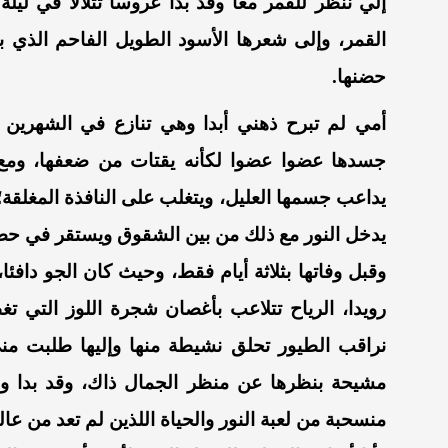
إلي ننظر للقمر معا وقد بدا عروسا تتلألأ في ليل
القمر، وإلى شعرها الأسود الطويل الفاحم الذي 
حضنها.
أمي لم تبرح ذهني أبدا وهي تنازع في الشهرين ا
جسدها عضوا عضوا لكأنه يقتات من ضعفها، ومع
يداعب جسمها العليل، ويتغلب على النافذة المغلقة؛ 
يدخل النور مع ذلك من بين الشقوق ويستقر في حضن
وقبل وفاتها بثلاثة أيام فقط، وحيث كان الجو دافئا
رويدا، الرياح تتلاعب بأغصان شجرة اللوز التي ت
نراقب الطيور تحلق نشيطة منها وإليها طلبت مني
مشيحة بنظرها عن منظر الجمال ذاك، وقد بدا وقحا 
منسحبة من لعبة النور والحياة اللذين لم تعد من عال