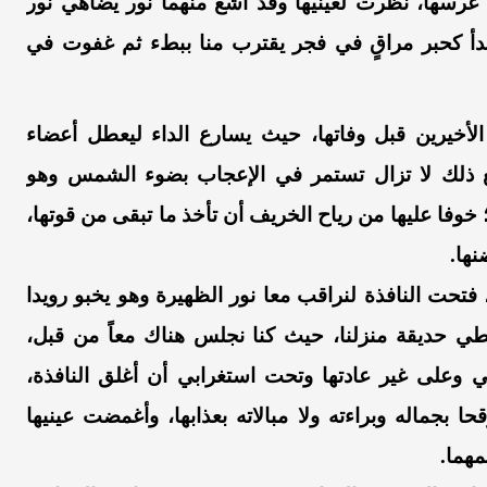
ة عرسها، نظرت لعينيها وقد أشع منهما نور يضاهي نور
بدأ كحبر مراقٍ في فجر يقترب منا ببطء ثم غفوت في
لأخيرين قبل وفاتها، حيث يسارع الداء ليعطل أعضاء
 ذلك لا تزال تستمر في الإعجاب بضوء الشمس وهو
خوفا عليها من رياح الخريف أن تأخذ ما تبقى من قوتها،
ها.
، فتحت النافذة لنراقب معا نور الظهيرة وهو يخبو رويدا
غطي حديقة منزلنا، حيث كنا نجلس هناك معاً من قبل،
 وعلى غير عادتها وتحت استغرابي أن أغلق النافذة،
بجماله وبراءته ولا مبالاته بعذابها، وأغمضت عينيها
مهما.