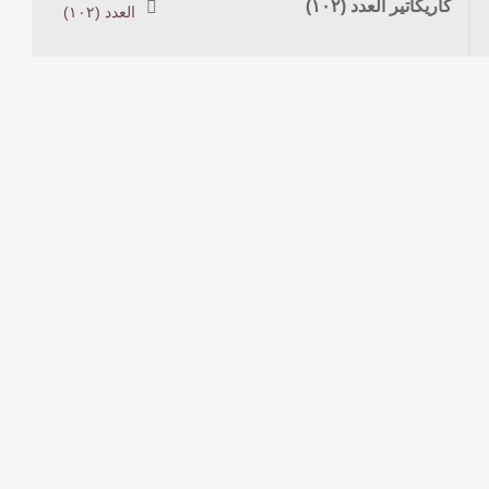
كاريكاتير العدد (١٠٢)