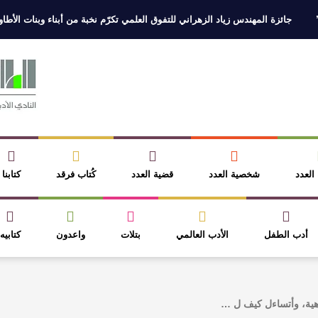
جائزة المهندس زياد الزهراني للتفوق العلمي تكرّم نخبة من أبناء وبنات الأطاولة
 العدد
شخصية العدد
قضية العدد
كُتاب فرقد
كتابنا
أدب الطفل
الأدب العالمي
بتلات
واعدون
كتابيه
اهية، وأتساءل كيف ل …