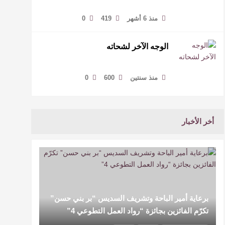
منذ 6 أشهر
419
0
الوجه الآخر لشحاته
منذ سنتين
600
0
أخر الأخبار
برعاية أمير الباحة وتشريف السديس “بر بني حسن”
تكرّم الفائزين بجائزة “رواد العمل التطوعي 4”