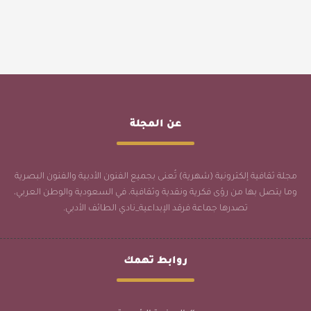
عن المجلة
مجلة ثقافية إلكترونية (شهرية) تُعنى بجميع الفنون الأدبية والفنون البصرية
وما يتصل بها من رؤى فكرية ونقدية وثقافية، في السعودية والوطن العربي،
تصدرها جماعة فرقد الإبداعية_نادي الطائف الأدبي.
روابط تهمك