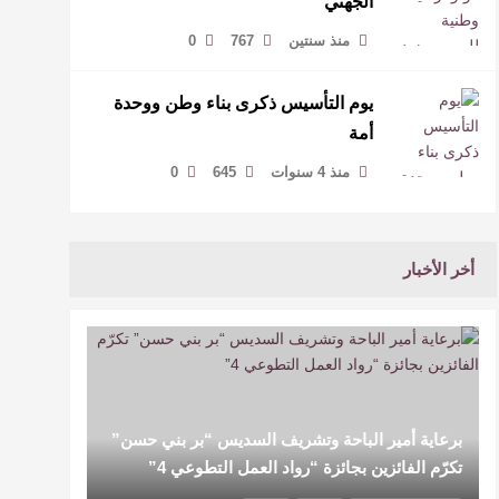
الجهني
منذ سنتين
767
0
يوم التأسيس ذكرى بناء وطن ووحدة
أمة
منذ 4 سنوات
645
0
أخر الأخبار
برعاية أمير الباحة وتشريف السديس “بر بني حسن”
تكرّم الفائزين بجائزة “رواد العمل التطوعي 4”