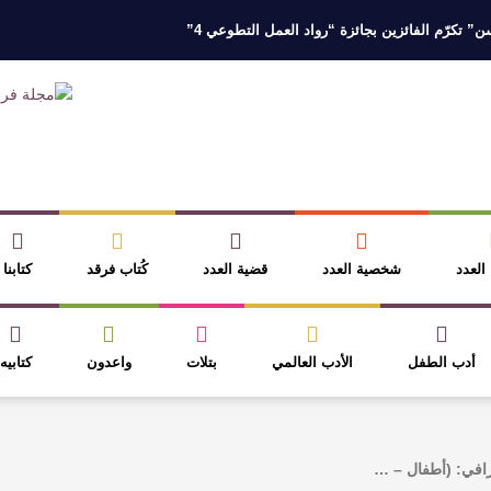
 تكرّم الفائزين بجائزة “رواد العمل التطوعي 4”
 نخبة من أبناء وبنات الأطاولة
مهرجان الأطاولة التراثي يجمع الشاعر عبدالوا
ر، والثقافة قوتنا الناعمة لمخاطبة العالم.
القيمة الأدبية بين استحقاق النص 
نصوص
آليات البناء الاستهلالي في رواية : ( على كف رتويت ) للدكتورة زينب الخ
 العدد
شخصية العدد
قضية العدد
كُتاب فرقد
كتابنا
أدب الطفل
الأدب العالمي
بتلات
واعدون
كتابيه
رافي: (أطفال – …