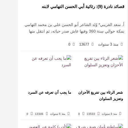
قصائد نادرة (9): رثائية أبي الحسن التهامي لابنه
أ. سعد الغريبي* وُلد الشاعر أبو الحسن علي بن محمد التهامي
بمكة حوالي سنة 360 وفيها عاش صدر حياته، ثم انتقل منها
حيث زار أقطارا إسلامية كثيرة يتكسب بمديح الأمراء، …
منذ 3 سنوات
13677
0
شعر الرثاء بين تفريغ الأحزان
ما يجب أن تعرفه عن السرد
وتعزيز السلوان
منذ 3 سنوات
13522
0
منذ 5 سنوات
12346
0