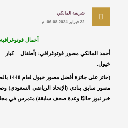
شريفة المالكي
22 فبراير 2024 06:08: م
أعمال فوتوغرافية
أحمد المالكي
مصور فوتوغرافي: (أطفال – كبار –
خيول.
(حائز على جائزة أفضل مصور خيول لعام 1440 بالطائف في نادي مسرة لسابقات الخيل).
مصور سابق بنادي (الإتحاد الرياضي السعودي) و
خبر نيوز حاليًا وعدة صحف سابقة) متمرس في مجال ال