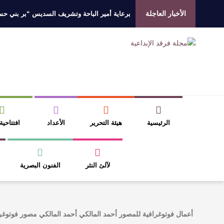
الأخبار العاجلة
برعاية أمير الباحة وتشريف السديس “بر بني حسن”
جائزة المهندس زياد الزهراني للتفوق العلمي تكرّم
الروائي جابر محمد مدخلي: أحضر داخل رواياتي بحذ
​ اللون الأحمر وشاح سردية الأدب وسر رمزية ال
الرئيسية
هيئة التحرير
الأعداد
افتتاحية
لآلئ النثر
الفنون البصرية
أعمال فوتوغرافية للمصور أحمد المالكي أحمد المالكي مصور فوتوغ