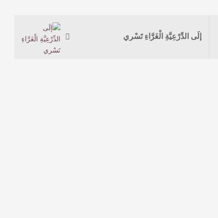
إلَى الدِّرْعِيَّةِ الْغَرَّاءِ تَسْري