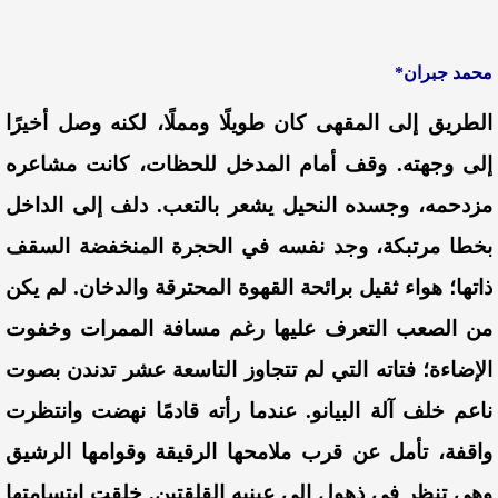
محمد جبران*
الطريق إلى المقهى كان طويلًا ومملًا، لكنه وصل أخيرًا
إلى وجهته. وقف أمام المدخل للحظات، كانت مشاعره
مزدحمه، وجسده النحيل يشعر بالتعب. دلف إلى الداخل
بخطا مرتبكة، وجد نفسه في الحجرة المنخفضة السقف
ذاتها؛ هواء ثقيل برائحة القهوة المحترقة والدخان. لم يكن
من الصعب التعرف عليها رغم مسافة الممرات وخفوت
الإضاءة؛ فتاته التي لم تتجاوز التاسعة عشر تدندن بصوت
ناعم خلف آلة البيانو. عندما رأته قادمًا نهضت وانتظرت
واقفة، تأمل عن قرب ملامحها الرقيقة وقوامها الرشيق
وهي تنظر في ذهول إلى عينيه القلقتين. خلقت ابتسامتها