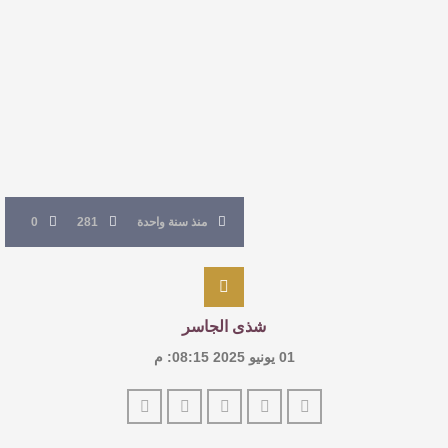
القيمة الأدبية بين استحقاق النص وسلطة الجائزة
​ اللون الأحمر وشاح سردية الأدب وسر رمزية
النصوص
آليات البناء الاستهلالي في رواية : ( على كف رتويت )
للدكتورة زينب الخضيري
منذ سنة واحدة
281
0
شذى الجاسر
01 يونيو 2025 08:15: م