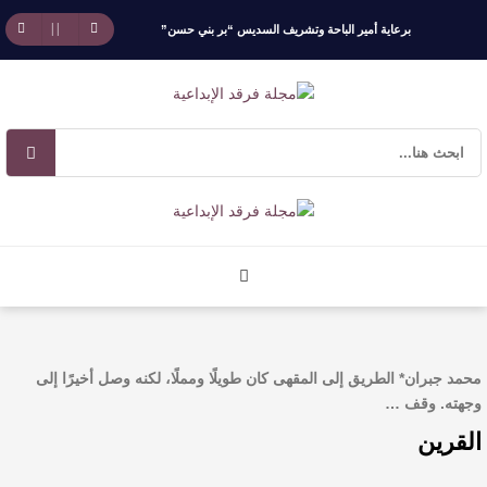
برعاية أمير الباحة وتشريف السديس “بر بني حسن”
تكرّم الفائزين بجائزة “رواد العمل التطوعي 4”
جائزة المهندس زياد الزهراني للتفوق العلمي تكرّم
نخبة من أبناء وبنات الأطاولة
مهرجان الأطاولة التراثي يجمع الشاعر عبدالواحد
بجمهوره
افتتاحية العدد 130
محمد جبران* الطريق إلى المقهى كان طويلًا ومملًا، لكنه وصل أخيرًا إلى
الروائي جابر محمد مدخلي: أحضر داخل رواياتي
وجهته. وقف …
القرين
بحذر، والثقافة قوتنا الناعمة لمخاطبة العالم.