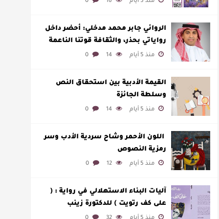
منذ 5 أيام
16
0
الروائي جابر محمد مدخلي: أحضر داخل
رواياتي بحذر، والثقافة قوتنا الناعمة
لمخاطبة العالم.
منذ 5 أيام
14
0
القيمة الأدبية بين استحقاق النص
وسلطة الجائزة
منذ 5 أيام
14
0
​ اللون الأحمر وشاح سردية الأدب وسر
رمزية النصوص
منذ 5 أيام
12
0
آليات البناء الاستهلالي في رواية : (
على كف رتويت ) للدكتورة زينب
الخضيري
منذ 5 أيام
32
0