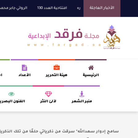
الأخبار العاجلة
افتتاحية العدد 130
الروائي جابر محمد مدخلي: أ
الرئيسية
هيئة التحرير
الأعداد
اف
منبر الشعر
لآلئ النثر
الفنون البصري
سامح إدوار سعدالله* سرقت من ذكرياتي حلمًا من تلك الذكريا