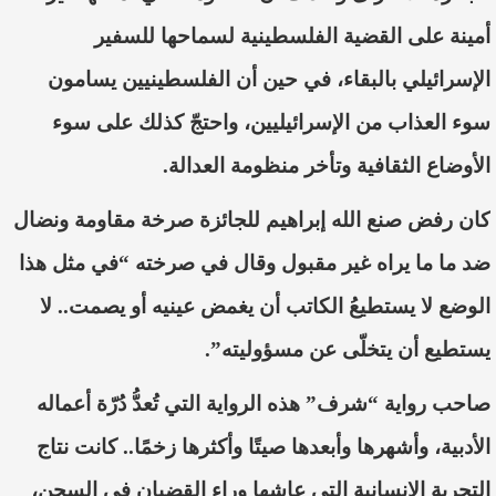
أمينة على القضية الفلسطينية لسماحها للسفير
الإسرائيلي بالبقاء، في حين أن الفلسطينيين يسامون
سوء العذاب من الإسرائيليين، و
احتجّ
كذلك على سوء
الأوضاع الثقافية وتأخر منظومة العدالة.
كان رفض صنع الله إبراهيم للجائزة صرخة مقاومة ونضال
ضد ما ما
يراه غير مقبول وقال في صرخته “
في مثل هذا
الوضع لا يستطيع
الكاتب أن يغمض
عينيه أو يصمت..
لا
يستطيع أن يتخ
لّى
عن مسؤوليته”.
صاحب رواية “شرف” ه
ذه الرواية التي ت
ُعدُّ
د
ُرّة
أعماله
الأدبية، وأشهرها وأبعدها صيتًا وأكثرها زخمًا.. كانت نتاج
التجربة الإنسانية التي عاشها وراء القضبان في السجن،