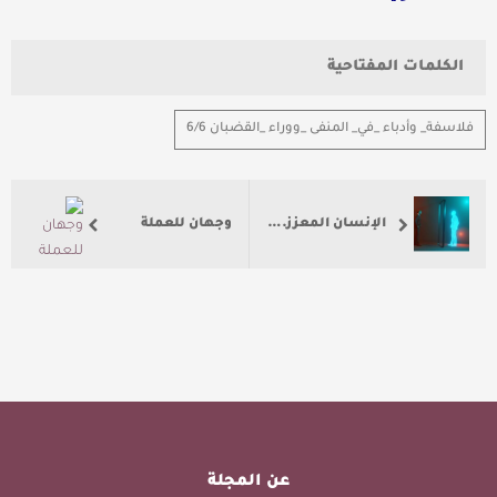
الكلمات المفتاحية
فلاسفة_ وأدباء _في_ المنفى _ووراء _القضبان 6/6
الإنسان المعزز.. بين خيال الأمس وواقع الغد الرقمي
وجهان للعملة
عن المجلة