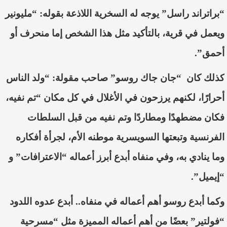
“براتراند راسل” يوجه له السخرية اللاذعة بقوله: “مليونير
ويعمل في قرية، بالتأكيد مثل هذا الشخص إما منحرف أو
أحمق”.
كذلك كان “جان جاك روسو” صاحب مقولة: “ولد الناس
أحرارًا، لكنهم يرزحون في الأغلال في كل مكان “تم نفيه،
فكان مضطهدًا ومطاردًا وتم نفيه من قبل السلطات
الفرنسية وتبعتها السويسرية موطنه الأم، لجرأة أفكاره
وما ينادي به، وفي منفاه أبدع أبرز أعماله “الاعترافات” و
“إيميل”.
وكما أبدع روسو أهم أعماله في منفاه.. أبدع عدوه اللدود
“فولتير” بعضًا من أهم أعماله المميزة مثل “مسرحية