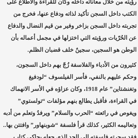
رؤيته من خلال معاناته داخل
ه
وكان للقراءة والاطلاع على
الكتب داخل السجن تأكيد
لذاته ودفاع
ع
نها
، فخرج من
تجربته داخل السجن بزاخر وفير
من قيم النضال والدفاع
عن ال
حُرّيات
ورؤيته التي اختزلها في مجمل أعماله بأن
الوطن هو السجين
، سجين
خلف قضبان الظلم.
كثيرون من الأدباء والفلاسفة
زُجّ
بهم داخل السجون،
وحكم عليهم بالنفي، فأسر الفيلسوف “لودفيغ
وتغنشتاين” عام
1918
، وكان عزاؤه في الأسر الانهماك
في القراءة،
فأقبل يطالع بنهم مؤلفات “
تولستوي
”
ويغوص في رائعته “
الحرب والسلام
” ويرفد
وتعلم من أدبه
وتعاليمه الكثير، كذلك قرأ فلسفة “شوبنهاور” وافتتن بها..
فقد سحرته فلسفته إلى الحد الذي جعله يحاكي كتاب