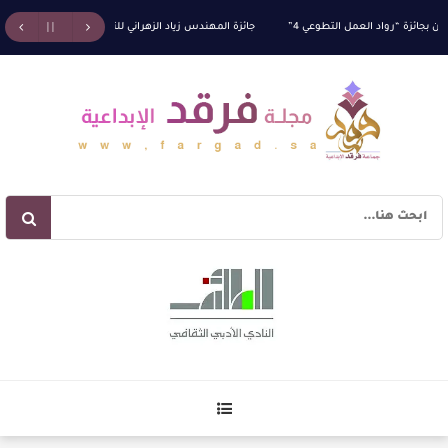
زة “رواد العمل التطوعي 4”
جائزة المهندس زياد الزهراني للتفوق العلمي تكرّم نخبة من أبناء و
البناء الاستهلالي في رواية : ( على كف رتويت ) للدكتورة زينب الخضيري