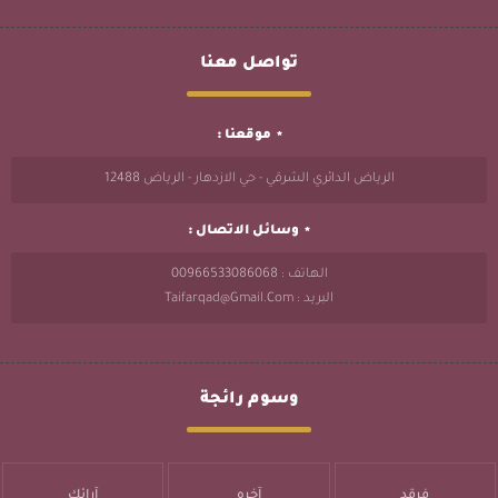
تواصل معنا
موقعنا :
الرياض الدائري الشرقي - حي الازدهار - الرياض 12488
وسائل الاتصال :
الهاتف : 00966533086068
البريد : Taifarqad@gmail.com
وسوم رائجة
فرقد
آخره
آرائك