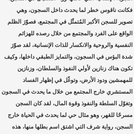
فكانت ناقوس خطر لما يحدث داخل السجون، وهي
تصوير للسجن
الأكبر الم
ُتمثّل
في المجتمع، فصو
ّرَ
الظلم
الواقع على الفرد وال
مجتمع من خلال رص
ده
للهزائم
النفسية والروحية وال
انكسار للذات الإنسانية، لقد
صوّرَ
شدة البؤس في السجون، والتمايز الطبقي داخلها، وكيف
تكون هناك زنازين لأولي النفوذ والسلطان، وزن
ازين
للمهمشين ودود الأرض، وتو
غّل
في إظهار الفساد
المستشري خارج المجتمع من خلال م
ا يحدث في السجون
وتغو
ّل
السلطة والنفوذ وقوة المال، لقد كان السجن
مسرحًا للقهر، وهو مثال حي لما يحدث في الحياة خارج
السجن، رواية شرف التي اشتق اسم بطلها منها، هذه