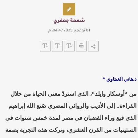
شمعة جعفري
01 نوفمبر 2025 04:47: م
د.هاني الغيتاوي *
من
“أوسكار وايلد
“،
الذي استر
دّ
معنى الحياة من خلال
القراء
ة..
إلى الأديب والروائي المصري
صُنع
الله إبراهيم
الذي قبع وراء القضبان في مصر لمدة خمس سنوات في
الستينيات من القرن العشري
، وتركت هذه التجربة بصمة