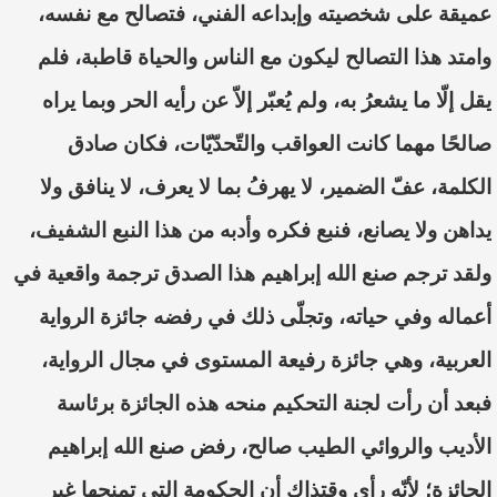
عميقة على شخصيته وإبداعه الفني
، فتصالح مع نفسه،
وامتد هذا التصالح ليكون مع الناس والحياة قاطبة
، ف
لم
يقل إ
لّا
ما يشع
رُ
به
، ولم ي
ُعبّر
إلاّ عن رأيه الحر وبما يراه
صا
لحًا مهما كانت العواقب والت
ّحدّيّات
، فكان صادق
الكلمة
، ع
فّ
الضمير
، لا يهرف
بما لا يعرف
، لا ينافق
ولا
يداهن ولا يصانع
، فنبع فكره وأدبه من هذا النبع الشفيف
،
ولقد ترجم صنع الله إبراهيم هذا الصدق ترجمة وا
قعية في
أعماله وفي حياته، وتج
لّى
ذلك في رفضه جائزة الرواية
العربية، وهي جائزة رفيعة المستوى في مجال الرواية،
فبعد أن رأت لجنة التحكيم منحه هذه الجائزة برئاسة
الأديب والروائي الطيب صالح، رفض صنع
الله إبراهيم
الجائزة؛ لأن
ّه
رأى وقتذاك أن الحكومة التي تمنحها غير