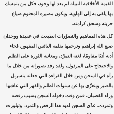
القيمة الأخلاقية النبيلة لم يعد لها وجود، فكل من يتمسك
بها يلقى به إلى الهاوية، ويكون مصيره المحتوم ضياع
حريته وسحق كرامته.
كل هذه المفاهيم والت
صوّرات
انطبعت في عقيدة
ووجدان
صنع الله إبراهيم وترجمها بقلم
ه
البائس المقهور
، فجاء
أدبه أدبًا مقاومًا،
لغته التمر
ّد
، ومعانيه الثورة على الظلم
والاحتجاج على المرذول،
ولقد رفد تصوراته من خلال ما
رآه في السجن ومن خلال القراءة
التي جعلته يتسربل
بالصبر ويتع
زّى
بها عن سنوات الظلم والقهر التي عاشها
وراء القضبان
، فمن وقت دخ
وله السجن بسبب رفضه
وتمرده..
غذ
ّى
السجن لديه هذا الرفض والتمرد
، وتبلورت