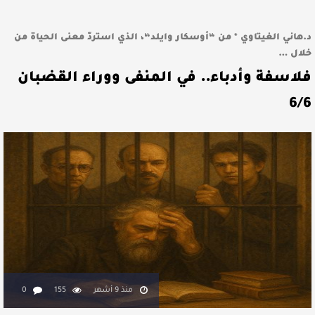
د.هاني الغيتاوي * من “أوسكار وايلد“، الذي استردّ معنى الحياة من
خلال …
فلاسفة وأدباء.. في المنفى ووراء القضبان
6/6
منذ 9 أشهر
155
0