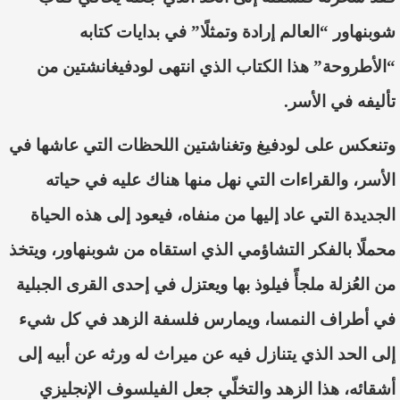
شوبنهاور “العالم إرادة وتمثلًا” في بدايات كتابه
“الأطروحة” هذا الكتاب الذي انتهى لودفيغانشتين من
تأليفه في الأسر.
وتنعكس على لودفيغ وتغناشتين اللحظات التي عاشها في
الأسر،
والقراءات التي نهل منها هناك عليه في حياته
الجديدة التي عاد إليها من منفاه
، فيعود إلى هذه الحياة
محملًا
ب
ا
لفكر التشاؤمي الذي استق
اه من شوبنهاور،
و
يتخذ
من الع
ُزلة
ملجأ
فيلوذ بها ويعتزل في إحدى القرى الجبلية
في أطراف النمسا
، ويمارس فلسفة الزهد في كل شيء
إلى الحد الذي يتنازل فيه عن ميراث له ورثه عن أبيه إلى
أشقائه
،
هذا الزهد والتخل
ّي
جعل الفيلسوف الإنجليزي