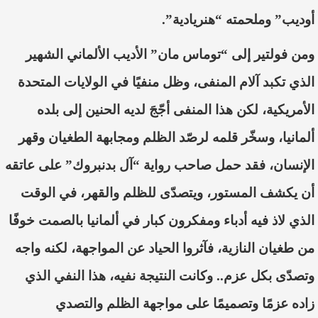
أوديب” وملحمته “هنريادية”.
ومن فولتير إلى “توماس مان” الأديب الألماني الشهير
الذي تكبد آلام المنفى، وظل منفيًا في الولايات المتحد
ة
الأمريكية، لكن هذا المنفى أ
جّجَ
لدي
ه الحنين إلى بلده
ألمانيا، وسخ
ّر
قلمه لرص
ّد
الظلم ومجابهة الطغيان وقهر
الإنسان، فقد حمل صاحب رواية “آل بدنبروك” عل
ى عاتقه
أن يكشف المستور، ويتص
دّى
للظلم والقهر، في الوقت
الذي لاذ فيه أدباء ومفكرون كبار في ألمانيا بالصمت خوفًا
من طغيان النازية، فآثروا الحي
اد عن المواجهة، لكنه واجه
وتصد
ّى
بكل عزم.. وكانت النتيجة نفيه، هذا النفي الذي
زاده عزمًا وتصميمًا على مواجهة الظلم والتصدي