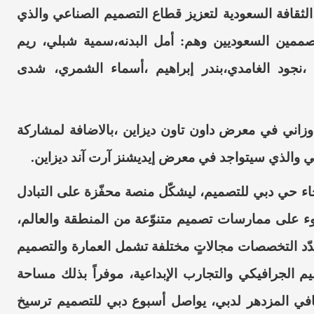
 الثقافة السعودية لتعزيز قطاع التصميم الصناعي والذي
صممين السعوديين وهم:
أمل البدنه،سمية شبلي، ريم
،نجود الغامدي،بندر إبراهيم ،أسماء الشمري، شدى
زاني في معرض داون تاون ديزاين ،بالاضافة لمشاركة
ي والذي سيتواجد في معرض إيديشنز آرت آند ديزاين.
اء حي دبي للتصميم، ليشكّل منصة محفّزة على التبادل
وء على ممارسات تصميم متنوّعة من المنطقة والعالم،
دّد التخصصات مجالاتٍ مختلفة تشمل العمارة والتصميم
م الجرافيكي والتجارب الإبداعية، موفراً بذلك مساحة
قافي المزدهر لدبي، يواصل أسبوع دبي للتصميم ترسيخ