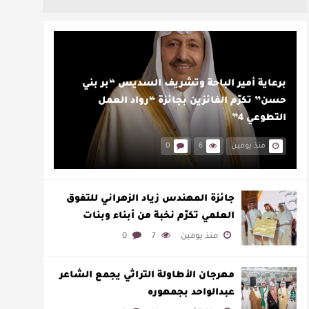
برعاية أمير الباحة وتشريف السديس “بر بني
حسن” تكرّم الفائزين بجائزة “رواد العمل
التطوعي 4”
منذ يومين
6
0
جائزة المهندس زياد الزهراني للتفوق
العلمي تكرّم نخبة من أبناء وبنات
الأطاولة
منذ يومين
7
0
مهرجان الأطاولة التراثي يجمع الشاعر
عبدالواحد بجمهوره