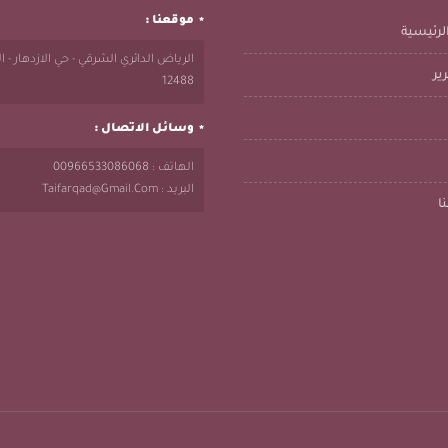
موقعنا :
لرئيسية
الرياض الدائري الشرقي - حي الازدهار - 
ير
12488
وسائل الاتصال :
الهاتف : 00966533086068
البريد : Taifarqad@gmail.com
ا