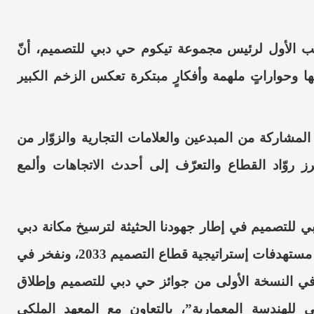
ئب الأول لرئيس مجموعة تيكوم حي دبي للتصميم، أنّ
ها وحواراتٍ ملهمة وأفكارٍ مبتكرة تعكس الزخم الكبير
لمشاركة من المبدعين والعلامات التجارية والزوّار من
برز روّاد القطاع والتعرّف إلى أحدث الاتجاهات وألمع
بي للتصميم في إطار جهودنا الحثيثة لترسيخ مكانة دبي
 مستهدفات إستراتيجية قطاع التصميم 2033،
ونفخر في
ز في النسخة الأولى من جوائز حي دبي للتصميم وإطلاق
 للهندسة المعمارية”، بالتعاون مع المعهد الملكي