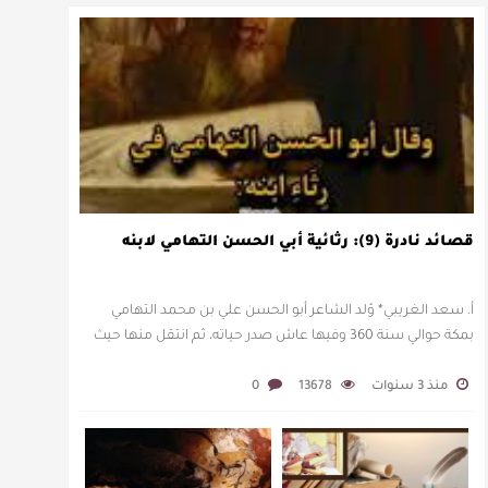
قصائد نادرة (9): رثائية أبي الحسن التهامي لابنه
أ. سعد الغريبي* وُلد الشاعر أبو الحسن علي بن محمد التهامي
بمكة حوالي سنة 360 وفيها عاش صدر حياته، ثم انتقل منها حيث
زار أقطارا إسلامية كثيرة يتكسب بمديح الأمراء، …
منذ 3 سنوات
13678
0