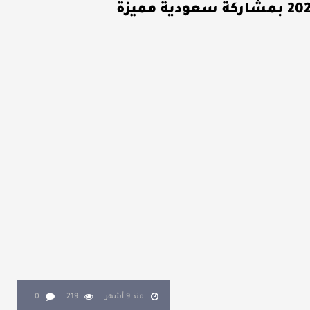
منذ 9 أشهر
219
0