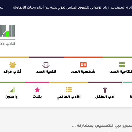
هندس زياد الزهراني للتفوق العلمي تكرّم نخبة من أبناء وبنات الأطاولة
مهرجان ال
تتاحية العدد
شخصية العدد
قضية العدد
كُتاب فرقد
ة
أدب الطفل
الأدب العالمي
بتلات
واعدون
أسبوع دبي للتصميم، بمشاركة …