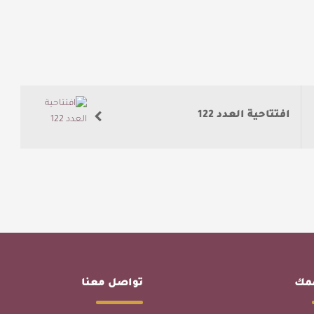
افتتاحية العدد 122
همك
تواصل معنا