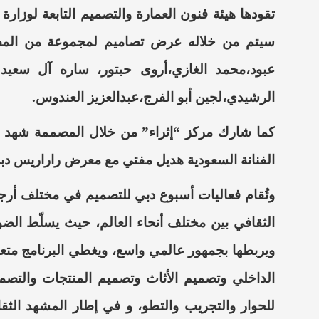
تقودها هيئة فنون العمارة والتصميم التابعة لوزارة
سيتم من خلاله عرض تصاميم لمجموعة من الم
عبود،محمد الغازي،أروى حبتور، ساره آل سعيد 
الرشيدي،لجين أبو الفرج،عبدالعزيز العندوس.
كما شارك مركز “إثراء” من خلال المصممة شهد و
الفنانة السعودية هديل مفتي مع معرض راراريس دب
وتُقام فعاليات أسبوع دبي للتصميم في مختلف أرج
الثقافي بين مختلف أنحاء العالم، حيث يسلّط الض
ويربطها بجمهور عالمي واسع، ويغطي البرنامج متع
الداخلي وتصميم الأثاث وتصميم المنتجات والتصمي
للحوار والتجريب والتطو، و في إطار المشهد الث