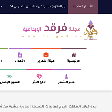
الأخبار العاجلة
 السديس “بر بني حسن” تكرّم الفائزين بجائزة “رواد العمل التطوعي 4”
جائزة الم
الرئيسية
هيئة التحرير
الأعداد
اف
منبر الشعر
لآلئ النثر
الفنون البصري
جدة-فرقد انطلقت اليوم فعاليات النسخة الحادية عشرة من 