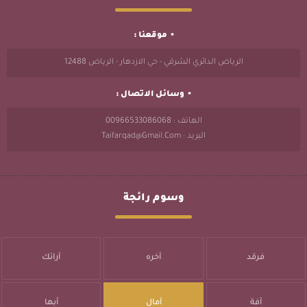
موقعنا :
الرياض الدائري الشرقي - حي الازدهار - الرياض 12488
وسائل الاتصال :
الهاتف : 00966533086068
البريد : Taifarqad@gmail.com
وسوم رائجة
فرقد
آخره
آرائك
آفة
آمال
أبها