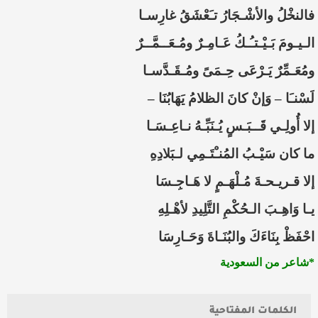
فالنخْلُ والأشْـجَارُ تـَعْشَقُ غارِسـا
الـيـومَ بَـيْـتـُـكُ عَـامِـرٌ ومُـعَــمَّــرٌ
ومُعَـمِّرٌ يَـرْعَى حِـمَىً ومُـقَـدَّسـا
لَسْنـَا – وَإنْ كانَ الظلامُ يَهَابُنَا –
إلا أُولِـي قَــبَـسٍ يُـنَبِّـهُ نـاعِـسَـا
ما كان سَيْـبُ المُنـْتَـمِي لـبَلادِهِ
إلا قـريـحـةَ مُـلْهَـمٍ لا هَـاجِـسَا
يـا وَاهِـبَ الـحُكْمِ التَّلِيدِ لأهْـلِهِ
احْفَظْ بِنَاءَكَ والبُنَـاةَ وَحَـارِسَا
*شاعر من السعودية
الكلمات المفتاحية