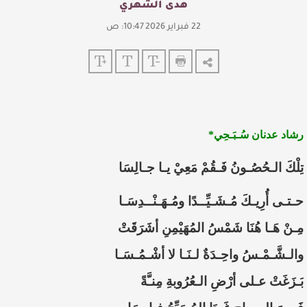
هدى الشهري
22 فبراير 2026 10:47: ص
رشاد عدنان سُـبَـحِي*
تِلْكَ الـحُصُـونُ فَـقُمْ مَعِيْ يـا جـالِسَا
حـتـى أُرِيـكَ مُـشَـيِّــدًا ومُـهَـنْــدِسَـا
مِـنْ هَـا هُنَا شَمْسُ المُهَيْمِنِ أشَرَقَتْ
والـشَّـمْـسُ واحِـدَةٌ لـنَـا لا أشْـمُـسَـا
بَـزَغَتْ عـلى أرْضِ الـعُرُوبةِ مِنـَّةً