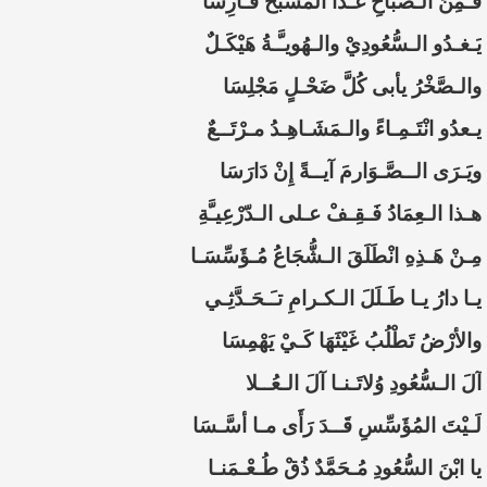
فَـ
مِنَ الـصباحِ غَـدَا المُسَبِّحُ فـارِسَا
يَـغـدُو الـسُّعُودِيْ والـهُويـَّـةُ هَيْكَـلٌ
والـصَّخْرُ يأبى كُلَّ ضَحْـلٍ مَجْلِسَا
يـعدُو انْتَـمِـاءً والـمَشَـاهِـدُ مـرْتَــعٌ
ويَـرَى الــصَّـوَارمَ آيــةً إِنْ دَارَسَا
هـذا الـعِمَادُ فَـقِـفْ عـلى الـدّرْعِيـَّةِ
مِـنْ هَـذِهِ انْطَلَقَ الـشُّجَاعُ مُـؤَسِّسَـا
يـا دارُ يـا طَـلَلَ الـكـرامِ تـَـحَـدَّثِـي
والأرْضُ تَطْلُبُ غَيْثَهَا كَـيْ يَهْمِسَا
آلَ الـسُّعُودِ وُلاتَـنـا آلَ الـعُــلا
لَـيْتَ المُؤَسِّسِ قَــدَ رَأَى مـا أسَّـسَا
يا ابْنَ السُّعُودِ مُـحَمَّدٌ ذُقْ طُـعْـمَنـا