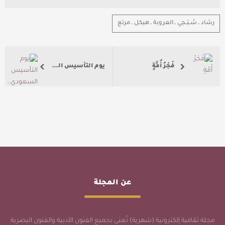
رشاد ـ سُـبَـحِي ـ العروبة ـ هيكل ـ مرتع
فَجْرُ أُمَّةٍ
يوم التأسيس السعودي.. شواهد الماضي وامتداد الحاضر
عن المجلة
مجلة ثقافية إلكترونية (شهرية) تُعنى بجميع الفنون الأدبية والفنون البصرية