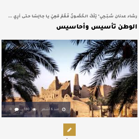
رشاد عدنان سُـبَـحِي* تِلْكَ الـحُصُـونُ فَـقُمْ مَعِيْ يـا جـالِسَا حـتـى أُرِي …
الوطن تأسيس وأحاسيس
منذ 6 أشهر
180
0