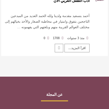
أدب الطفل العربي الآن
القيمة الأدبية بين استحقاق النص وسلطة الجائزة
​ اللون الأحمر وشاح سردية الأدب وسر رمزية
أحمد بنسعيد مقدمة ولدينا ولله الحمد العديد من المبدعين
الناجحين بتفوق وامتياز في مخاطبة الصغار والأخذ بخيالهم إلى
مختلف العوالم القريبة منهم وبلغتهم التي يفهمونه …
النصوص
آليات البناء الاستهلالي في رواية : ( على كف رتويت )
منذ 3 سنوات
1708
0
اقرأ المزيد...
للدكتورة زينب الخضيري
عن المجلة