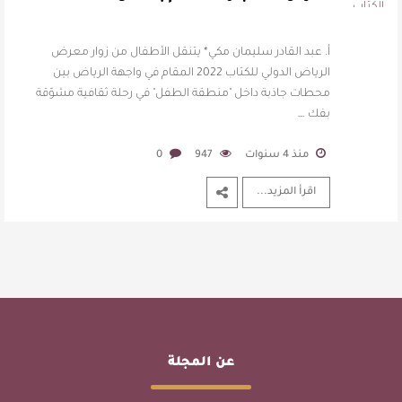
أ. عبد القادر سليمان مكي* يتنقل الأطفال من زوار معرض
الرياض الدولي للكتاب 2022 المقام في واجهة الرياض بين
محطات جاذبة داخل "منطقة الطفل" في رحلة ثقافية مشوّقة
بفك …
منذ 4 سنوات
947
0
اقرأ المزيد...
عن المجلة