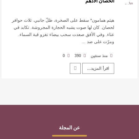
الحصان الأدهم
القيمة الأدبية بين استحقاق النص وسلطة الجائزة
​ اللون الأحمر وشاح سردية الأدب وسر رمزية
هيثم همامون* سقط على الصخرة، ظلّ جانبي. ثلاث حوافر
لحصان. كان لها صوت يشبه الحجارة المجروشة. تكابد في
عناء. وفي الأفق صعدت سحب بيضاء تغزو قبة السماء.
النصوص
ومرّت على صد …
آليات البناء الاستهلالي في رواية : ( على كف رتويت )
منذ سنتين
390
0
للدكتورة زينب الخضيري
اقرأ المزيد...
عن المجلة