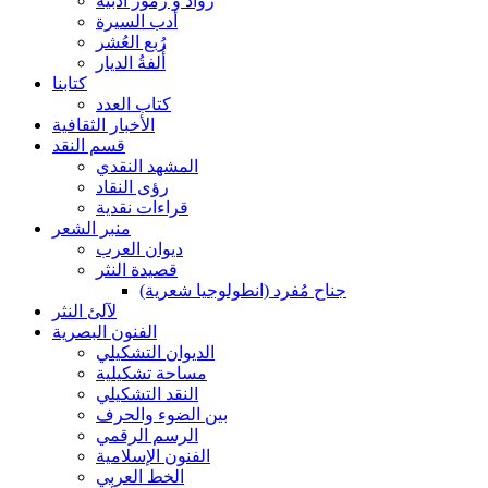
رواد و رموز أدبية
أدب السيرة
رُبع العُشر
أُلفةُ الديار
كتابنا
كتاب العدد
الأخبار الثقافية
قسم النقد
المشهد النقدي
رؤى النقاد
قراءات نقدية
منبر الشعر
ديوان العرب
قصيدة النثر
جناح مُفرد (انطولوجيا شعرية)
لآلئ النثر
الفنون البصرية
الديوان التشكيلي
مساحة تشكيلية
النقد التشكيلي
بين الضوء والحرف
الرسم الرقمي
الفنون الإسلامية
الخط العربي