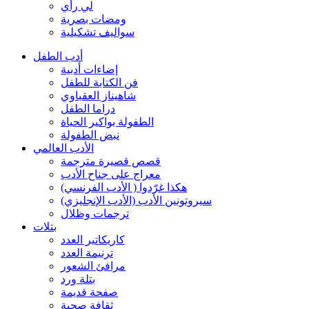
لي رأي
ومضات بصرية
سواليف تشكيلية
أدب الطفل
إضاءات أدبية
فن الكتابة للطفل
شاهيناز العقباوي
دراما الطفل
الطفولة بواكير الحياة
نبض الطفولة
الأدب العالمي
قصص قصيرة مترجمة
معراج على جناح الأدب
هكذا غرّدوا ( الأدب الفرنسي)
سيروتونين الأدب (الأدب الإنجليزي)
ترجمات وظلال
بتلات
كاريكاتير العدد
ترنيمة العدد
مرافئ الشعور
بتلة ورد
صفحة قديمة
ثقافة صحية