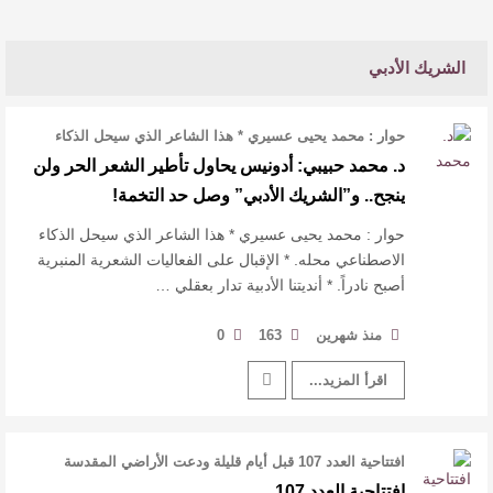
الشريك الأدبي
حوار : محمد يحيى عسيري * هذا الشاعر الذي سيحل الذكاء
الاصطناعي محله. * الإقبال ع …
د. محمد حبيبي: أدونيس يحاول تأطير الشعر الحر ولن
ينجح.. و”الشريك الأدبي” وصل حد التخمة!
حوار : محمد يحيى عسيري * هذا الشاعر الذي سيحل الذكاء
الاصطناعي محله. * الإقبال على الفعاليات الشعرية المنبرية
أصبح نادراً. * أنديتنا الأدبية تدار بعقلي …
منذ شهرين
163
0
اقرأ المزيد...
افتتاحية العدد 107 قبل أيام قليلة ودعت الأراضي المقدسة
ضيوف الرحمن، بعد أن أدوا …
افتتاحية العدد 107