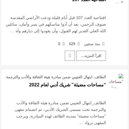
افتتاحية العدد 107 قبل أيام قليلة ودعت الأراضي المقدسة
ضيوف الرحمن، بعد أن أدوا مناسكهم في يسر وأمان، سائلين
الله العلي القدير لهم القبول، وأن يعودوا إلى ديارهم وأه …
منذ سنتين
629
0
اقرأ المزيد...
الطائف_ابتهال العتيبي ضمن مبادرة هيئة الثقافة والأدب والترجمة
تحت مسمى الشريك ال …
“مساحات مضيئة” شريك أدبي لعام 2022
الطائف_ابتهال العتيبي ضمن مبادرة هيئة الثقافة والأدب
والترجمة تحت مسمى الشريك الأدبي، تم انضمام مقهى
"مساحات مضيئة" بمدينة الطائف لهذه المبادرة، ويرحب
المقهى برواد …