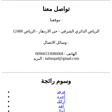
تواصل معنا
موقعنا :
الرياض الدائري الشرقي - حي الازدهار - الرياض 12488
وسائل الاتصال :
الهاتف : 00966533086068
البريد : taifarqad@gmail.com
وسوم رائجة
فرقد
آخره
آرائك
آفة
آمال