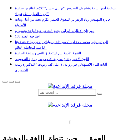
برعاية أمير الباحة وتشريف السديس “بر بني حسن” تكرّم الفائزين بجائزة
“رواد العمل التطوعي 4”
جائزة المهندس زياد الزهراني للتفوق العلمي تكرّم نخبة من أبناء وبنات
الأطاولة
مهرجان الأطاولة التراثي يجمع الشاعر عبدالواحد بجمهوره
افتتاحية العدد 130
الروائي جابر محمد مدخلي: أحضر داخل رواياتي بحذر، والثقافة قوتنا
الناعمة لمخاطبة العالم.
القيمة الأدبية بين استحقاق النص وسلطة الجائزة
​ اللون الأحمر وشاح سردية الأدب وسر رمزية النصوص
آليات البناء الاستهلالي في رواية : ( على كف رتويت ) للدكتورة زينب
الخضيري
العمق… حين تنطق اللغة بالدهشة