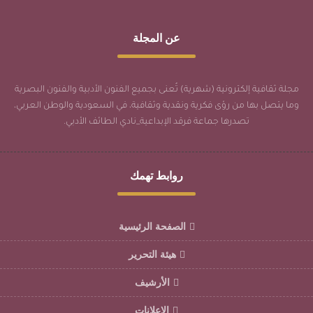
عن المجلة
مجلة ثقافية إلكترونية (شهرية) تُعنى بجميع الفنون الأدبية والفنون البصرية
وما يتصل بها من رؤى فكرية ونقدية وثقافية، في السعودية والوطن العربي،
تصدرها جماعة فرقد الإبداعية_نادي الطائف الأدبي.
روابط تهمك
الصفحة الرئيسية
هيئة التحرير
الأرشيف
الاعلانات