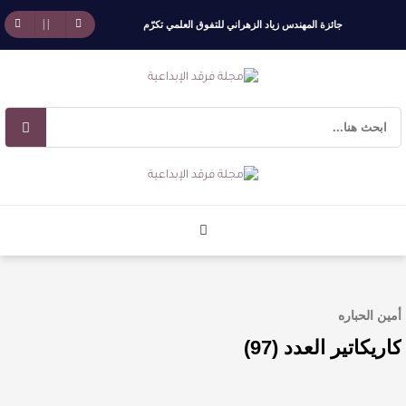
جائزة المهندس زياد الزهراني للتفوق العلمي تكرّم
نخبة من أبناء وبنات الأطاولة
مهرجان الأطاولة التراثي يجمع الشاعر عبدالواحد
بجمهوره
افتتاحية العدد 130
الروائي جابر محمد مدخلي: أحضر داخل رواياتي
بحذر، والثقافة قوتنا الناعمة لمخاطبة العالم.
أمين الحباره
القيمة الأدبية بين استحقاق النص وسلطة الجائزة
كاريكاتير العدد (97)
​ اللون الأحمر وشاح سردية الأدب وسر رمزية