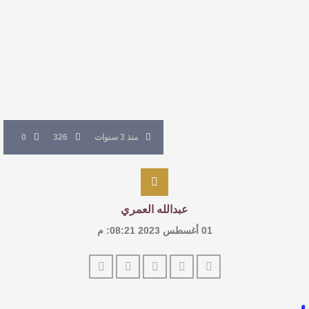
النصوص
آليات البناء الاستهلالي في رواية : ( على كف رتويت )
للدكتورة زينب الخضيري
عتبات التأويل وقراءة التشكيل الصوفي والفلسفي
منذ 3 سنوات
326
0
في “مملكة الله” للدكتور محمد بدوي
عبدالله العمري
01 أغسطس 2023 08:21: م