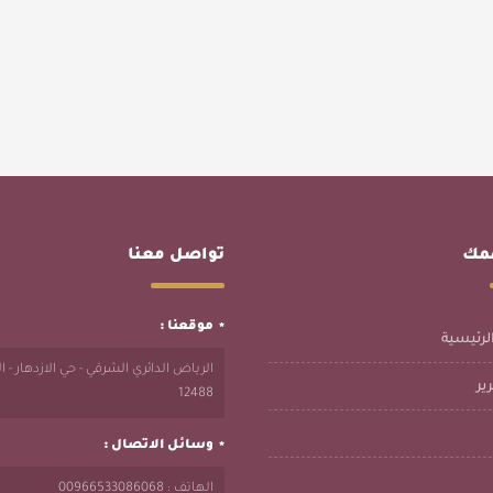
همك
تواصل معنا
موقعنا :
لرئيسية
الرياض الدائري الشرقي - حي الازدهار - 
ير
12488
وسائل الاتصال :
الهاتف : 00966533086068