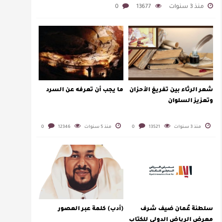
منذ 3 سنوات
13677
0
شعر الرثاء بين تفريغ الأحزان
ما يجب أن تعرفه عن السرد
وتعزيز السلوان
منذ 3 سنوات
13521
0
منذ 5 سنوات
12346
0
سلطنة عُمان ضيف شرف
(أدب) كلمة عبر العصور
معرض الرياض الدولي للكتاب