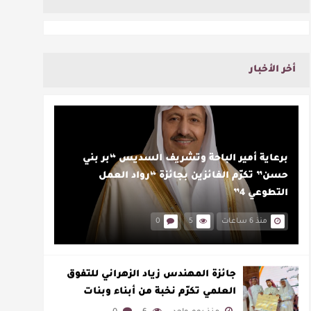
أخر الأخبار
برعاية أمير الباحة وتشريف السديس “بر بني
حسن” تكرّم الفائزين بجائزة “رواد العمل
التطوعي 4”
منذ 6 ساعات
5
0
جائزة المهندس زياد الزهراني للتفوق
العلمي تكرّم نخبة من أبناء وبنات
الأطاولة