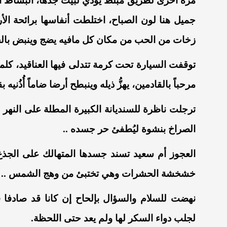
مرة أخرى لطريق مبلط يؤدي لبيت جدها، البساط ا
جميل هنا لون الصباح، اختلطت أنفاسها برائحة ال
زخات من الحب من مكان كل مافيه يضج وينبض بالح
توقفت السيارة تحت كرمة تتدلى فيها العناقيد، ك
مرحباً بالقادمين، يهزُّ ذيله وينبطح أرضا ضاماً أُذُنيه ب
ترجلت ناظرة للسنديانة الكبيرة المطلة على النه
الصراخ بنشوة ليُطفئ حر جسده ..
العجوز أم سعيد تسند جسدها المتهالك على الجذع ا
خشخشة الحشرات وهي تختبئ من وهج الشمس ..
نهضت للسلام والسؤال بإلحاح إن كانا قد صادفا ف
لجلب دواء السكر لها ولم يعد حتى اللحظة.