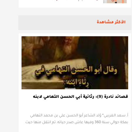
الأكثر مشاهدة
قصائد نادرة (9): رثائية أبي الحسن التهامي لابنه
أ. سعد الغريبي* وُلد الشاعر أبو الحسن علي بن محمد التهامي
بمكة حوالي سنة 360 وفيها عاش صدر حياته، ثم انتقل منها حيث
زار أقطارا إسلامية كثيرة يتكسب بمديح الأمراء، …