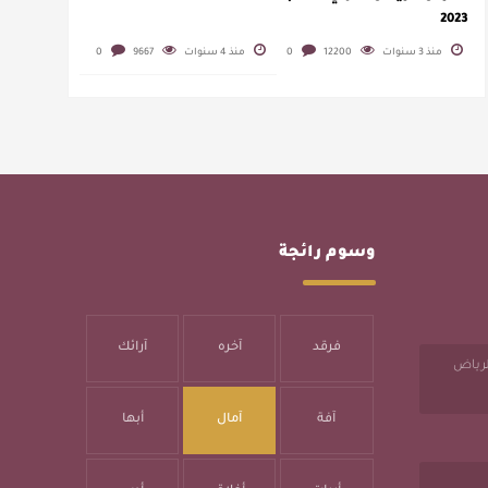
2023
منذ 3 سنوات
12200
0
منذ 4 سنوات
9667
0
وسوم رائجة
فرقد
آخره
آرائك
الرياض
آفة
آمال
أبها