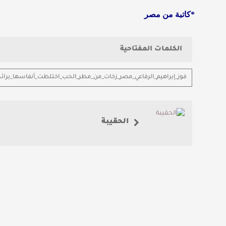
*كاتبة من مصر
الكلمات المفتاحية
فوز_إبراهيم_الرفاعي_مصر_زخات_من_مطر_الحب_اختلطت_أنفاسها_برائح
الحقيبة