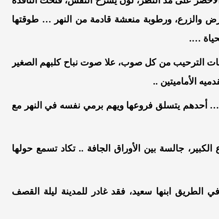
لأخضر على مد النظر، لون يشرح النفس، فتحت النافذة
أرض والزرع، ورطوبة منعشة قادمة من النهر … طوقتها
ياة ….
لمات الترحيب من كل صوب، علا صوت نباح كلبهم الصغير
قدميه الأماميتين ..
ر … أحدهم يتسلق فروعها ويهم برمي نفسه في النهر مع
لكبير، جالسة بين الأوراق الجافة .. تكاد تسمع حولها
ي الطريق ابنها سعيد، فقد غادر للمدينة ليلة القصف