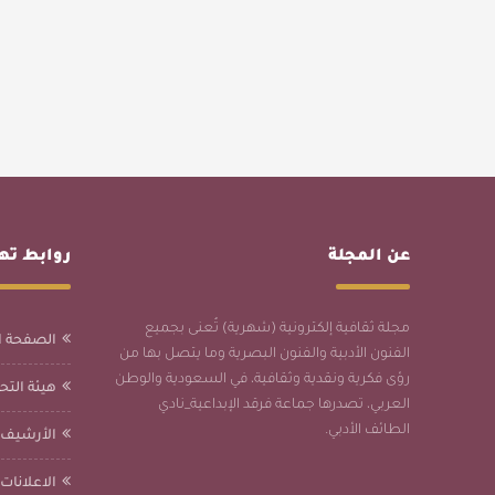
عن المجلة
روابط ت
مجلة ثقافية إلكترونية (شهرية) تُعنى بجميع
الصفحة ا
الفنون الأدبية والفنون البصرية وما يتصل بها من
رؤى فكرية ونقدية وثقافية، في السعودية والوطن
هيئة التحر
العربي، تصدرها جماعة فرقد الإبداعية_نادي
الطائف الأدبي.
الأرشيف
الاعلانات