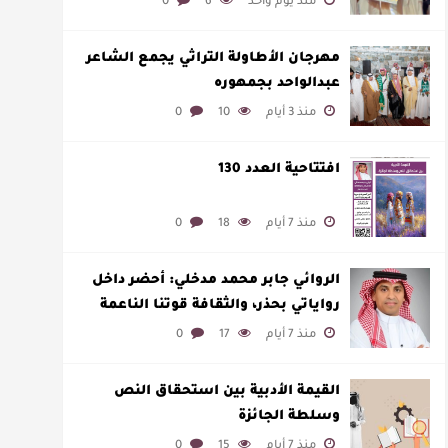
منذ يوم واحد
6
0
مهرجان الأطاولة التراثي يجمع الشاعر
عبدالواحد بجمهوره
منذ 3 أيام
10
0
افتتاحية العدد 130
منذ 7 أيام
18
0
الروائي جابر محمد مدخلي: أحضر داخل
رواياتي بحذر، والثقافة قوتنا الناعمة
لمخاطبة العالم.
منذ 7 أيام
17
0
القيمة الأدبية بين استحقاق النص
وسلطة الجائزة
منذ 7 أيام
15
0