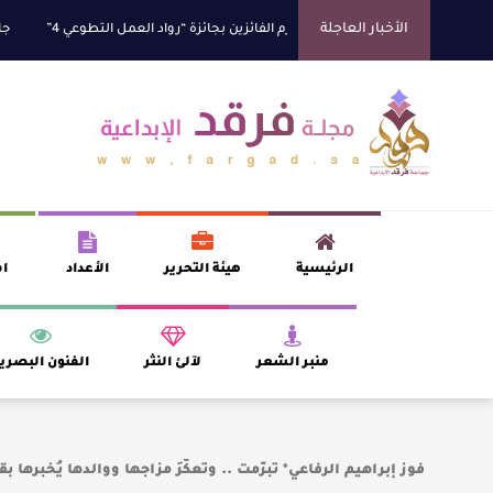
الأخبار العاجلة
السديس “بر بني حسن” تكرّم الفائزين بجائزة “رواد العمل التطوعي 4”
جائزة المه
الرئيسية
هيئة التحرير
الأعداد
اف
منبر الشعر
لآلئ النثر
الفنون البصري
فوز إبراهيم الرفاعي* تبرّمت .. وتعكّرَ مزاجها ووالدها يُخبرها 