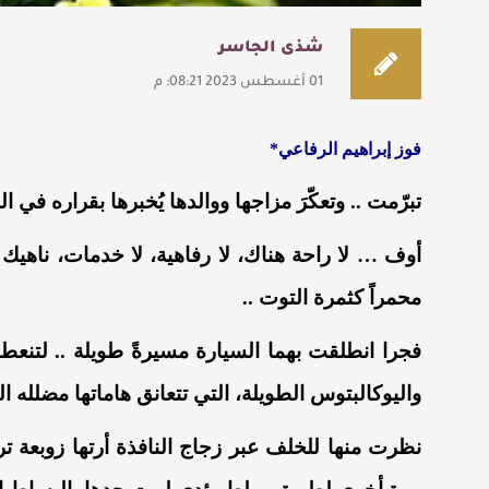
شذى الجاسر
01 أغسطس 2023 08:21: م
فوز إبراهيم الرفاعي*
تبرّمت .. وتعكّرَ مزاجها ووالدها يُخبرها بقراره في 
أوف … لا راحة هناك، لا رفاهية، لا خدمات، ناهيك
محمراً كثمرة التوت ..
فجرا انطلقت بهما السيارة مسيرةً طويلة .. لتن
واليوكالبتوس الطويلة، التي تتعانق هاماتها مضلله ا
نظرت منها للخلف عبر زجاج النافذة أرتها زوبعة تر