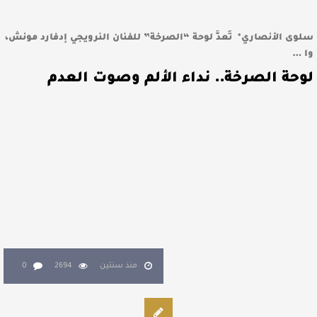
سلوى الأنصاري* تُعدُّ لوحة “الصرخة” للفنان النرويجي إدفارد مونش،
وا …
لوحة الصرخة.. نداء الألم وصوت العدم
منذ سنتين
2694
0