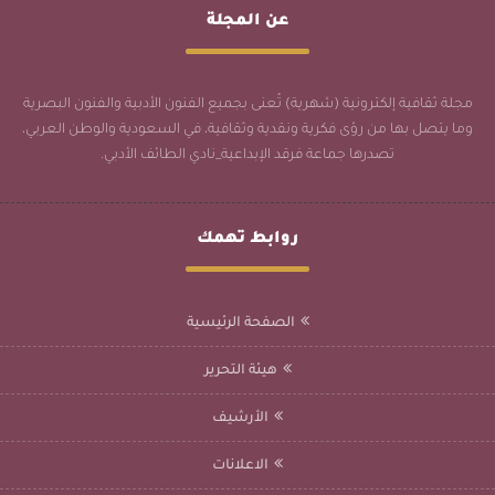
عن المجلة
مجلة ثقافية إلكترونية (شهرية) تُعنى بجميع الفنون الأدبية والفنون البصرية
وما يتصل بها من رؤى فكرية ونقدية وثقافية، في السعودية والوطن العربي،
تصدرها جماعة فرقد الإبداعية_نادي الطائف الأدبي.
روابط تهمك
الصفحة الرئيسية
هيئة التحرير
الأرشيف
الاعلانات