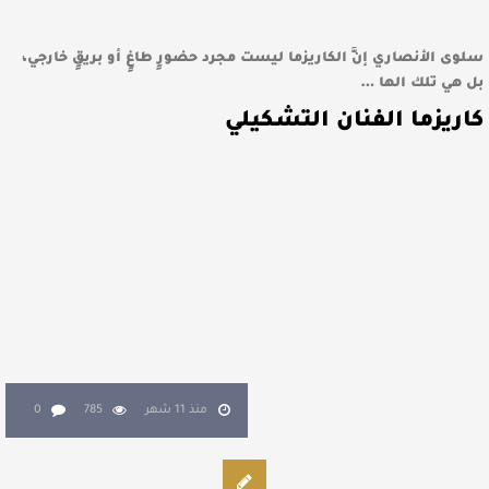
سلوى الأنصاري إنَّ الكاريزما ليست مجرد حضورٍ طاغٍ أو بريقٍ خارجي،
بل هي تلك الها …
كاريزما الفنان التشكيلي
منذ 11 شهر
785
0