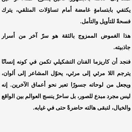
يكتفي بابتسامةٍ غامضة أمام تساؤلات المتلقي، يترك
فسحةً للتأويل والتأمل.
هذا الغموض الممزوج بالثقة هو سرّ آخر من أسرار
جاذبيته.
فنجد أن كاريزما الفنان التشكيلي تكمن في كونه إنسانًا
يترجم اللا مرئي إلى مرئي، يحوّل المشاعر إلى ألوان،
ويجعل من لوحاته جسورًا تعبر نحو أعماق الآخرين. إنه
ليس مجرد مبدع للصور، بل ساحرٌ ينسج العوالم بين الواقع
والخيال، لتبقى هالته حاضرةً حتى في غيابه.