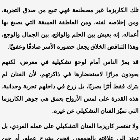
تلك الكاريزما غير مصطنعة فهي تنبع من صدق التجربة،
ومن إخلاصه لفنه، ومن العاطفة العميقة التي يصبغ بها
أعماله. إنه يعيش بين الحلم والواقع، بين الجمال والوجع،
وهذا التناقض الخلاق يجعل حضوره الآسر صادقًا وعفويًا.
قد يمرّ الناس أمام لوحةٍ تشكيلية في معرض، لكنهم
يعودون مرارًا لاستحضارها في ذاكرتهم، لأن الفنان لم
يترك فقط أثرًا بصريًا، بل زرع في داخلهم تجربة وجدانية.
هذه القدرة على لمس الأرواح بعمق هي جوهر الكاريزما
التي تميّز الفنان التشكيلي عن غيره.
ولا تقتصر كاريزما الفنان التشكيلي على عمله الفردي، بل
تمتد إلى علاقته بالجمهور. فحين يشرح عمله، أو حين