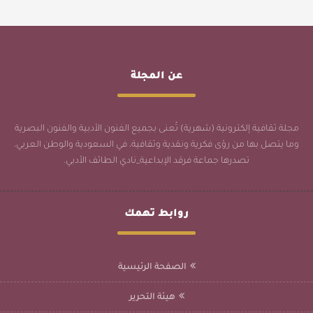
عن المجلة
مجلة ثقافية إلكترونية (شهرية) تُعنى بجميع الفنون الأدبية والفنون البصرية
وما يتصل بها من رؤى فكرية ونقدية وثقافية، في السعودية والوطن العربي،
تصدرها جماعة فرقد الإبداعية_نادي الطائف الأدبي.
روابط تهمك
الصفحة الرئيسية
هيئة التحرير