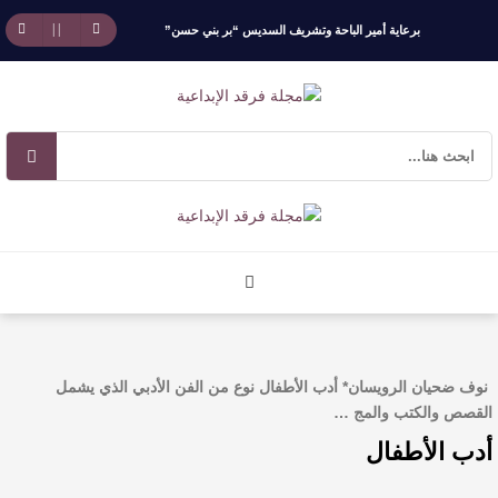
برعاية أمير الباحة وتشريف السديس “بر بني حسن”
تكرّم الفائزين بجائزة “رواد العمل التطوعي 4”
جائزة المهندس زياد الزهراني للتفوق العلمي تكرّم
نخبة من أبناء وبنات الأطاولة
مهرجان الأطاولة التراثي يجمع الشاعر عبدالواحد
بجمهوره
افتتاحية العدد 130
نوف ضحيان الرويسان* أدب الأطفال نوع من الفن الأدبي الذي يشمل
الروائي جابر محمد مدخلي: أحضر داخل رواياتي
القصص والكتب والمج …
أدب الأطفال
بحذر، والثقافة قوتنا الناعمة لمخاطبة العالم.