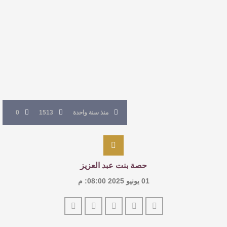
القيمة الأدبية بين استحقاق النص وسلطة الجائزة
​ اللون الأحمر وشاح سردية الأدب وسر رمزية
النصوص
آليات البناء الاستهلالي في رواية : ( على كف رتويت )
للدكتورة زينب الخضيري
منذ سنة واحدة
1513
0
حصة بنت عبد العزيز
01 يونيو 2025 08:00: م