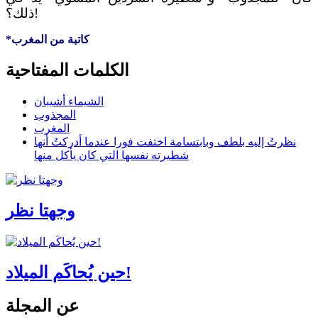
ذلك؟!
*كاتبة من المغرب
الكلمات المفتاحية
الشيماء أشيبان
المجذوب
المغرب
نظرتُ إليه بلطف وبابتسامة اختفت فورا عندما أدركتُ أنها
شطيرته نفسها التي كان يأكل منها
وجهتا نظر
حين يُحاكَم الميلاد!
عن المجلة