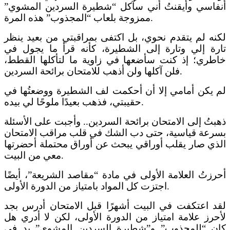
أنفاسي وأيقنتُ أني سآكل “شطيرة السردين المشوي”
.
ممزوجة بلعاب “المجذوب” هذه المرة
لكنه لم يتقدم نحوي، بل اكتفى بمراقبتي من بعيد ينظر
تارة إلي وتارة إلى الشطيرة، كأنه قرأ ما يجول
في
خاطري؛ إذ كنت سأضعها في زاوية ما لتأكلها القطط،
.
فلن آكلها ولن أذهب للامتحان برائحة السردين
لم يكن أمامي إلا أن أحكمت لف الشطيرة ووضعتُها في
.
حقيبتي
،
فذهب بعيدًا ملوحًا لي بيده
ذهبتُ إلى ا
لامتحان
برائحة السردين.. وأ
جبت على الأسئلة
ب
سرعة قياسية، حتى دب الشك في قلب مراقب الامتحان
الذي صار يقلب أوراقي يبحث عن أوراق محتملة أحضرتها
.
معي من البيت
أحرزتُ العلامة الأولى في مادة “مقاصد الشريعة”، أيضًا
.
اجتزت كل المواد بامتياز من الدورة الأولى
لقد اعتكفت في البيت أشهرًا قبل الامتحان أدرس بجد
لأحرز علامة امتياز من الدورة الأولى، لكن لا أدري هل
كان “للمجذوب” و”شطيرة السردين المشوي” يد في