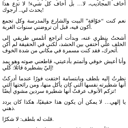
أخاف المجاذيب،
لا…
بل أخاف كل شيء! لا تدع هذا
!
يحدث لي
.. أرجوك
نعم كنت “خوّافة” البيت
والشارع و
المدرسة وكل تجمع
.
أكون فيه
، قبل أن تروضني
سنوات
الغربة
أشحتُ بنظري عنه، وبدأت أتراجع أتلمس طريقي إلى
الخلف علّي أختفي بين الحشد
، لكني في الحقيقة لم أكن
.
أتحرك، فقد كنت مسمرة في مكاني من
شدة
الخوف
وأنا أعيش خوفي وأتمتم بأدعيتي، قاطعني
صوته
وهو يمد
!
إليّ بشطيرة قائلا: كُلي
نظرتُ إليه بلطف وبابتسامة اختفت فورًا عندما
أدركتُ
أنها شطيرته
نفسها
التي كان يأكل منها، ومن رائحتها التي
!
تزكم الأنوف عرفتُ أنها شطيرة سردين مشوي أيضًا
يا إلهي…
لا يمكن أن يكون هذا حقيقيًا، هكذا كان
يردد
.
ذهني
قلت له بلطف: لا شكرًا.