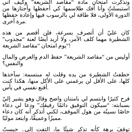
وتذكرت امتحان مادة “مقاصد الشريعة” وكيف أني
استبسلتُ وأنا أفك طلاسمها كي أحفظها وأجتازها من
الدورة الأولى، فلا طاقة لي بالرسوب فيها وإعادة حفظ
ها
مرة أخرى.
كان عليّ أن أتصرف بسرعة، فلن أقضم من هذه
الشطيرة مهما كلف الأمر،
ولا أريد أيضًا لعنة “مجذوب”
“!
يوم امتحان “مقاصد الشريعة
أوليس من “مقاصد الشريعة” حفظ الدم والعرض والمال
والنفس؟
خطفتُ الشطيرة من يده وقلت له مبتسمة: سآخذها
كلها،
على ال
قل لن يرغمني على
الأكل من
ها،
هكذا كنت
نفسي في يأس.
أ
قنع
فرح كثيرًا وابتسم لي بامتنان واضح وقال وهو يشير إليّ
بسبابته: “سيكون التوفيق دائمًا رفيقك” ودعا لي دعاء
خاصًا نسيتُه من هول الموقف، لكني أتذكر أنه كان دعاء
وابتعد موليًا.
مميزًا
وعميقًا،
توقفَ برهة كأنه تذكر شيئًا
ما
،
التفت إلي..
حبستُ