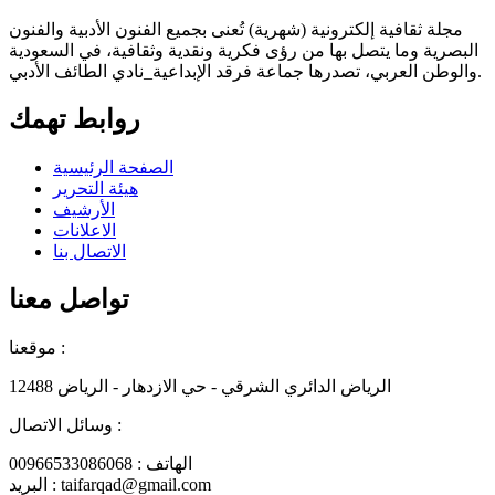
مجلة ثقافية إلكترونية (شهرية) تُعنى بجميع الفنون الأدبية والفنون
البصرية وما يتصل بها من رؤى فكرية ونقدية وثقافية، في السعودية
والوطن العربي، تصدرها جماعة فرقد الإبداعية_نادي الطائف الأدبي.
روابط تهمك
الصفحة الرئيسية
هيئة التحرير
الأرشيف
الاعلانات
الاتصال بنا
تواصل معنا
موقعنا :
الرياض الدائري الشرقي - حي الازدهار - الرياض 12488
وسائل الاتصال :
الهاتف : 00966533086068
البريد : taifarqad@gmail.com