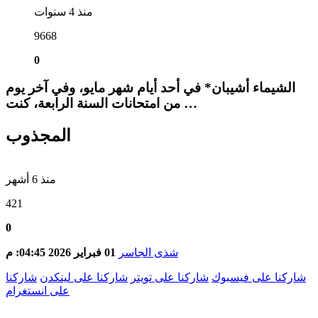
منذ 4 سنوات
9668
0
الشيماء أشيبان* في أحد أيام شهر مايو، وفي آخر يوم
من امتحانات السنة الرابعة، كنت …
المجذوب
منذ 6 أشهر
421
0
شذى الجاسر
01 فبراير 2026 04:45: م
شاركنا على فيسبوك
شاركنا على تويتر
شاركنا على لينكدن
شاركنا
على انستغرام