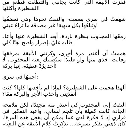
قفزت الأنيقة التي كانت بجانبي واقتطعَت قطعة من
!
الشطيرة وأكلتَها
شهقتُ
في سري
بصمت، والتفتُ نحوها وهي تمضغُها
!
وتبلعُها بكل شهية! غير مصدقة ما تراهُ عيني
رمقَها المجذوب بنظرة باردة
، أبعد الشطيرة عنها
وأعاد
هيّا كلي.
طلبه عليّ بإصرار واضح:
هممتُ أن أعتذر مرة أخرى، وكزتني الأنيقة بمرفقها
وقالت:
خذي
منها ولو
قليلًا
؛ ستُصيبك لعنة المجذوب، لا
!
أحد يرُدُّ عطيتَه، إنها بركة
:
أجبته
ا في
سري
ألهذا هجمتِ على الشطيرة؟ لماذا لم تأخذيها كلها؟ كنت
أنقذتِني وأخذتِ الأجر والبركة معًا؟
التفتُ إلى المجذوب كي أعتذر منه مجددًا، لكن
ملامحه
الجادة
كانت كفيلة بأن تلجم لساني
،
و
أعيد التفكير في
قراري
إذ
لا فكرة لدي
عما
يمكن أن يفعل
هذه المرة
!
،
كان ذهني ي
فكر
بسرعة…
تذكرتُ كلام الأنيقة عن اللعنة،