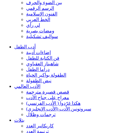
بين الضوء والحرف
الرسم الرقمي
الفنون الإسلامية
الخط العربي
لي رأي
ومضات بصرية
سواليف تشكيلية
أدب الطفل
إضاءات أدبية
فن الكتابة للطفل
شاهيناز العقباوي
دراما الطفل
الطفولة بواكير الحياة
نبض الطفولة
الأدب العالمي
قصص قصيرة مترجمة
معراج على جناح الأدب
هكذا غرّدوا ( الأدب الفرنسي)
سيروتونين الأدب (الأدب الإنجليزي)
ترجمات وظلال
بتلات
كاريكاتير العدد
ترنيمة العدد