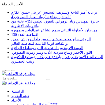
الأخبار العاجلة
برعاية أمير الباحة وتشريف السديس “بر بني حسن” تكرّم
الفائزين بجائزة “رواد العمل التطوعي 4”
جائزة المهندس زياد الزهراني للتفوق العلمي تكرّم نخبة من
أبناء وبنات الأطاولة
مهرجان الأطاولة التراثي يجمع الشاعر عبدالواحد بجمهوره
افتتاحية العدد 130
الروائي جابر محمد مدخلي: أحضر داخل رواياتي بحذر،
والثقافة قوتنا الناعمة لمخاطبة العالم.
القيمة الأدبية بين استحقاق النص وسلطة الجائزة
​ اللون الأحمر وشاح سردية الأدب وسر رمزية النصوص
آليات البناء الاستهلالي في رواية : ( على كف رتويت ) للدكتورة
زينب الخضيري
الرئيسية
هيئة التحرير
الأعداد
أعداد المجلة بصيغة PDF