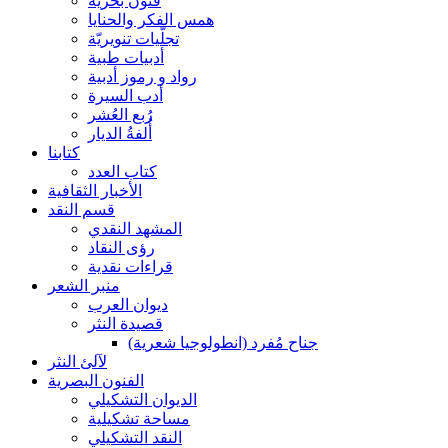
فنون بحرية
همس الفكر والحنايا
تجلّيات تنويريّة
أدبيات طبية
رواد و رموز أدبية
أدب السيرة
رُبع العُشر
أُلفةُ الديار
كتابنا
كتاب العدد
الأخبار الثقافية
قسم النقد
المشهد النقدي
رؤى النقاد
قراءات نقدية
منبر الشعر
ديوان العرب
قصيدة النثر
جناح مُفرد (انطولوجيا شعرية)
لآلئ النثر
الفنون البصرية
الديوان التشكيلي
مساحة تشكيلية
النقد التشكيلي