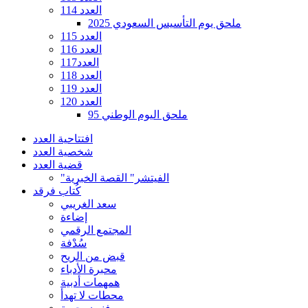
العدد 114
ملحق يوم التأسيس السعودي 2025
العدد 115
العدد 116
العدد117
العدد 118
العدد 119
العدد 120
ملحق اليوم الوطني 95
افتتاحية العدد
شخصية العدد
قضية العدد
"الفيتشر" القصة الخبرية
كُتاب فرقد
سعد الغريبي
إضاءة
المجتمع الرقمي
سُدْفة
قبض من الريح
محبرة الأدباء
همهمات أدبية
محطات لا تهدأ