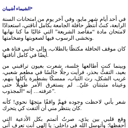
الشيماء أشيبان*
في أحد أيام شهر
مايو،
وفي آخر يوم من امتحانات السنة
الرابعة، كنتُ أنتظر حافلة الجامعة بكامل أناقتي، استعدادًا
لامتحان
مادة “مقاصد الشريعة”
التي
غالبًا ما كنا ن
هابها
.
ونخشى الرسوب فيها
لصعوبتها وضخامتها
كان موقف الحافلة مكتظًا بالطلاب، وإلى جانبي فتاة
هي
.
أيضًا
في كامل أناقتها
وبينما
كنت
أطالعها خلسة،
شعرت بعيون ت
راقبني من
بعيد، التفتُّ
بحذر
، فرأيت
رجلًا
جالسًا في مطعم شعبي
،
غريب الشكل،
رث الثياب
، ممسكًا بشطيرة
يأكل
ها
بنهم،
وعيناه مثبتتان عليّ
..
لم يستغرق الأمر طويلًا حتى
.
جذوب”
عرفته…
إنه “
ال
م
شعر بأني لاحظت وجوده
ف
هم
واقفً
ا متجهً
ا نحوي
!
كأنه
مني أن ألتفت كي يتحرك.
كان ينتظر
وقع قلبي بين يدَي، صرتُ أتمتم بكل الأدعية التي
أحفظها؛
وأتوسل الله في داخلي:
يا إلهي أنت تعرف أني