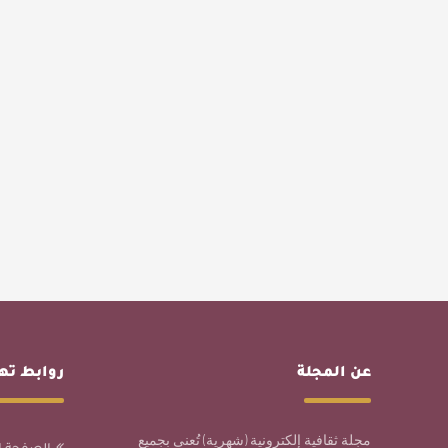
عن المجلة
روابط ت
مجلة ثقافية إلكترونية (شهرية) تُعنى بجميع