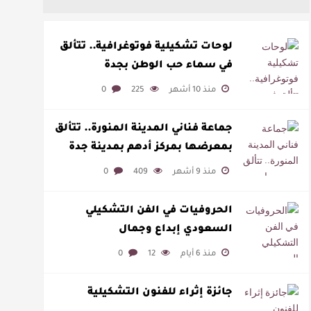
لوحات تشكيلية فوتوغرافية.. تتألق
في سماء حب الوطن بجدة
منذ 10 أشهر
225
0
جماعة فناني المدينة المنورة.. تتألق
بمعرضها بمركز أدهم بمدينة جدة
منذ 9 أشهر
409
0
الحروفيات في الفن التشكيلي
السعودي إبداع وجمال
منذ 6 أيام
12
0
جائزة إثراء للفنون التشكيلية