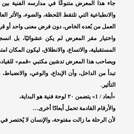
جاء هذا المعرض متنوعًا في مدارسه الفنية بين ا
والانطباعية التي تلتقط اللحظة، والضوء، والأثر ا
العمل من بُعده الخاص، دون فرض معنى واحد أو قرا
واختيار مقر المعرض لم يكن عشوائيًا، بل انس
المستقبلية، والاتساع، والانطلاق، ليكون المكان امتدادً
ويصاحب هذا المعرض تدشين مكتبي «قمم» للقيادة وال
تبدأ من الداخل، وأن الإبداع، والوعي، والانضباط، وا
التأثير.
«أبعاد / 1» يتضمن ٢٠ لوحة فنية هو البداية،
والأرقام القادمة تحمل أبعادًا أخرى…
لأن الرحلة ما زالت مفتوحة، والإنسان لا يُختصر في 