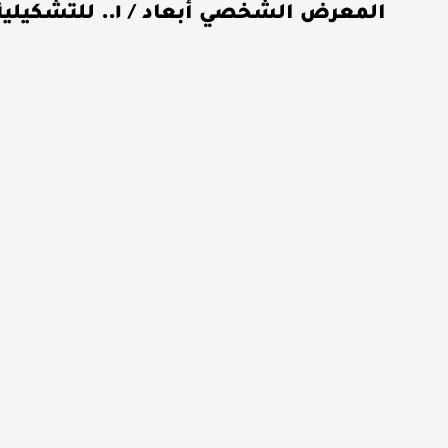
المعرض الشخصي أبعاد / ١.. للتشكيلية جيهان الهندي