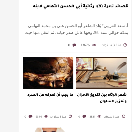
قصائد نادرة (9): رثائية أبي الحسن التهامي لابنه
أ. سعد الغريبي* وُلد الشاعر أبو الحسن علي بن محمد التهامي
بمكة حوالي سنة 360 وفيها عاش صدر حياته، ثم انتقل منها حيث
زار أقطارا إسلامية كثيرة يتكسب بمديح الأمراء، …
منذ 3 سنوات
13676
0
شعر الرثاء بين تفريغ الأحزان
ما يجب أن تعرفه عن السرد
وتعزيز السلوان
منذ 3 سنوات
13521
0
منذ 5 سنوات
12346
0