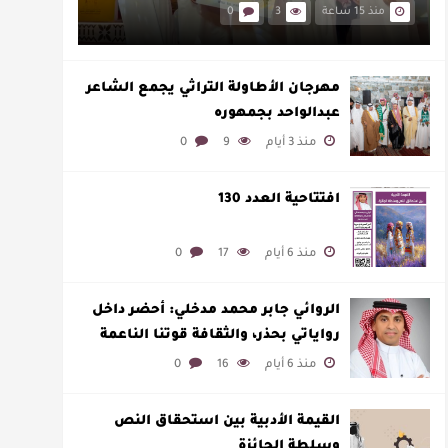
منذ 15 ساعة
3
0
مهرجان الأطاولة التراثي يجمع الشاعر
عبدالواحد بجمهوره
منذ 3 أيام
9
0
افتتاحية العدد 130
منذ 6 أيام
17
0
الروائي جابر محمد مدخلي: أحضر داخل
رواياتي بحذر، والثقافة قوتنا الناعمة
لمخاطبة العالم.
منذ 6 أيام
16
0
القيمة الأدبية بين استحقاق النص
وسلطة الجائزة