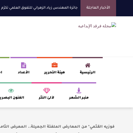
الأخبار العاجلة
جائزة المهندس زياد الزهراني للتفوق العلمي تكرّم ن
الروائي جابر محمد مدخلي: أحضر داخل رواياتي بحذر، 
​ اللون الأحمر وشاح سردية الأدب وسر رمزية الن
عتبات التأويل وقراءة التشكيل الصوفي والفلسفي 
الرئيسية
هيئة التحرير
الأعداد
اف
منبر الشعر
لآلئ النثر
الفنون البصري
فوزيه القثمي* من المعارض الملفتة الجميلة.. المعرض الثام