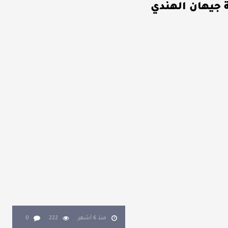
منذ 6 أشهر
222
0