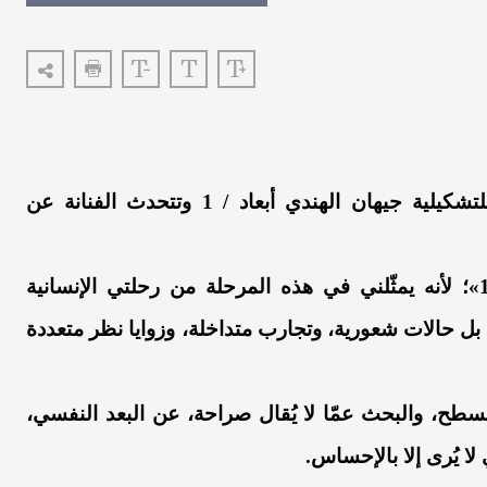
من المعارض الملفتة الجميلة.. المعرض الثامن للتشكيلية جيهان الهندي أبعاد / 1 وتتحدث الفنانة عن
اخترتُ لمعرضي الشخصي الثامن اسم «أبعاد / 1»؛ لأنه يمثّلني في هذه المرحلة من رحلتي الإنسانية
ة، بل حالات شعورية، وتجارب متداخلة، وزوايا نظر متعددة
لسطح، والبحث عمّا لا يُقال صراحة، عن البعد النفسي،
 لا يُرى إلا بالإحساس.