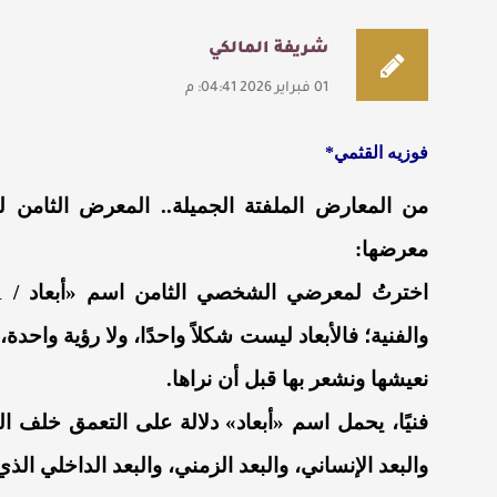
شريفة المالكي
01 فبراير 2026 04:41: م
فوزيه القثمي*
معرضها:
والفنية؛
فالأبعاد ليست شكلاً واحدًا، ولا رؤية واحد
نعيشها ونشعر بها قبل أن نراها.
فنيًا، يحمل اسم «أبعاد» دلالة على التعمق خلف ا
والبعد الإنساني، والبعد الزمني، والبعد الداخلي الذي