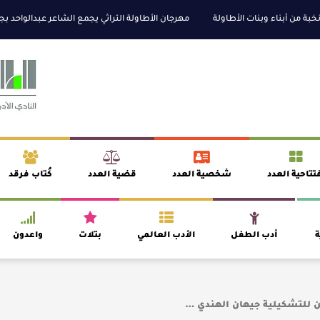
خبة من أبناء وبنات الأطاولة
مهرجان الأطاولة التراثي يجمع الشاعر عبدالواحد ب
والثقافة قوتنا الناعمة لمخاطبة العالم.
القيمة الأدبية بين استحقاق النص وسلط
صوص
آليات البناء الاستهلالي في رواية : ( على كف رتويت ) للدكتورة زينب الخضيري
في “مملكة الله” للدكتور محمد بدوي
تتاحية العدد
شخصية العدد
قضية العدد
كُتاب فرقد
ة
أدب الطفل
الأدب العالمي
بتلات
واعدون
ن للتشكيلية جيهان الهندي …