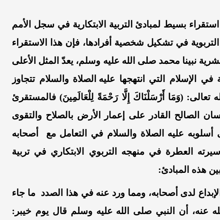
استقر
اء
بسيط لمبادئ
التربية الابتكارية في سجل
ا
لأ
مم
لتربوية
في تشكيل شخصية أفرادها
، فإن هذا الاستقراء
رية نبينا محمد
صلى الله عليه وسلم،
يعدّ
المثل الأعلى
ية في الإسلام
التي انتهجها
عليه الصلاة والسلام
تتجاوز
ه تعالى:
(
وَمَا أَرْسَلْنَاكَ إِلَّا رَحْمَةً لِلْعَالَمِينَ
) فالمستقرئ
نسان الصالح القادر على إعمار الأرض بالصلاح
والتقوى
ى
أسلوبه
عليه الصلاة والسلام
في التعامل مع أصحابه
سير
ته
العطرة
في منهجه
التربوي الابتكاري
في تربية
ين هذه المبادئ:
إبداع لدى
أصحابه
،
ومما ورد عنه في هذا
الصدد
ما جاء
ه عنه،
أن النبي صلى الله عليه وسلم قال يوم خيبر: