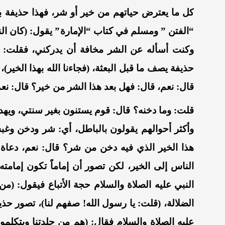
كل ما يعترض حياتهم
من خير أو شر
،
فهذا حذيفة ب
“
الفتن
”
ومسلم في كتاب
“
الإمارة
”
يقول: (كان ال
وكنت أسأله عن الشر مخافة أن يدركني، فقلت: يا
حذيفة يصف ما قبل البعثة، (فجاءنا الله بهذا الخير)،
قال: نعم، قال: فهل بعد هذا الشر من خير؟ قال: نع
قلت: وما دخنه؟ قال: قوم يستنون بغير سنتي، ويهد
وأكثر أحوالهم يقولون بالباطل، أي: شر ودخن وغبش
هذا الخير الذي فيه دخن من شر؟ قال: نعم، دعاة ع
الناس إلى الخير، لكن تصور أن إماماً تكون إمامته 
النبي عليه الصلاة والسلام حجة الأتباع فيقول: (من 
الضلالة، (قلت: يا رسول الله! صفهم لنا)، تصور حذيف
عليه الصلاة والسلام فقال: (هم من جلدتنا ويتكلمون