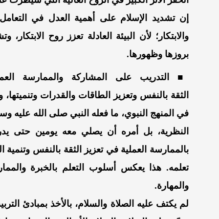
إن تشديد
الإسلام على أهمية العدل في التعامل
والابتكار
؛ لأن
البيئة العادلة تعزز روح الابتكار
،
وتشج
بروزها وظهورها.
■
التدريب على المشاركة والممارسة العمل
الثقة
بالنفس
وتعزيز الطاقات والقدرات وتنميتها،
و
في المنهج النبوي، ما فعله النبي
صلى الله عليه وسل
النظرية، بل
أمره أن يصلي معه يومين
حتى يد
بالممارسة العملية
في تعزيز الثقة بالنفس وتنمية 
تعلمه
.
هذا يعكس أسلوب التعلم بالخبرة والممارس
والمهارة.
لم
يكتف عليه الصلاة والسلام، بالأخذ بمبادئ التربية