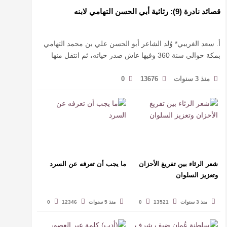
قصائد نادرة (9): رثائية أبي الحسن التهامي لابنه
أ. سعد الغريبي* وُلد الشاعر أبو الحسن علي بن محمد التهامي
بمكة حوالي سنة 360 وفيها عاش صدر حياته، ثم انتقل منها
حيث زار أقطارا إسلامية كثيرة يتكسب بمديح الأمراء، …
منذ 3 سنوات
13676
0
شعر الرثاء بين تفريغ الأحزان
ما يجب أن تعرفه عن السرد
وتعزيز السلوان
منذ 3 سنوات
13521
0
منذ 5 سنوات
12346
0