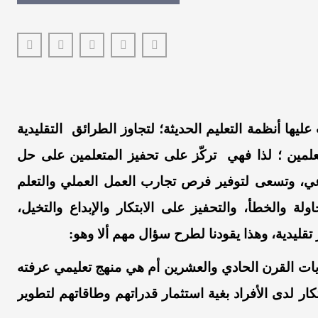
ليها أنظمة التعليم الحديثة
؛ لتجاوز
الطرائق
التقليدية
علمين
؛
لذا
فهي
تركّز
على تحفيز
المتعلمين
على
حل
ي، و
تسعى لتوفير
فرص
تجارب
العمل العملي
والتعلم
اولة
و
الخطأ
، و
التحفيز
على الابتكار والإبداع والتخيل
،
قليدية،
وهذا يقودنا
لطرح سؤال مهم ألا وهو
:
ات القرن الحادي والعشرين أم هي منهج
تعليمي
عرفته
تكار
لدى
الأفراد
بغية
استثمار قدرات
هم وطاقاتهم لتطوير