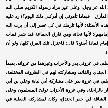
 الله
عز وجل،
وعلى
غير مراد رسوله الكريم
صلى الله
مأزق – فبماذا
تأمرني إن أدركني ذلك اليوم؟)
رد عليه
ه الأسئلة؛ لأنها تلزمك في كل عصر إلى أن يرث الله
مامهم)؛ لأنها نجاة، ومن فارق الجماعة قيد شبر فمات
مام فماذا أصنع؟ قال: فاعتزل تلك الفرق كلها، ولو أن
.
سلم،
في غزو
تي
بدر والأحزاب وغيرهما من غزواته،
بمبدأ
الجندي والقائد،
ومشاركته لهم في الظروف المختلفة،
لم،
في غزوة بدر على مشاركة أبي لبابة وعلي بن أبي
 بالراحلة
،
وفي
غزوة
الأحزاب تولى
ّ ا
لمسلمون وعلى
 الشاقة في حفر الخندق، وكان
لمشاركته
الفعلية في
على المسلمين
.