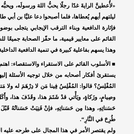
«لأُعطينَّ الرايةَ غدًا رجلًا يحبُّ اللهَ ورسولَه، ويح
ليلتهم أيهم يُعطاها، فلما أصبحوا دعا عليَّ
ا
بن أبي طال
فإثارة الدافعية وبناء الترقب الإيجابي يتجلى بوض
القائم على معايير قيمية،
ما حفّز الصحابة جميعًا ل
وهذا يسهم
بفاعلية كبيرة
في تنمية الدافعية الداخلية
■
ا
لأسلوب القائم على الاستقراء والاستقصاء
:
اهتم
يستقرئ أفكار أصحابه من خلال توجيه الأسئلة إليه
المُفْلِسُ؟ قالوا: المُفْلِسُ فِينا مَن لا دِرْهَمَ له ولا مَتاع
وصِيامٍ، وزَكاةٍ، ويَأْتي قدْ شَتَمَ هذا، وقَذَفَ هذا، وأَ
حَسَناتِهِ، وهذا مِن حَسَناتِهِ، فإنْ فَنِيَتْ حَسَناتُهُ قَبْ
طُرِحَ في النَّارِ
“
.
ولم يقتصر الأمر
في هذا المجال
على طرحه عليه ال