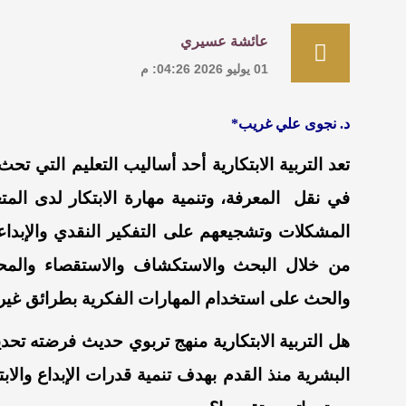
عائشة عسيري
01 يوليو 2026 04:26: م
د. نجوى علي غريب*
تعد التربية الابتكارية
أحد أساليب التعليم
التي تحث ع
في
نقل
المعرفة
،
وتنمية مهارة الابتكار لدى
المت
المشكلات
وتشجيعهم على التفكير النقدي والإبداع
من
خلال
البحث والاستكشاف و
الاستقصاء
و
المح
والحث
على استخدام المهارات الفكرية بطرائق غير ت
هل
التربية الابتكارية منهج
تربوي
حديث فرضته تحدي
البشرية
منذ
القدم بهدف
تنمية قدرات الإبداع والاب