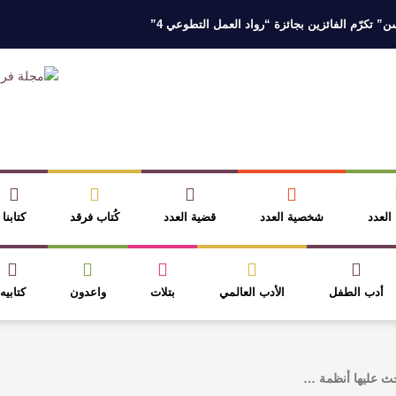
 تكرّم الفائزين بجائزة “رواد العمل التطوعي 4”
 نخبة من أبناء وبنات الأطاولة
مهرجان الأطاولة التراثي يجمع الشاعر عبدالوا
ر، والثقافة قوتنا الناعمة لمخاطبة العالم.
القيمة الأدبية بين استحقاق النص 
نصوص
آليات البناء الاستهلالي في رواية : ( على كف رتويت ) للدكتورة زينب الخ
 العدد
شخصية العدد
قضية العدد
كُتاب فرقد
كتابنا
أدب الطفل
الأدب العالمي
بتلات
واعدون
كتابيه
تحث عليها أنظمة …