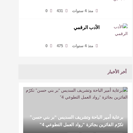
منذ 4 سنوات
431
0
الأدب الرقمي
منذ 4 سنوات
475
0
أخر الأخبار
برعاية أمير الباحة وتشريف السديس “بر بني حسن”
تكرّم الفائزين بجائزة “رواد العمل التطوعي 4”