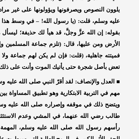
يلوون النصوص ويصرفونها ويؤولونها على غير مراد
عليه وسلم،
قلت: (يا رسول الله! –
في وسط هذا ال
بقوله
:
إن
الله
عز
وجل
َّ،
قد
هيأ لك حذيفة
؛
ليسأل هذ
الأرض ومن عليها، قال: (تلزم جماعة المسلمين وإ
فميتته
جاهلية، (قلت: فإن لم يكن لهم جماعة ولا إ
تعض بأصل شجرة حتى يأتيك الموت وأنت على ذلك)
■
العدل والإنصاف:
لقد
أقرّ النبي
صلى الله عليه و
مهم في التربية الابتكارية
وهو تطبيق المساواة بين 
و
يتضح ذلك في موقفه وإصراره
صلى الله عليه وس
طالب
رضي الله عنهما،
في المشي وعدم الاستئثار
رأسهم رسول الله
صلى الله عليه وسلم،
المهمة
الحفر الأثر الكبير في الروح العالية التي سيطرت 