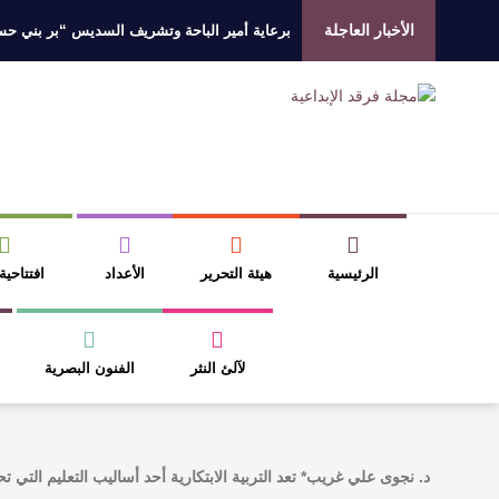
الأخبار العاجلة
برعاية أمير الباحة وتشريف السديس “بر بني حسن”
جائزة المهندس زياد الزهراني للتفوق العلمي تكرّم
الروائي جابر محمد مدخلي: أحضر داخل رواياتي بحذ
​ اللون الأحمر وشاح سردية الأدب وسر رمزية ال
الرئيسية
هيئة التحرير
الأعداد
افتتاحية
لآلئ النثر
الفنون البصرية
د. نجوى علي غريب* تعد التربية الابتكارية أحد أساليب التعليم التي 