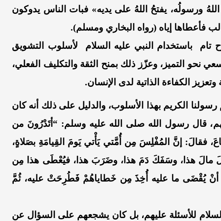
بُّه اللهُ ورسولُه، يفتحُ اللهُ على يديه» فبات الناس يدوكون
ب فأعطاها إياه (رواه البخاري ومسلم).
وح
تام باستخدام
النبي عليه
السلام لأسلوب
التشويق
لسعي نحو التميز،
و
عز
ز ذلك بمنح الثقة والتكليف الفعلي،
 وتعزيز الكفاءة الذاتية لدى
الإنسان.
 رسولنا الكريم بهذا الأسلوب،
والدليل
على ذلك
أنه
كان
م
، قال رسول الله
صلى الله عليه وسلم
:
“
أ
تَدْرُونَ
من
َ، فقالَ: إنَّ المُفْلِسَ مِن أُمَّتي يَأْتي يَومَ القِيامَةِ بصَلاةٍ،
كَلَ مالَ هذا، وسَفَكَ دَمَ هذا، وضَرَبَ هذا، فيُعْطَى هذا مِن
لَ أنْ يُقْضَى ما عليه أُخِذَ مِن خَطاياهُمْ فَطُرِحَتْ عليه، ثُمَّ
سلام للأسئلة عليهم
،
بل
كان يشجعهم على السؤال عن