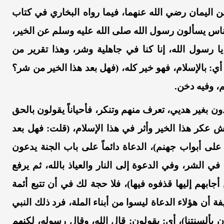
ن اليمان
رضي الله عنهما،
فيما رواه البخاري في كتاب
ناس يسألون رسول الله
صلى الله عليه وسلم
عن
الخير،
 رسول الله، إنا كنا في جاهلية وشر
،
وهذا تقرير من
 أي: بالإسلام، فهو خير كله، (فهل بعد هذا الخير من شر؟
م، وفيه دخن.
ون بغير
هديي
، تعرف منهم وتنكر، فأحياناً يقولون بالحق
 عكر هذا الخير وأثر في هذا الإسلام، (قلت: فهل بعد
لى أبواب جهنم)، الدعاة دائماً على باب الجنة يدعون
في الشر، وفي الدعوة إلى النار والعياذ بالله، ثم يرفع
أجابهم إليها قذفوه فيها)، فلا حجة لك في أن تتبع أئمة
ة أن هؤلاء الدعاة ليسوا من أبناء الملة، فرد ذلك النبي
 بألسنتنا)، أي: يقولون: قال الله
،
وقال رسوله، لكنهم