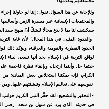
مجتمعاتهم وتقدمها
؟
وللإجابة عن هذا السؤال نقول:
إننا
لو
حاولنا
إجراء
والمجتمعات
الإنسانية
عبر مسيرة الزمن
و
أساليبها
ا
سيكشف
لنا
بما لا يدع مجالًا للشكّ
أنّ
منهج سيد البش
والقدوة المثلى
في هذا المجال
؛ لأن غاية الترب
الحدود القطرية والقومية
والعرقية
، ويؤكد
ذلك
قول
لواقع ا
لتربية في الإسلام
يجد أنها
تسعى لبناء الإ
حيثما حل و
أينما
ارتحل
،
وبإلقاء نظرة فاحصة عل
الكرام
، فإنه يمكننا
استخلاص بعض المبادئ من 
نفوسهم على تعاليم
الإسلام
وتنشئتهم
عليها
،
و
من ب
▪
التحفيز والتشجيع
:
لقد حف
َّز
النبي الكريم
جوانب ال
في
حديثه الذي
ورد عن سهل بن سعد
رضي الل