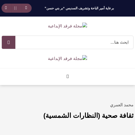
برعاية أمير الباحة وتشريف السديس “بر بني حسن”
تكرّم الفائزين بجائزة “رواد العمل التطوعي 4”
جائزة المهندس زياد الزهراني للتفوق العلمي تكرّم
نخبة من أبناء وبنات الأطاولة
مهرجان الأطاولة التراثي يجمع الشاعر عبدالواحد
بجمهوره
افتتاحية العدد 130
محمد العمري
الروائي جابر محمد مدخلي: أحضر داخل رواياتي
ثقافة صحية (النظارات الشمسية)
بحذر، والثقافة قوتنا الناعمة لمخاطبة العالم.