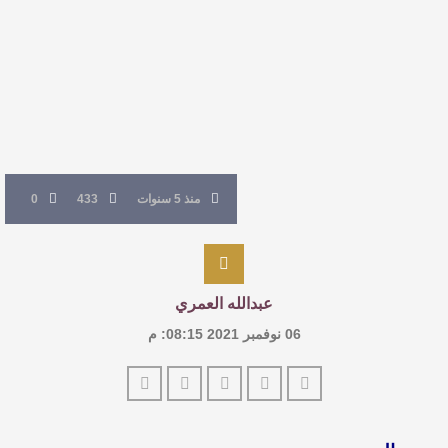
القيمة الأدبية بين استحقاق النص وسلطة الجائزة
​ اللون الأحمر وشاح سردية الأدب وسر رمزية
النصوص
آليات البناء الاستهلالي في رواية : ( على كف رتويت )
منذ 5 سنوات
433
0
للدكتورة زينب الخضيري
عبدالله العمري
06 نوفمبر 2021 08:15: م