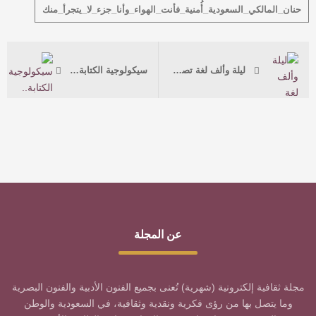
حنان_المالكي_السعودية_أُمنية_فأنت_الهواء_وأنا_جزء_لا_يتجرأ_منك
ليلة وألف لغة تصوغ حكاية الحيلة
سيكولوجية الكتابة.. وتقييم سلوكها
عن المجلة
مجلة ثقافية إلكترونية (شهرية) تُعنى بجميع الفنون الأدبية والفنون البصرية
وما يتصل بها من رؤى فكرية ونقدية وثقافية، في السعودية والوطن