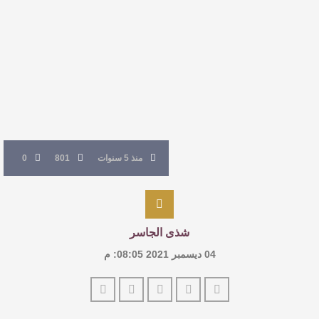
القيمة الأدبية بين استحقاق النص وسلطة الجائزة
​ اللون الأحمر وشاح سردية الأدب وسر رمزية
النصوص
آليات البناء الاستهلالي في رواية : ( على كف رتويت )
للدكتورة زينب الخضيري
منذ 5 سنوات
801
0
شذى الجاسر
04 ديسمبر 2021 08:05: م