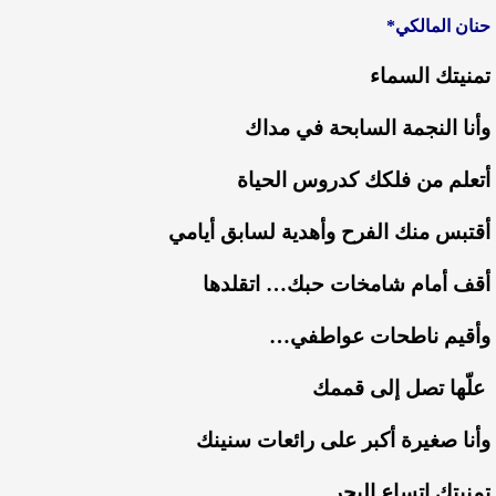
حنان
المالكي
*
تمنيتك
السماء
وأنا
النجمة
السابحة
في
مداك
أتعلم
من
فلكك
كدروس
الحياة
أقتبس
منك
الفرح
وأهدية
لسابق
أيامي
أقف
أمام
شامخات
حبك…
اتقلدها
وأقيم
ناطحات
عواطفي
…
علّها
تصل
إلى
قممك
وأنا
صغيرة
أكبر
على
رائعات
سنينك
تمنيتك
اتساع
البحر