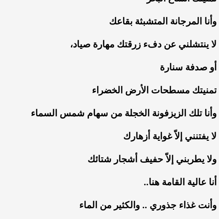
وأنا
المرجانة
المتشبثة
بقاعك
لا
ينتشلني
عن
دفء
زرقتك
مهارة
صياد،
أو
صدفة
سنارة
تمنيتك
مسطحات
الأرض
الخضراء
وأنا
تلك
الزيزفونة
الخجلة
من
سهام
شمس
السماء
لا
يفتنني
إلاّ
غواية
أزهارك
ولا
يطربني
إلاّ
حفيف
أشجار
شتائك
أنا
عالية
القامة
هنا..
وأنت
غذاء
جذوري
..
والكثير
من
الماء