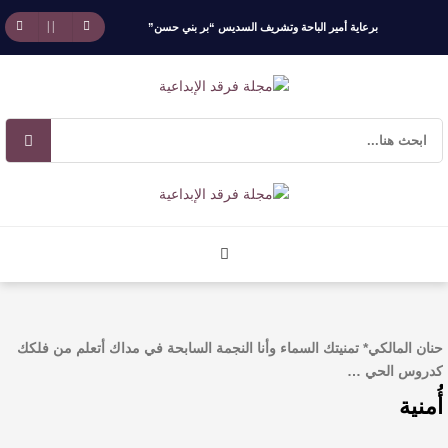
برعاية أمير الباحة وتشريف السديس “بر بني حسن”
تكرّم الفائزين بجائزة “رواد العمل التطوعي 4”
جائزة المهندس زياد الزهراني للتفوق العلمي تكرّم
نخبة من أبناء وبنات الأطاولة
مهرجان الأطاولة التراثي يجمع الشاعر عبدالواحد
بجمهوره
افتتاحية العدد 130
حنان المالكي* تمنيتك السماء وأنا النجمة السابحة في مداك أتعلم من فلكك
الروائي جابر محمد مدخلي: أحضر داخل رواياتي
كدروس الحي …
أُمنية
بحذر، والثقافة قوتنا الناعمة لمخاطبة العالم.