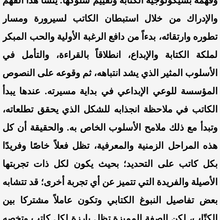
وفهمه بسيكولوجية الكتابة وتقييم سلوكها. ينشأ هذا الفهم
والإدراك من خلال استبطان الكاتب لسيرورة ومسار
تطوره وارتقائه، بدءاً من دافع الرغبة الأولية والحب المبكر
لملكة الكتابة والإبداع، انطلاقاً بالقراءة، والتأمل في
الأسلوب المثير الذي يشد انتباهه، ثم وقوعه على النصوص
المؤسسة للوعي الإبداعي في بداية مسيرته. عندها يبدأ
الكاتب في ملاحظة انجذابه للشكل الذي يحقق تطلعاته،
وتبدأ مع ذلك ملامح الأسلوب الخاص به. والحقيقة أن كل
هذه المراحل الزمنية والمعرفية، تظل فعلاً خاصًا وفريدًا
بكل كاتب على التحديد؛ بحيث يكون لكل ذات تجربتها
الأصيلة والفريدة التي تتميز عن أي تجربة أخرى؛ قد تتشابه
بعض تفاصيل النبوغ الكتابي وتكون عاملاً مشتركا بين
الكتّاب، لكن الصفة المميزة تظل بارزة لكل كاتب وتخصه