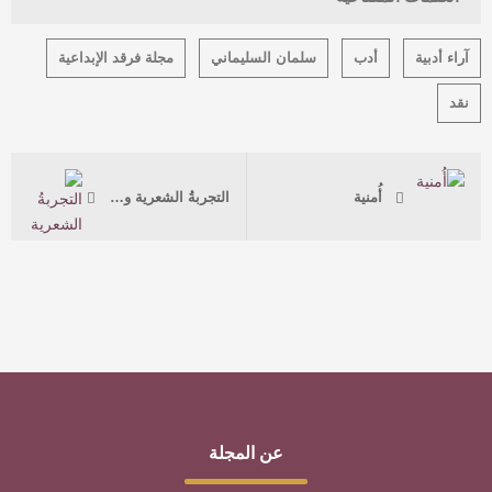
آراء أدبية
أدب
سلمان السليماني
مجلة فرقد الإبداعية
نقد
أُمنية
التجربةُ الشعرية واشتغالاتُ الحداثة في شعر عبد الإله الشميري
عن المجلة