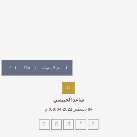
القيمة الأدبية بين استحقاق النص وسلطة الجائزة
​ اللون الأحمر وشاح سردية الأدب وسر رمزية
النصوص
آليات البناء الاستهلالي في رواية : ( على كف رتويت )
للدكتورة زينب الخضيري
منذ 5 سنوات
504
0
ساعد الخميسي
04 ديسمبر 2021 08:04: م