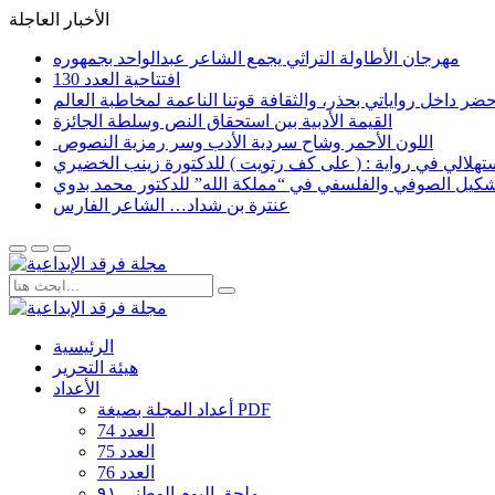
الأخبار العاجلة
مهرجان الأطاولة التراثي يجمع الشاعر عبدالواحد بجمهوره
افتتاحية العدد 130
القيمة الأدبية بين استحقاق النص وسلطة الجائزة
​ اللون الأحمر وشاح سردية الأدب وسر رمزية النصوص
لاستهلالي في رواية : ( على كف رتويت ) للدكتورة زينب الخضيري
تشكيل الصوفي والفلسفي في “مملكة الله” للدكتور محمد بدوي
عنترة بن شداد… الشاعر الفارس
الرئيسية
هيئة التحرير
الأعداد
أعداد المجلة بصيغة PDF
العدد 74
العدد 75
العدد 76
ملحق اليوم الوطني ٩١