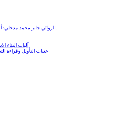
الروائي جابر محمد مدخلي: أحضر داخل رواياتي بحذر، والثقافة قوتنا الناعمة لمخاطبة العالم.
آليات البناء ا
عتبات التأويل وقراءة ال