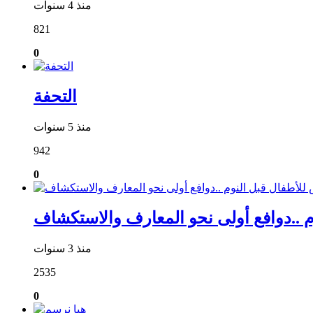
منذ 4 سنوات
821
0
التحفة
منذ 5 سنوات
942
0
م ..دوافع أولى نحو المعارف والاستكشاف
منذ 3 سنوات
2535
0