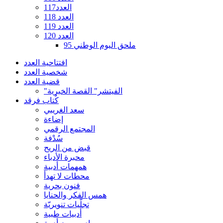
العدد117
العدد 118
العدد 119
العدد 120
ملحق اليوم الوطني 95
افتتاحية العدد
شخصية العدد
قضية العدد
"الفيتشر" القصة الخبرية
كُتاب فرقد
سعد الغريبي
إضاءة
المجتمع الرقمي
سُدْفة
قبض من الريح
محبرة الأدباء
همهمات أدبية
محطات لا تهدأ
فنون بحرية
همس الفكر والحنايا
تجلّيات تنويريّة
أدبيات طبية