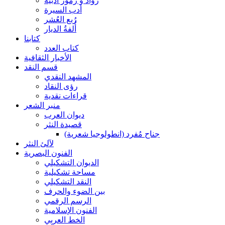
رواد و رموز أدبية
أدب السيرة
رُبع العُشر
أُلفةُ الديار
كتابنا
كتاب العدد
الأخبار الثقافية
قسم النقد
المشهد النقدي
رؤى النقاد
قراءات نقدية
منبر الشعر
ديوان العرب
قصيدة النثر
جناح مُفرد (انطولوجيا شعرية)
لآلئ النثر
الفنون البصرية
الديوان التشكيلي
مساحة تشكيلية
النقد التشكيلي
بين الضوء والحرف
الرسم الرقمي
الفنون الإسلامية
الخط العربي