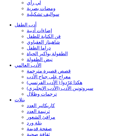
لي رأي
ومضات بصرية
سواليف تشكيلية
أدب الطفل
إضاءات أدبية
فن الكتابة للطفل
شاهيناز العقباوي
دراما الطفل
الطفولة بواكير الحياة
نبض الطفولة
الأدب العالمي
قصص قصيرة مترجمة
معراج على جناح الأدب
هكذا غرّدوا ( الأدب الفرنسي)
سيروتونين الأدب (الأدب الإنجليزي)
ترجمات وظلال
بتلات
كاريكاتير العدد
ترنيمة العدد
مرافئ الشعور
بتلة ورد
صفحة قديمة
ثقافة صحية