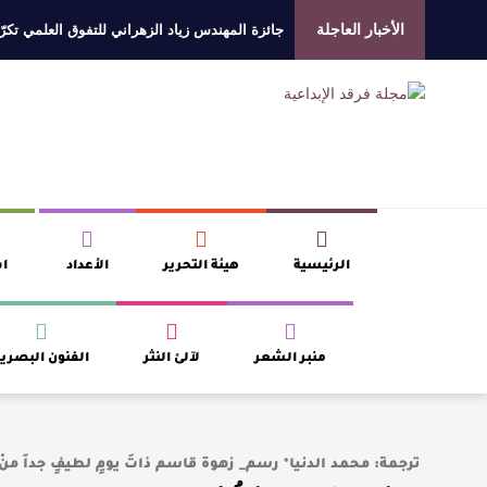
الأخبار العاجلة
جائزة المهندس زياد الزهراني للتفوق العلمي تكرّم
الروائي جابر محمد مدخلي: أحضر داخل رواياتي بحذ
​ اللون الأحمر وشاح سردية الأدب وسر رمزية ال
عتبات التأويل وقراءة التشكيل الصوفي والفلسفي
الرئيسية
هيئة التحرير
الأعداد
اف
منبر الشعر
لآلئ النثر
الفنون البصري
ترجمة: محمد الدنيا* رسم_ زهوة قاسم ذاتَ يومٍ لطيفٍ جداً منْ أ