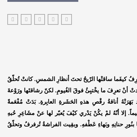
رِفُ كيفَما ساقتْها الرّيحُ تحتَ أنظارِ الشمسِ. كانتْ تُحلّقُ
ْ أنْ تعرِفَ ما يخْتبِئُ فوقَ الغُيومِ. لكنّ رشاقتَها ورَوْعةَ
هَرَتْهُ أناقةُ رقْصِ هذهِ الحَشَرةِ العابِرةِ. بَدَتْ مُفْعَمةً
يماً. إلا أنّهُ لمْ يكُنْ يَدْري كيْفَ يُعبّر لها عنْ مشَاعِرِ حُبهِ
نُورِ حنانِهِ وبَهاءِ عَطْفهِ. وبقِيت الفراشةُ تُرفرفُ وتحلّقُ