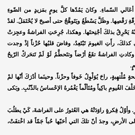
عَالي السّماءِ. وكانَ يَمُدّها كلَّ يومٍ بمَزيدٍ من الضّوءِ
قّةِ رَقْصِها. وظَلَّ يَسْطَعُ ويَتَوهَّجُ حتى أصبحَ لا يُحْتَمَلُ. لقدْ
نّهُ يَحْرِقُ بذلكَ أجْنِحتَها. وهكذا، جُرِحَتِ الفراشةُ وعجِزتْ
كذلكَ، رأَتِ الغيومَ تَبْتَعِدُ، وفاضَ قلبُها حُزْناً إذْ وجدت
دتِ الفراشةُ تقَعُ أرْضاً وتتَحطَّمُ لَوْ لَمْ تَتحَركْ الرّيحُ
ٍ.
تهِبةٍ، راحَ يُوَلْوِلُ خَوفاً وحزْناً. وحينَما أدْرَكَ أنّها لمْ
ْفَ الغُيومِ باكِياً ومُتَألّماً يَغْمُرهُ الإحْساسُ بالذّنْبِ. وبَكى
. وأوّلُ فِكرةٍ راوَدَتْهُ هي العُثورُ على الفراشةَ، كَيْ يطلُبَ
الأرضِ، وجدَ أنّ تلكَ التي أحَبّها حُباً جَمّاً قد اخْتفَتْ،