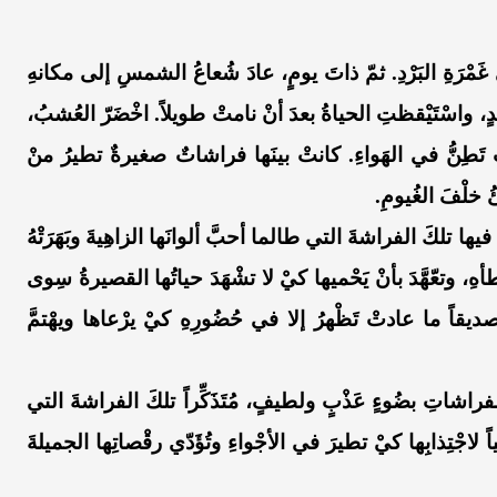
في غَمْرَةِ البَرْدِ. ثمّ ذاتَ يومٍ، عادَ شُعاعُ الشمسِ إلى مكانهِ
، واسْتَيْقظتِ الحياةُ بعدَ أنْ نامتْ طويلاً. اخْضَرّ العُشبُ،
ِ تَطِنُّ في الهَواءِ. كانتْ بينَها فراشاتٌ صغيرةٌ تطيرُ منْ
ئُ خلْفَ الغُيومِ.
ا تلكَ الفراشةَ التي طالما أحبَّ ألوانَها الزاهِيةَ وبَهَرَتْهُ
هِ، وتعّهَّدَ بأنْ يَحْميها كيْ لا تشْهَدَ حياتُها القصيرةُ سِوى
يقاً ما عادتْ تَظْهرُ إلا في حُضُورِهِ كيْ يرْعاها ويهْتمَّ
فراشاتِ بضُوءٍ عَذْبٍ ولطيفٍ، مُتَذَكِّراً تلكَ الفراشةَ التي
ياً لاجْتِذابِها كيْ تطيرَ في الأجْواءِ وتُؤَدّي رقْصاتِها الجميلةَ