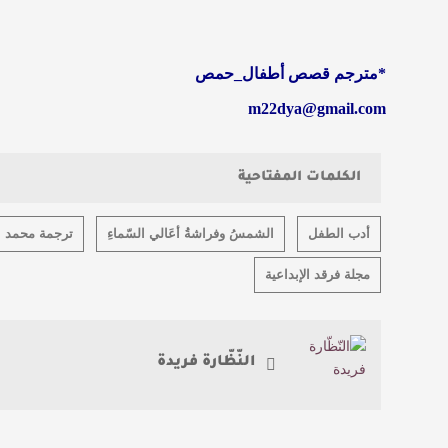
*مترجم قصص أطفال_حمص
m22dya@gmail.com
الكلمات المفتاحية
أدب الطفل
الشمسُ وفراشةُ أعَالي السّماءِ
ترجمة محمد ا
مجلة فرقد الإبداعية
النّظّارة فريدة