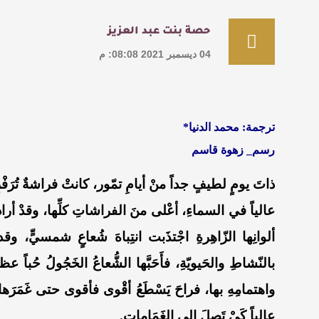
حصة بنت عبد العزيز
04 ديسمبر 2021 08:08: م
ترجمة: محمد الدنيا*
رسم_ زهوة قاسم
ذاتَ يومٍ لطيفٍ جداً منْ أيامِ تمّور، كانتْ فراشةٌ تُرَفْ
عالياً في السماءِ، أعْلى منَ الفراشاتِ كلِّها، وقدْ أرادت
ألوانِها الزّاهِرةِ اجْتذَبت انتِباهَ شُعاعٍ شمسيٍّ، وقد بَ
بالنّشاطِ والحَيويّةِ، فأَحَبَّها الشُّعاعُ الخَجُولُ حُباً عظ
واهتمامِهِ بها، فراحَ يَسْطَعُ أقْوى فأقوى حتى غَمَرَها ب
عالِياً كَيْ تَصِلَ إلى الغَمَاماتِ.