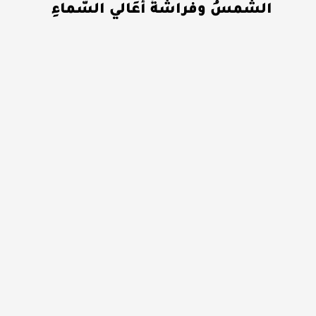
الشمسُ وفراشةُ أعَالي السّماءِ