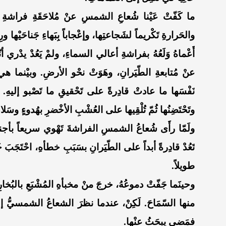
ما كَفّتْ عَيْنا شُعاعِ الشمسِ عنْ مُلاحَقَةِ فراشةِ أ
والحَرارةِ تَكْريماً لشَجاعتِها، وإعْجاباً بِبَهاءِ جَناحَيْها ورِ
أَعْماهُ وَلَعُهُ بفراشةِ أعالي السماءِ، ولمْ يَعُدْ يدْري أ
عنْ مُتابعةِ الطّيَرانِ، وهَوَتْ نحْو الأرضِ. وبيْنما هي 
نَفْسَها ما عادتْ قادِرةً على تَحْقيقِ ما تَصْبو إليهِ. وكا
وتَحْتَضِنُها ثُمّ تُلْقِيها على العُشْبِ الأخْضرِ بهُدوءٍ وسَلام
ولَمّا رأَى شُعاعُ الشمسِ الفراشةَ تَهْوي سريعاً بأجنحةٍ مُلْ
تَعُدْ قادِرةً أبداً على الطّيَرانِ بسَبَبِ خطأهِ، احْتَجَبَ خَل
طويلاً.
وحينَما جَفّتْ دموعُهُ، خرجَ منْ مخبأهِ المُشْبَعِ بالبُخارِ
منها السّمَاحَ. لَكِنْ، عندما نظرَ الشعاعُ الشمسيُّ إلى 
فمَضى يبحَثُ عنْها.