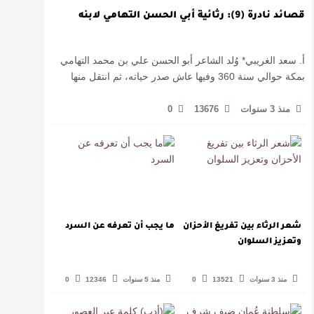
قصائد نادرة (9): رثائية أبي الحسن التهامي لابنه
أ. سعد الغريبي* وُلد الشاعر أبو الحسن علي بن محمد التهامي
بمكة حوالي سنة 360 وفيها عاش صدر حياته، ثم انتقل منها
حيث زار أقطارا إسلامية كثيرة يتكسب بمديح الأمراء، …
منذ 3 سنوات
13676
0
شعر الرثاء بين تفريغ الأحزان
ما يجب أن تعرفه عن السرد
وتعزيز السلوان
منذ 3 سنوات
13521
0
منذ 5 سنوات
12346
0