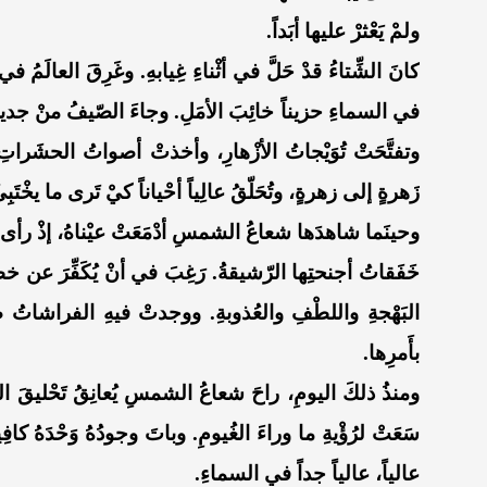
ولمْ يَعْثرْ عليها أبَداً.
كانَ الشِّتاءُ قدْ حَلَّ في أثْناءِ غِيابهِ. وغَرِقَ العالَمُ 
في السماءِ حزيناً خائِبَ الأمَلِ. وجاءَ الصّيفُ منْ جديدٍ
وتفتَّحَتْ تُوَيْجاتُ الأزْهارِ، وأخذتْ أصواتُ الحشَرات
زَهرةٍ إلى زهرةٍ، وتُحَلّقُ عالِياً أحْياناً كيْ تَرى ما يخْتَبِ
وحينَما شاهدَها شعاعُ الشمسِ أدْمَعَتْ عيْناهُ، إذْ رأى فيه
خَفَقاتُ أجنحتِها الرّشيقةُ. رَغِبَ في أنْ يُكَفِّرَ عن خطأ
البَهْجةِ واللطْفِ والعُذوبةِ. ووجدتْ فيهِ الفراشاتُ صد
بأَمرِها.
ومنذُ ذلكَ اليومِ، راحَ شعاعُ الشمسِ يُعانِقُ تَحْليقَ ال
سَعَتْ لرُؤْيةِ ما وراءَ الغُيومِ. وباتَ وجودُهُ وَحْدَهُ كافِ
عالياً، عالياً جداً في السماءِ.