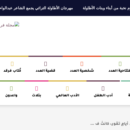
 نخبة من أبناء وبنات الأطاولة
مهرجان الأطاولة التراثي يجمع الشاعر عبدالوا
ر، والثقافة قوتنا الناعمة لمخاطبة العالم.
القيمة الأدبية بين استحقاق النص 
نصوص
آليات البناء الاستهلالي في رواية : ( على كف رتويت ) للدكتورة زينب الخ
 في “مملكة الله” للدكتور محمد بدوي
تتاحية العدد
شخصية العدد
قضية العدد
كُتاب فرقد
ة
أدب الطفل
الأدب العالمي
بتلات
واعدون
يامِ تمّور، كانتْ ف …