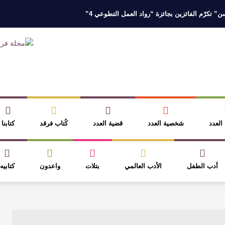
 تكرّم الفائزين بجائزة “رواد العمل التطوعي 4”
 نخبة من أبناء وبنات الأطاولة
مهرجان الأطاولة التراثي يجمع الشاعر عبدالوا
ر، والثقافة قوتنا الناعمة لمخاطبة العالم.
القيمة الأدبية بين استحقاق النص 
نصوص
آليات البناء الاستهلالي في رواية : ( على كف رتويت ) للدكتورة زينب الخ
 العدد
شخصية العدد
قضية العدد
كُتاب فرقد
كتابنا
أدب الطفل
الأدب العالمي
بتلات
واعدون
كتابيه