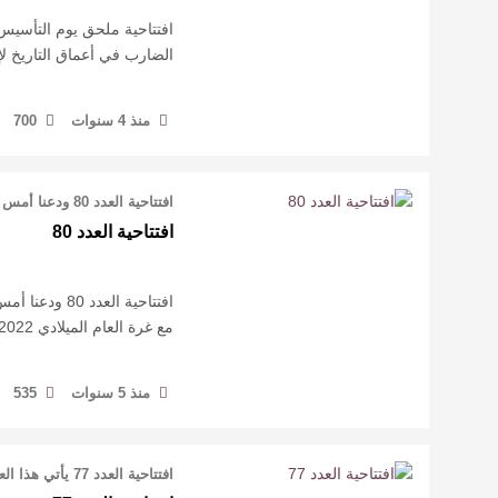
الضارب في أعماق التاريخ 
منذ 4 سنوات
700
افتتاحية العدد 80 ودعنا أمس العام 2021م، ويتزامن صدور عددنا (الثمانون) من أعداد …
افتتاحية العدد 80
مع غرة العام الميلادي 2022م، ونستبشر بعام أخف وطأة من سابقيه المحملين بذكر …
منذ 5 سنوات
535
افتتاحية العدد 77 يأتي هذا العدد امتدادا للأعداد الماضية، ويأتي بعد مناسبتين ثقا …