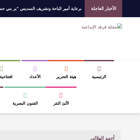
الأخبار العاجلة
برعاية أمير الباحة وتشريف السديس “بر بني حسن”
جائزة المهندس زياد الزهراني للتفوق العلمي تكرّم
الروائي جابر محمد مدخلي: أحضر داخل رواياتي بحذ
​ اللون الأحمر وشاح سردية الأدب وسر رمزية ال
الرئيسية
هيئة التحرير
الأعداد
افتتاحية
لآلئ النثر
الفنون البصرية
أحمد الهلالي