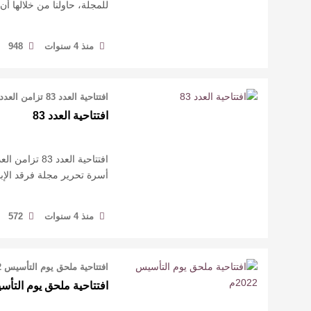
للمجلة، حاولنا من خلالها 
منذ 4 سنوات
948
افتتاحية العدد 83 تزامن العدد الثالث والثمانين مع غرة شهر رمضان المبارك، وبهذه ا …
افتتاحية العدد 83
افتتاحية العد
أسرة تحرير مجلة فرقد الإب
منذ 4 سنوات
572
افتتاحية ملحق يوم التأسيس 2022م 22 فبراير2022م، هذا التاريخ يمتاز بميزتين، الأول …
افتتاحية ملحق يوم التأسيس 2