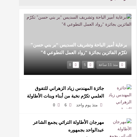
برعاية أمير الباحة وتشريف السديس “بر بني حسن”
تكرّم الفائزين بجائزة “رواد العمل التطوعي 4”
منذ 11 ساعة
5
0
جائزة المهندس زياد الزهراني للتفوق
العلمي تكرّم نخبة من أبناء وبنات الأطاولة
منذ يوم واحد
6
0
مهرجان الأطاولة التراثي يجمع الشاعر
عبدالواحد بجمهوره