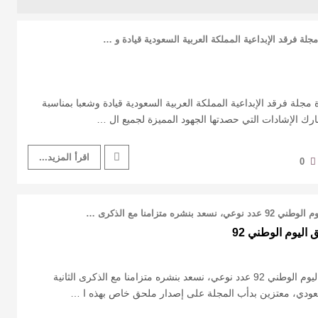
د 96 تهنئ أسرة مجلة فرقد الإبداعية المملكة العربية السعودية قيادة وشعبا بمناسبة
اقرأ المزيد...
0
افتتاحية العدد 88 ـ وملحق اليوم الوطني 92 عدد نوعي، نسعد بنشره متزامنا مع الذكرى الثانية
سعودي، معتزين بدأب المجلة على إصدار ملحق خاص بهذه ا …