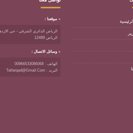
موقعنا :
لرئيسية
الرياض الدائري الشرقي - حي الازدها
رير
الرياض 12488
وسائل الاتصال :
الهاتف : 00966533086068
ا
البريد : Taifarqad@gmail.com