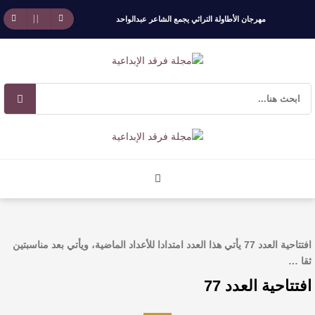
مهرجان الأطاولة التراثي يجمع الشاعر عبدالواحد
بجمهوره
افتتاحية العدد 130
الروائي جابر محمد مدخلي: أحضر داخل رواياتي
بحذر، والثقافة قوتنا الناعمة لمخاطبة العالم.
القيمة الأدبية بين استحقاق النص وسلطة الجائزة
​ اللون الأحمر وشاح سردية الأدب وسر رمزية
افتتاحية العدد 77 يأتي هذا العدد امتدادا للأعداد الماضية، ويأتي بعد مناسبتين
ثقا …
النصوص
افتتاحية العدد 77
آليات البناء الاستهلالي في رواية : ( على كف رتويت )