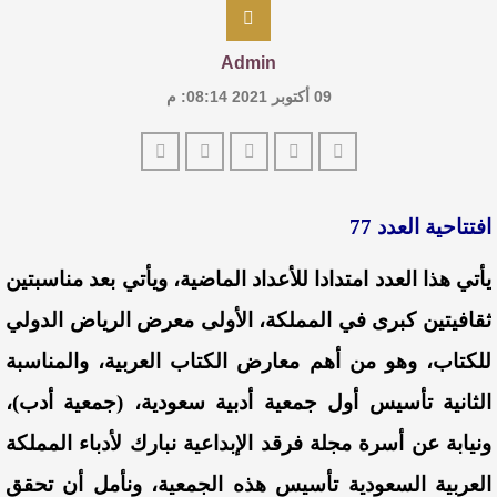
للدكتورة زينب الخضيري
Admin
عتبات التأويل وقراءة التشكيل الصوفي والفلسفي
09 أكتوبر 2021 08:14: م
في “مملكة الله” للدكتور محمد بدوي
عنترة بن شداد… الشاعر الفارس
افتتاحية العدد 77
يأتي هذا العدد امتدادا للأعداد الماضية، ويأتي بعد مناسبتين
ثقافيتين كبرى في المملكة، الأولى معرض الرياض الدولي
للكتاب، وهو من أهم معارض الكتاب العربية، والمناسبة
الثانية تأسيس أول جمعية أدبية سعودية، (جمعية أدب)،
ونيابة عن أسرة مجلة فرقد الإبداعية نبارك لأدباء المملكة
العربية السعودية تأسيس هذه الجمعية، ونأمل أن تحقق