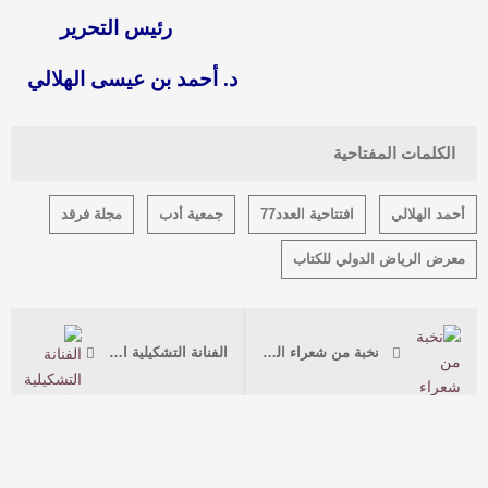
رئيس التحرير
د. أحمد بن عيسى الهلالي
الكلمات المفتاحية
أحمد الهلالي
افتتاحية العدد77
جمعية أدب
مجلة فرقد
معرض الرياض الدولي للكتاب
نخبة من شعراء الوطن…يسامرون الباحة…عبر ناديها الأدبي
الفنانة التشكيلية الأميرة جواهر آل سعود: كل الواصلين إلى القمة كانوا حالمين