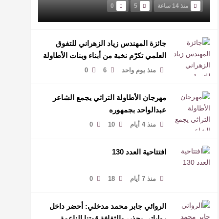
منذ 14 ساعة
5
0
جائزة المهندس زياد الزهراني للتفوق
العلمي تكرّم نخبة من أبناء وبنات الأطاولة
منذ يوم واحد
6
0
مهرجان الأطاولة التراثي يجمع الشاعر
عبدالواحد بجمهوره
منذ 4 أيام
10
0
افتتاحية العدد 130
منذ 7 أيام
18
0
الروائي جابر محمد مدخلي: أحضر داخل
رواياتي بحذر، والثقافة قوتنا الناعمة