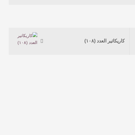
كاريكاتير العدد (١٠٨)