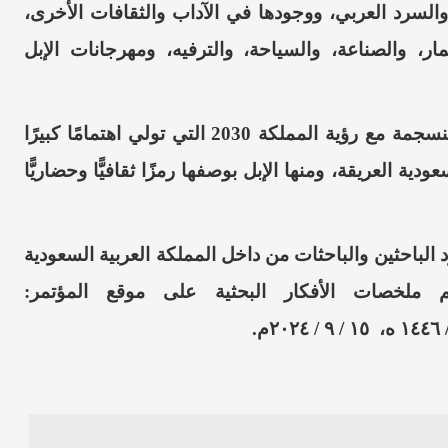
السرد العربي، ووجودها في الآداب والثقافات الأخرى،
ر، والصناعة، والسياحة، والترفيه، ومهرجانات الإبل
ويكتسب المؤتمر قيمته من أنه ينطلق من زاوية منسجمة مع رؤية المملكة 2030 التي تولي اهتمامًا كبيرًا
دية العريقة، ومنها الإبل بوصفها رمزًا ثقافيًّا وحضاريًّا
 الباحثين والباحثات من داخل المملكة العربية السعودية
 ملخصات الأفكار البحثية على موقع المؤتمر: