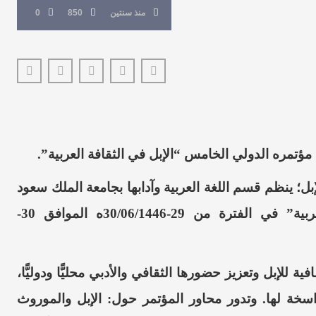
منذ سنتين
850
0
 مؤتمره الدولي الخامس “الإبل في الثقافة العربية”.
سمية وزارة الثقافة عام (2024) عام الإبل؛ ينظم قسم اللغة العربية وآدابها بجامعة الملك سعود
المؤتمر الدولي الخامس “الإبل في الثقافة العربية” في الفترة من 29-30/06/1446ه الموافق 30-
 للإبل وتعزيز حضورها الثقافي والأدبي محليًّا ودوليًّا،
راسخة لها. وتدور محاور المؤتمر حول: الإبل والموروث