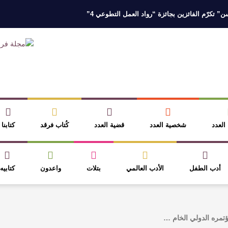
 تكرّم الفائزين بجائزة “رواد العمل التطوعي 4”
 نخبة من أبناء وبنات الأطاولة
مهرجان الأطاولة التراثي يجمع الشاعر عبدالوا
ر، والثقافة قوتنا الناعمة لمخاطبة العالم.
القيمة الأدبية بين استحقاق النص 
نصوص
آليات البناء الاستهلالي في رواية : ( على كف رتويت ) للدكتورة زينب الخ
 العدد
شخصية العدد
قضية العدد
كُتاب فرقد
كتابنا
أدب الطفل
الأدب العالمي
بتلات
واعدون
كتابيه
ؤتمره الدولي الخام …