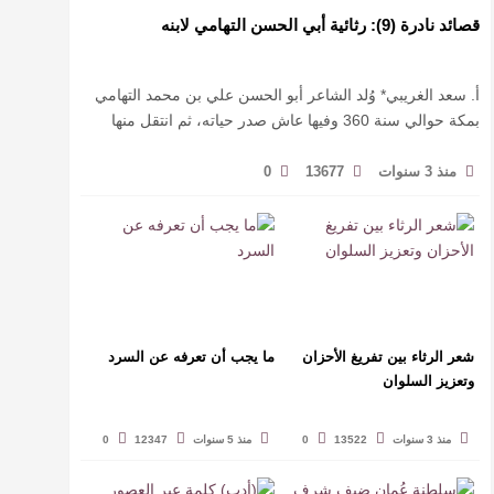
قصائد نادرة (9): رثائية أبي الحسن التهامي لابنه
أ. سعد الغريبي* وُلد الشاعر أبو الحسن علي بن محمد التهامي
بمكة حوالي سنة 360 وفيها عاش صدر حياته، ثم انتقل منها
حيث زار أقطارا إسلامية كثيرة يتكسب بمديح الأمراء، …
منذ 3 سنوات
13677
0
شعر الرثاء بين تفريغ الأحزان
ما يجب أن تعرفه عن السرد
وتعزيز السلوان
منذ 3 سنوات
13522
0
منذ 5 سنوات
12347
0