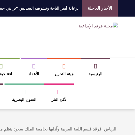
الأخبار العاجلة
برعاية أمير الباحة وتشريف السديس “بر بني حسن”
جائزة المهندس زياد الزهراني للتفوق العلمي تكرّم
الروائي جابر محمد مدخلي: أحضر داخل رواياتي بحذ
​ اللون الأحمر وشاح سردية الأدب وسر رمزية ال
الرئيسية
هيئة التحرير
الأعداد
افتتاحية
لآلئ النثر
الفنون البصرية
الرياض_فرقد قسم اللغة العربية وآدابها بجامعة الملك سعود ينظم م