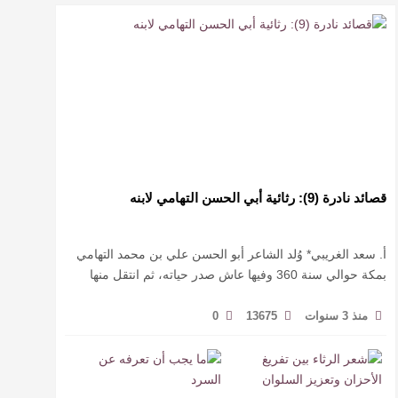
قصائد نادرة (9): رثائية أبي الحسن التهامي لابنه
أ. سعد الغريبي* وُلد الشاعر أبو الحسن علي بن محمد التهامي
بمكة حوالي سنة 360 وفيها عاش صدر حياته، ثم انتقل منها
حيث زار أقطارا إسلامية كثيرة يتكسب بمديح الأمراء، …
منذ 3 سنوات
13675
0