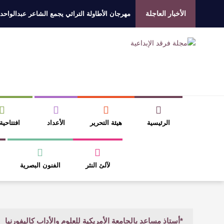
الأخبار العاجلة
مهرجان الأطاولة التراثي يجمع الشاعر عبدالواحد
الروائي جابر محمد مدخلي: أحضر داخل رواياتي بحذ
​ اللون الأحمر وشاح سردية الأدب وسر رمزية ال
عتبات التأويل وقراءة التشكيل الصوفي والفلسفي
الرئيسية
هيئة التحرير
الأعداد
افتتاحية
لآلئ النثر
الفنون البصرية
*أستاذ مساعد بالجامعة الأمريكية للعلوم والأداب كاليفورنيا