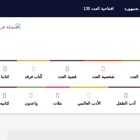
 بجمهوره
افتتاحية العدد 130
ر، والثقافة قوتنا الناعمة لمخاطبة العالم.
القيمة الأدبية بين استحقاق النص 
نصوص
آليات البناء الاستهلالي في رواية : ( على كف رتويت ) للدكتورة زينب الخ
 في “مملكة الله” للدكتور محمد بدوي
عنترة بن شداد… الشاعر الفارس
 العدد
شخصية العدد
قضية العدد
كُتاب فرقد
كتابنا
أدب الطفل
الأدب العالمي
بتلات
واعدون
كتابيه