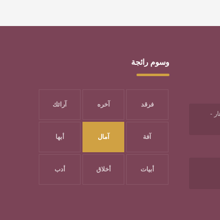
وسوم رائجة
فرقد
آخره
آرائك
ر -
آفة
آمال
أبها
أبيات
أخلاق
أدب