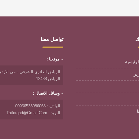
ك
تواصل معنا
موقعنا :
لرئيسية
الرياض الدائري الشرقي - حي الازدها
رير
الرياض 12488
وسائل الاتصال :
الهاتف : 00966533086068
ا
البريد : Taifarqad@gmail.com