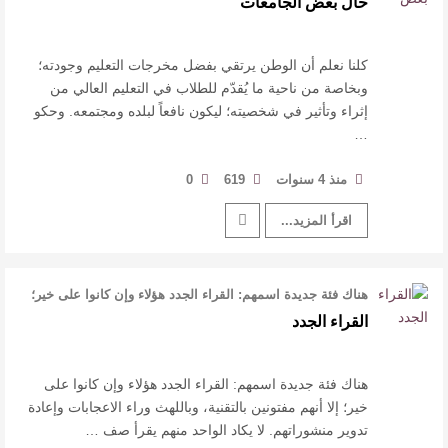
حال بعض الجامعات
كلنا نعلم أن الوطن يرتقي بفضل مخرجات التعليم وجودته؛
وبخاصة من ناحية ما يُقدّم للطلاب في التعليم العالي من
إثراء وتأثير في شخصيته؛ ليكون نافعاً لبلده ومجتمعه. وحكو
…
منذ 4 سنوات
619
0
اقرأ المزيد...
هناك فئة جديدة اسمهم: القراء الجدد هؤلاء وإن كانوا على خير؛
إلا أنهم مفتونين بال …
القراء الجدد
هناك فئة جديدة اسمهم: القراء الجدد هؤلاء وإن كانوا على
خير؛ إلا أنهم مفتونين بالتقنية، وباللهث وراء الاعجابات وإعادة
تدوير منشوراتهم. لا يكاد الواحد منهم يقرأ صف …