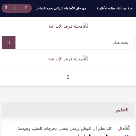
بة من أبناء وبنات الأطاولة
مهرجان الأطاولة التراثي يجمع الشاعر عبدالواحد بجمهوره
اف
ت ) للدكتورة زينب الخضيري
عتبات التأويل وقراءة التشكيل الصوفي والفلسفي في “مملكة الله” 
التعليم
كلنا نعلم أن الوطن يرتقي بفضل مخرجات التعليم وجودته؛
وبخاصة من ناحية ما يُقدّم ل …