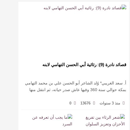
قصائد نادرة (9): رثائية أبي الحسن التهامي لابنه
أ. سعد الغريبي* وُلد الشاعر أبو الحسن علي بن محمد التهامي
بمكة حوالي سنة 360 وفيها عاش صدر حياته، ثم انتقل منها
حيث زار أقطارا إسلامية كثيرة يتكسب بمديح الأمراء، …
منذ 3 سنوات
13676
0