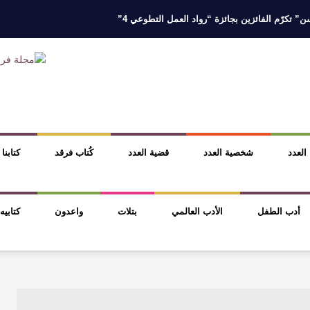
 تكرّم الفائزين بجائزة “رواد العمل التطوعي 4”
 نخبة من أبناء وبنات الأطاولة
مهرجان الأطاولة التراثي يجمع الشاعر عبدالوا
ر، والثقافة قوتنا الناعمة لمخاطبة العالم.
القيمة الأدبية بين استحقاق النص 
نصوص
آليات البناء الاستهلالي في رواية : ( على كف رتويت ) للدكتورة زينب الخ
 العدد
شخصية العدد
قضية العدد
كُتاب فرقد
كتابنا
أدب الطفل
الأدب العالمي
بتلات
واعدون
كتابيه