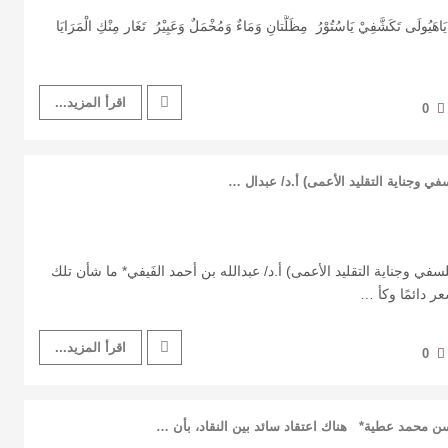
لَى ‏تَكَشَّفِيْ يَاسُتُوْرُ ‏ ‏مِظَلَّتانِ وَمَاءٌ ‏وَمُخْمَلٌ وَعَبِيْرُ ‏ ‏تَغَار مِنْكِ الْمَرَايَا
اقرأ المزيد...
0
الفلسفي وجناية التقليد الأعمى) أ.د/ عبدال …
ا الفلسفي وجناية التقليد الأعمى) أ.د/ عبدالله بن أحمد الفَيفي* ما شأن تلك
ِعر دائمًا وكأ …
اقرأ المزيد...
0
سن محمد عطية* هناك اعتقاد سائد بين النقاد، بأن …