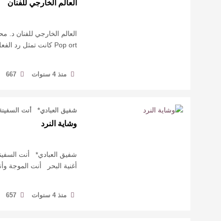
العالم الخارجي للفنان
العالم الخارجي للفنان د. 
Pop ort كانت تمثل رد الفعل المضاد لأفكار مذهب «التعبيرية التجريد …
منذ 4 سنوات
667
شفيق العبادي* أنت السفينة 
وشاية النرد
شفيق العبادي* أنت السفينة
أغنية البحر أنت الموجة وأ
منذ 4 سنوات
657