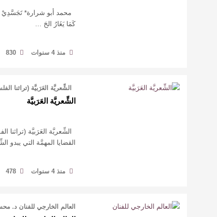
‏ ‏ ‏محمد أبو شرارة* تَجَسَّدِيْ يَاهَيُو
‏كَمَا يَغَارُ الحَ …
منذ 4 سنوات
830
الشِّعريَّة العَرَبيَّة (تراثنا 
الشِّعريَّة العَرَبيَّة
الشِّعريَّة العَرَبيَّة (تراثن
القضايا المهمَّة التي يبدو الشّ
منذ 4 سنوات
478
العالم الخارجي للفنان د. مح