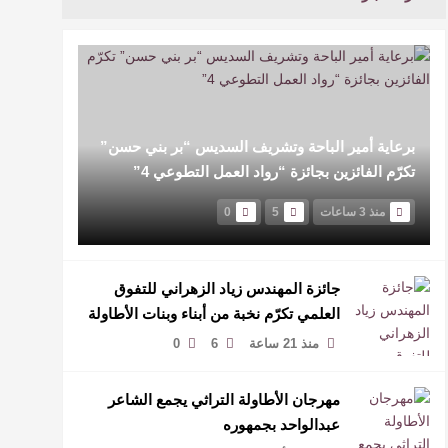
برعاية أمير الباحة وتشريف السديس “بر بني حسن”
تكرّم الفائزين بجائزة “رواد العمل التطوعي 4”
منذ 3 ساعات
5
0
جائزة المهندس زياد الزهراني للتفوق
العلمي تكرّم نخبة من أبناء وبنات الأطاولة
منذ 21 ساعة
6
0
مهرجان الأطاولة التراثي يجمع الشاعر
عبدالواحد بجمهوره