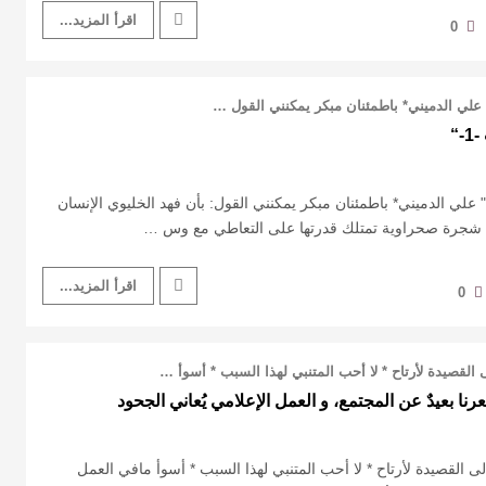
اقرأ المزيد...
0
“
ذه الشجرة من الكُتَّاب-1-" علي الدميني* باطمئنان مبكر يمكنني القول: بأن فهد الخليوي الإنسان
لى شجرة صحراوية تمتلك قدرتها على التعاطي مع وس …
اقرأ المزيد...
0
ى القصيدة لأرتاح * لا أحب المتنبي لهذا السبب * أسوأ …
رنا بعيدٌ عن المجتمع، و العمل الإعلامي يُعاني الجحود
لى القصيدة لأرتاح * لا أحب المتنبي لهذا السبب * أسوأ مافي العمل