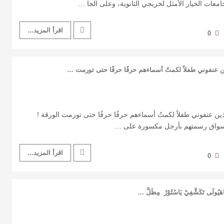
جامعات الخيار الأمثل لخريجي الثانوية، وعلى الجا …
اقرأ المزيد...
0
ن عنفوني طفلاً ‏لكمتُ أسماءهم حرفًا حرفًا ‏حتى تورمت …
ذين عنفوني طفلاً ‏لكمتُ أسماءهم حرفًا حرفًا ‏حتى تورمت الورقة !
أسواق ‏رسمتهم بأرجل مكسورة ‏على …
اقرأ المزيد...
0
ُولَى ‏تَكَشَّفِيْ يَاسُتُوْرُ ‏ ‏مِظَلَّ …