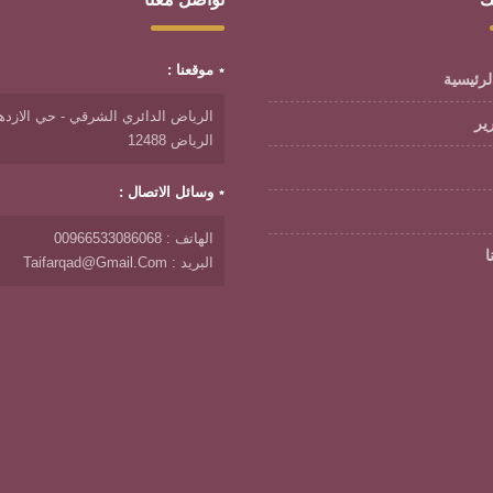
موقعنا :
لرئيسية
الرياض الدائري الشرقي - حي الازدها
رير
الرياض 12488
وسائل الاتصال :
الهاتف : 00966533086068
ا
البريد : Taifarqad@gmail.com