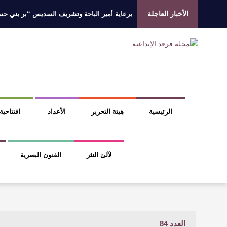
الأخبار العاجلة
برعاية أمير الباحة وتشريف السديس “بر بني حسن”
جائزة المهندس زياد الزهراني للتفوق العلمي تكرّم
الروائي جابر محمد مدخلي: أحضر داخل رواياتي بحذ
​ اللون الأحمر وشاح سردية الأدب وسر رمزية ال
الرئيسية
هيئة التحرير
الأعداد
افتتاحية
لآلئ النثر
الفنون البصرية
العدد 84