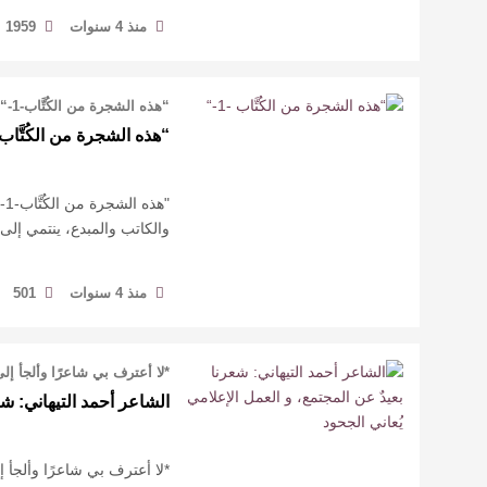
منذ 4 سنوات
1959
“هذه الشجرة من الكُتَّاب-1-“ علي الدميني* باطمئنان مبكر يمكنني القول …
“هذه الشجرة من الكُتَّاب -1-
"ه
والكاتب والمبدع، ينتمي إ
منذ 4 سنوات
501
*لا أعترف بي شاعرًا وألجأ إل
الشاعر أحمد التيهاني: شع
*لا أعترف بي شاعرًا وألجأ إ