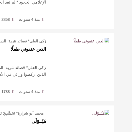
الإعلامي الجحود * لم تعد ال
منذ 4 سنوات
2858
زكي العلي* قصائد نثرية: الذي
الذين عنفوني طفلًا
زكي العلي* قصائد نثرية: ال
‏الذين ركضوا ورائي ‏في ال
منذ 4 سنوات
1788
‏ ‏ ‏محمد أبو شرارة* تَجَسَّدِيْ يَاهَي
هَيُــوْلَى