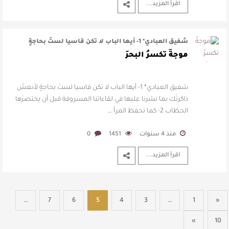
اقرأ المزيد...
شفيق العبادي* 1- أيها الباب لا تكن قاسيا لستَ بحاجةٍ
لأنعشَ ذاكرتَك بما نشرنا عل …
موجةٌ تكسرُ البحرَ
شفيق العبادي* 1- أيها الباب لا تكن قاسيا لستَ بحاجةٍ لأنعشَ
ذاكرتَك بما نشرنا عليها في لقاءاتنا المسروقةِ قبل أن يختصرَها
الحطّاب 2- كما تحفظ المرأ …
منذ 4 سنوات
1451
0
اقرأ المزيد...
…
7
6
5
4
3
…
1
«
»
10