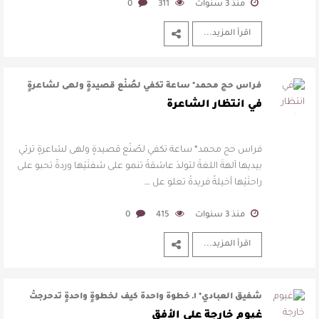
منذ 3 سنوات
311
0
اقرأ المزيد...
فراس حج محمد* ساعة تكفي لصُنْع قصيدةٍ ولهى لشاعرةٍ
تربّي بيديها آلهةَ اللغةْ لتو …
في انتظار الشاعرة
فراس حج محمد* ساعة تكفي لصُنْع قصيدةٍ ولهى لشاعرةٍ تربّي
بيديها آلهةَ اللغةْ لتولدَ عاشقةْ تنمو على شفتَيْها وردةً تحبو على
راحتَيْها أخيلةً فريدةْ تعلو عل …
منذ 3 سنوات
415
0
اقرأ المزيد...
شفيق العبادي* ١ـ خطوة واحدة كيف لخطوةٍ واحدةٍ تدحرجتْ
عندما عثرَ بكَ الدربُ أن ت …
غيوم خارجة على الأفق