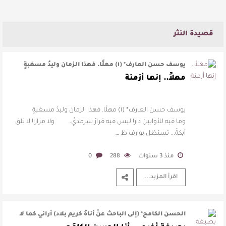
قصيدة النثر
يوسف حسن العارف* (١) مهلًا. فهذا الزمان وليدُ مسغبةٍ
وما فيه للأوابين د …
مهلاً.. إنها أزمنة
يوسف حسن العارف* (١) مهلًا. فهذا الزمان وليدُ مسغبةٍ
وما فيه للأوابين دار! ليس فيه قرارٌ سرمديٌّ.. ولا مزار!! لا تلق
أيكةً... تستظل بوارف ظ …
منذ 3 سنوات
288
0
اقرأ المزيد...
الحسن الكامح* (إلى الباحث عنْ أناهُ كريم بلاد) أراني كما لا