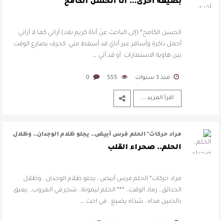
أراني أحمل ذاكرة وأ …
بصيغة أخرى… أنا الحسن الكامَح
الحسن الكامح* (إلى الباحث عنْ أناهُ كريم بلاد) أراني كما لا أراني
أحمل ذاكرة وأسافر عبر أنايَ قد أسقط مني كحرف يصارع الوقت
بين هاوية الاستعاراتِ أو قد أتي …
منذ 3 سنوات
555
0
اقرأ المزيد...
مراد حركات* الحلم فرس أبيض.. يجلو ظلام الوجدان.. وظلال
الحدائق.. رماد الوقت.. ** …
الحلم.. صحراء القلب
مراد حركات* الحلم فرس أبيض.. يجلو ظلام الوجدان.. وظلال
الحدائق.. رماد الوقت.. *** الحلم ليمونة.. شجر في الغروب.. يعبق
بالحنين مداه.. شذاه يضيع.. في احت …