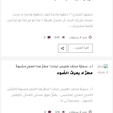
شفيق العبادي* ١ـ خطوة واحدة كيف لخطوةٍ واحدةٍ تدحرجتْ
عندما عثرَ بكَ الدربُ أن تصبحَ طريقاً ٢ـ ماذا لو لم ماذا لو لم أنس
قائمة مشتريات …
منذ 4 سنوات
645
0
اقرأ المزيد...
أ د. سميّة محمّد طليس لبنات* مطرُ هذا العمرِ مشبوهٌ
كاليأسْ كالجرحِ العاري يُماش …
مطرٌ لا يعرفُ الضّوء
أ د. سميّة محمّد طليس لبنات* مطرُ هذا العمرِ مشبوهٌ كاليأسْ
كالجرحِ العاري يُماشيني... يمْثُلُ فوقَ منديلي المُحلّى بالرّقصِ
بالجنونْ... مشحونًا بي كا …
منذ 4 سنوات
378
0