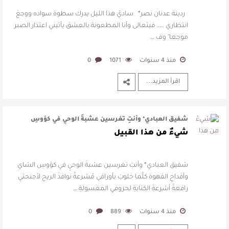
ردينة عدنان نصر* ساديّ هذا الليل يدرك سطوة سواده ووجعَ
انتظاري ..... فيتعالى وأنا المطعونة بالعشق يأتيني اعتذار الصبر
موجعا" وف …
منذ 4 سنوات
1071
0
اقرأ المزيد...
شفيق العبادي* وأنتِ تغرسين عشبةَ الوحيِ في كؤوسِ
الشاي وأقداحِ القهوة كلَّما خلو …
شيءٌ من هذا القبيل
شفيق العبادي* وأنتِ تغرسين عشبةَ الوحيِ في كؤوسِ الشاي
وأقداحِ القهوة كلَّما خلوتِ بأوراقي مُشرعةً نوافذَ الريح لأجنحتي
رافعةً أشرعةَ الكتابةِ لحروفي المغسولةِ …
منذ 4 سنوات
889
0