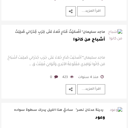
اقرأ المزيد...
ماجد سليمان* أَضْحَيْتُ كَدَارٍ خَلاءْ عَلَى جَرَبِ جُدْرَاني صُلِبَتْ
أَشْبَاحُ …
أشباح من كانوا
ماجد سليمان* أَضْحَيْتُ كَدَارٍ خَلاءْ عَلَى جَرَبِ جُدْرَاني صُلِبَتْ أَشْبَاحُ
مَن كَانُوا نَوَافِذِي مَقْلُوعَةُ الأيْدِي وَأَبْوَابِيَ فُقِئَتْ ق …
منذ 4 سنوات
423
0
اقرأ المزيد...
ردينة عدنان نصر* ساديّ هذا الليل يدرك سطوة سواده
ووجعَ انتظاري  …
وعود