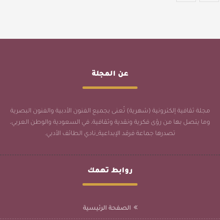
عن المجلة
مجلة ثقافية إلكترونية (شهرية) تُعنى بجميع الفنون الأدبية والفنون البصرية
وما يتصل بها من رؤى فكرية ونقدية وثقافية، في السعودية والوطن العربي،
تصدرها جماعة فرقد الإبداعية_نادي الطائف الأدبي.
روابط تهمك
الصفحة الرئيسية