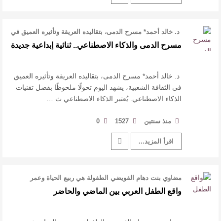
د. خالد أحمد* مسرح الدمى، بتقاليده العريقة وتأثيره العميق في
الثقافة الشعبية، ي …
مسرح الدمى والذكاء الاصطناعي.. ثنائية إبداعية جديدة
د. خالد أحمد* مسرح الدمى، بتقاليده العريقة وتأثيره العميق
في الثقافة الشعبية، يشهد اليوم تحولًا ملحوظًا بفضل تقنيات
الذكاء الاصطناعي. يُعتبر الذكاء الاصطناعي ث …
منذ سنتين
1527
0
اقرأ المزيد...
مضاوي بنت دهام القويضي الطفولة هي ربيع الحياة وعمر
الزهور، وبالضرورة يجب أن تكون …
واقع الطفل العربي بين الماضي والحاضر