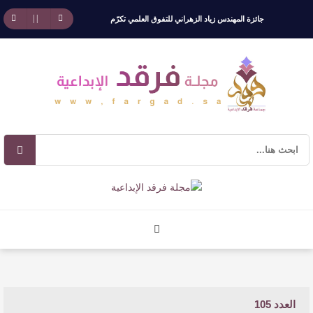
جائزة المهندس زياد الزهراني للتفوق العلمي تكرّم
نخبة من أبناء وبنات الأطاولة
مهرجان الأطاولة التراثي يجمع الشاعر عبدالواحد
بجمهوره
افتتاحية العدد 130
الروائي جابر محمد مدخلي: أحضر داخل رواياتي
بحذر، والثقافة قوتنا الناعمة لمخاطبة العالم.
القيمة الأدبية بين استحقاق النص وسلطة الجائزة
​ اللون الأحمر وشاح سردية الأدب وسر رمزية
العدد 105