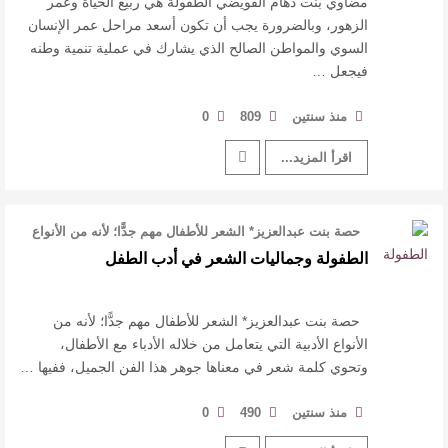
مضاوي بنت دهام القويضي الطفولة هي ربيع الحياة وعمر
الزهور، وبالضرورة يجب أن تكون أسعد مراحل عمر الإنسان
السوي والمواطن الصالح الذي يشارك في عملية تنمية وطنه
فيجعل …
منذ سنتين
809
0
اقرأ المزيد...
حصة بنت عبدالعزيز* الشعر للأطفال مهم جدًّا؛ لأنه من الأنواع
الأدبية التي يتعام …
‏الطفولة وجماليات الشعر في أدب الطفل
حصة بنت عبدالعزيز* الشعر للأطفال مهم جدًّا؛ لأنه من
الأنواع الأدبية التي يتعامل من خلاله الأدباء مع الأطفال،
وتحوي كلمة شعر في معناها جوهر هذا الفن الجميل، ففيها …
منذ سنتين
490
0