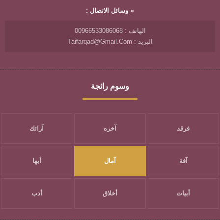
وسائل الاتصال :
الهاتف : 00966533086068
البريد : Taifarqad@gmail.com
وسوم رائجة
فرقد
آخره
آرائك
آفة
آمال
أبها
أبيات
أخلاق
أدب