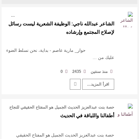
النصوص
…
آليات البناء الاستهلالي في رواية : ( على كف رتويت )
الشاعر عبدالله ناجي: الوظيفة الشعرية ليست رسائل
لإصلاح المجتمع وإرشاده
للدكتورة زينب الخضيري
عتبات التأويل وقراءة التشكيل الصوفي والفلسفي
حوار_ مارية عاصم - بداية، نحن نسلط الضوء
عليك من …
في “مملكة الله” للدكتور محمد بدوي
منذ سنتين
2435
0
اقرأ المزيد...
حصة بنت عبدالعزيز الحديث الجميل هو المفتاح الحقيقي للنجاح
في الحياة، والإنسان بك …
‏أطفالنا واللباقة في الحديث
حصة بنت عبدالعزيز الحديث الجميل هو المفتاح الحقيقي