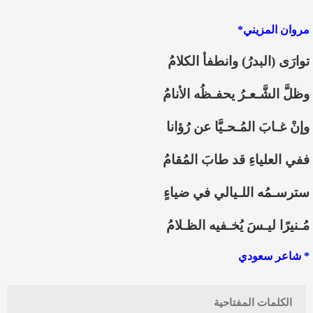
مروان المزيني*
توارَى (البدرُ) وانطفأ الكلامُ
‏وظلَّ الشَّـعـرُ يحفـظُه الأنامُ
‏وإنْ غـابَ المُـحـيَّا عن رُؤانا
‏ففي العلياءِ قد طابَ المُقامُ
‏سترسـمُه اللـيالي في ضياءٍ
‏مُـنيرًا ليـسَ يُخـفيه الظـلامُ
‏* شاعر سعودي
الكلمات المفتاحية