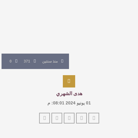
للدكتورة زينب الخضيري
عتبات التأويل وقراءة التشكيل الصوفي والفلسفي
في “مملكة الله” للدكتور محمد بدوي
عنترة بن شداد… الشاعر الفارس
منذ سنتين
371
0
هدى الشهري
01 يونيو 2024 08:01: م