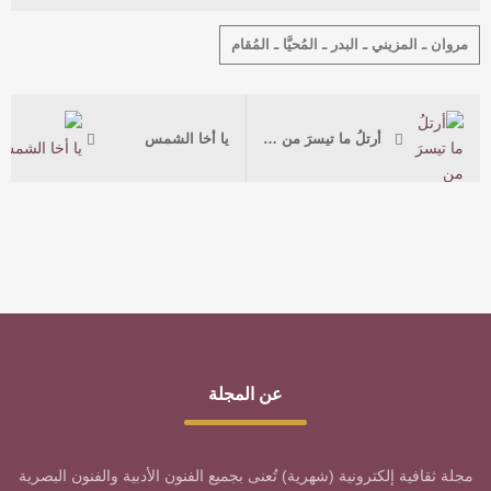
مروان ـ المزيني ـ البدر ـ المُحيَّا ـ المُقام
أرتلُ ما تيسرَ من دموعٍ
‏يا أخا الشمس
عن المجلة
مجلة ثقافية إلكترونية (شهرية) تُعنى بجميع الفنون الأدبية والفنون البصرية