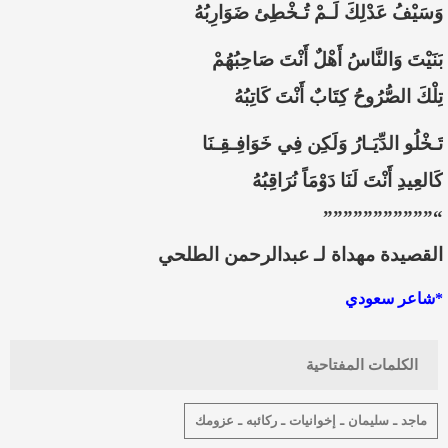
وَسَيْفُ عَدْلِكَ لَـمْ تُـخْطِئ ضَوَارِبُهُ
بَنَيْتَ وَالنَّاسُ أَهْلٌ أَنْتَ صَاحِبُهُمْ
تِلْكَ الصُّرُوحُ كِتَابٌ أَنْتَ كَاتِبُهُ
تَـخْلُو الدِّيَـارُ وَلَكِن فِي خَوَافِـقِـنَا
كَالعِيدِ أَنْتَ لَنَا دَوْمَاً نُرَاقِبُهُ
“”””””””””””
القصيدة مهداة لـ عبدالرحمن الطلحي
*شاعر سعودي
الكلمات المفتاحية
ماجد ـ سليمان ـ إخوانيات ـ ركائبه ـ عزومك