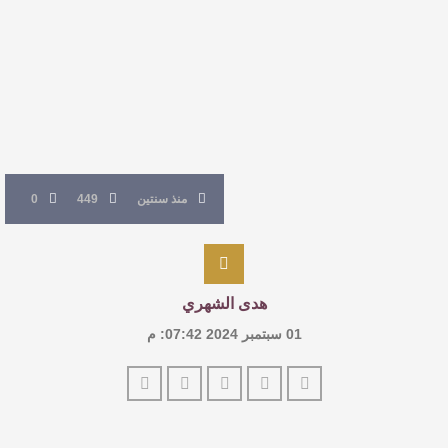
النصوص
آليات البناء الاستهلالي في رواية : ( على كف رتويت )
للدكتورة زينب الخضيري
عتبات التأويل وقراءة التشكيل الصوفي والفلسفي
منذ سنتين
449
0
في “مملكة الله” للدكتور محمد بدوي
هدى الشهري
01 سبتمبر 2024 07:42: م