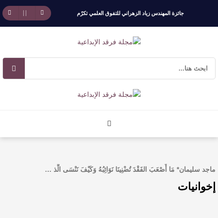
جائزة المهندس زياد الزهراني للتفوق العلمي تكرّم
نخبة من أبناء وبنات الأطاولة
مهرجان الأطاولة التراثي يجمع الشاعر عبدالواحد
بجمهوره
افتتاحية العدد 130
الروائي جابر محمد مدخلي: أحضر داخل رواياتي
بحذر، والثقافة قوتنا الناعمة لمخاطبة العالم.
ماجد سليمان* مَا أَصْعَبَ الفَقْدَ تُضْنِينَا نَوَائِبُهُ وَكَيْفَ نَنْسَى الَّذ …
القيمة الأدبية بين استحقاق النص وسلطة الجائزة
إخوانيات
​ اللون الأحمر وشاح سردية الأدب وسر رمزية