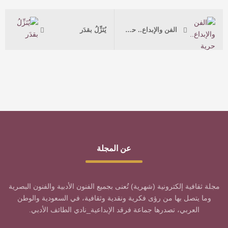
الفن والإبداع.. حرية مطلقة لا سقف لهما
يُنَزِّلُ بقدَر
عن المجلة
مجلة ثقافية إلكترونية (شهرية) تُعنى بجميع الفنون الأدبية والفنون البصرية
وما يتصل بها من رؤى فكرية ونقدية وثقافية، في السعودية والوطن
العربي، تصدرها جماعة فرقد الإبداعية_نادي الطائف الأدبي.