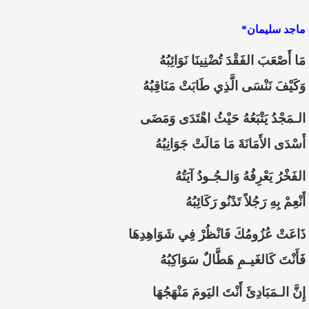
ماجد سليمان*
مَا أَصْعَبَ الفَقْدَ تُضْنِينَا نَوَائِبُهُ
وَكَيْفَ نَنْسَى الَّذِي طَابَتْ مَنَاقِبُهُ
الـمَجْدُ يَتْبَعُهُ حَيْثُ اهْتَدَى وَمَضَى
أَسْدَى الأَمَانَةَ مَا مَالَتْ جَوَانِبُهُ
الفَخْرُ يَعْرِفُهُ وَالـجُـودُ آيَتُهُ
أَنْعِمْ بِهِ رَجُلاً تَدْنُو رَكَائِبُهُ
ذَاعَتْ عُزُومُكَ فَانْظُرْ فِي شَوَاهِدِهَا
فَأَنْتَ كَالغَيـمِ هَطَّالٌ سَوَاكِبُهُ
إِنَّ الـمَبَادِئَ أَنْتَ اليَومَ مَنْهَجُهَا